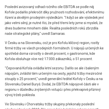
Poslední avizovaný odhad ročního cíle EBITDA se podle něj
Kofole podařilo překročit díky pružnosti rozhodování, efektivnímu
řízení a skvělým prodejním výsledkům. "I když se ale výsledek jeví
jako velmi silný, je nutné říci, že před třemi lety jsme si mysleli, že
dnes budeme mnohem dále. Realita posledních roků zbrzdila
naše strategické plány," uvedl Samaras.
V Česku a na Slovensku, což je pro Kofolu klíčový region, rostly
firmě tržby ve všech prodejních formátech. U nápojů určených ke
spotřebě doma vzrostly o devět procent, v gastronomii, kde
Kofola obsluhuje více než 17.000 zákazníků, o 51 procent.
"Čepovaná Kofola ovládla letní sezonu. Dařilo se ale i baleným
nápojům, zvláště těm určeným na cesty, jejichž tržby meziročně
stouply o 25 procent," uvedl generální ředitel Kofoly v Česku a na
Slovensku Daniel Buryš. Dodal, že EBITDA nápojové části ale v
regionu v důsledku zvýšených vstupů i přes překvapivě příznivý
vývoj tržeb poklesla.
Ve Slovinsku i Chorvatsku tržby skupiny překonaly poslední