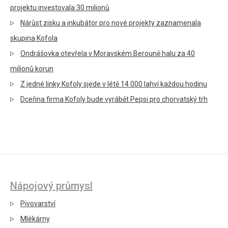
projektu investovala 30 milionů
Nárůst zisku a inkubátor pro nové projekty zaznamenala
skupina Kofola
Ondrášovka otevřela v Moravském Berouně halu za 40
milionů korun
Z jedné linky Kofoly sjede v létě 14 000 lahví každou hodinu
Dceřina firma Kofoly bude vyrábět Pepsi pro chorvatský trh
Nápojový průmysl
Pivovarství
Mlékárny