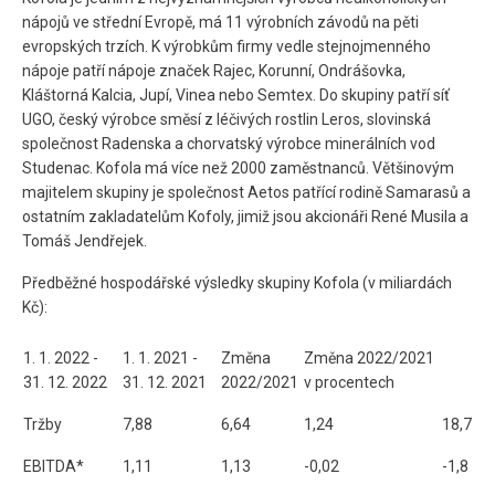
nápojů ve střední Evropě, má 11 výrobních závodů na pěti
evropských trzích. K výrobkům firmy vedle stejnojmenného
nápoje patří nápoje značek Rajec, Korunní, Ondrášovka,
Kláštorná Kalcia, Jupí, Vinea nebo Semtex. Do skupiny patří síť
UGO, český výrobce směsí z léčivých rostlin Leros, slovinská
společnost Radenska a chorvatský výrobce minerálních vod
Studenac. Kofola má více než 2000 zaměstnanců. Většinovým
majitelem skupiny je společnost Aetos patřící rodině Samarasů a
ostatním zakladatelům Kofoly, jimiž jsou akcionáři René Musila a
Tomáš Jendřejek.
Předběžné hospodářské výsledky skupiny Kofola (v miliardách
Kč):
1. 1. 2022 -
1. 1. 2021 -
Změna
Změna 2022/2021
31. 12. 2022
31. 12. 2021
2022/2021
v procentech
Tržby
7,88
6,64
1,24
18,7
EBITDA*
1,11
1,13
-0,02
-1,8