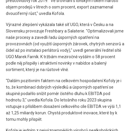
předcovidový rok 2019. "Ve srovnání s loňským rokem narostl
objem prodejů v litrech o osm procent, export zaznamenal
dvouciferný růst," uvedla Kofola.
Výrazné zlepšení vykázala také síť UGO, která v Česku a na
Slovensku provozuje Freshbary a Salaterie. "Optimalizovali jsme
naše procesy a zavedli řadu úsporných opatření na
provozovnách (od využití úsporných žárovek, chytrých senzorů a
čidel až po instalaci perlátorů vody)," uvedl generální ředitel sítě
UGO Marek Farník. K tržbám meziročně vyšším o 58 procent
podle něj přispěly i atraktivní novinky v nabídce a balený
sortiment, který je na růstové vlně.
"Dalším pozitivním faktem na celkovém hospodaření Kofoly je i
to, že kombinací dobrých výsledků a úsporných opatření se
skupině podařilo snížit poměr čistého dluhu k EBITDA pod
hodnotu 3," uvedla Kofola. Do letošního roku 2023 skupina
vstupuje s příslibem dosažení celkového cíle EBITDA ve výši 1,1
až 1,25 miliardy korun. Chystá produktové inovace, které by k
tomu mohly přispět.
Kofola je jedním z nejvýznamnějších výrobců nealkoholických