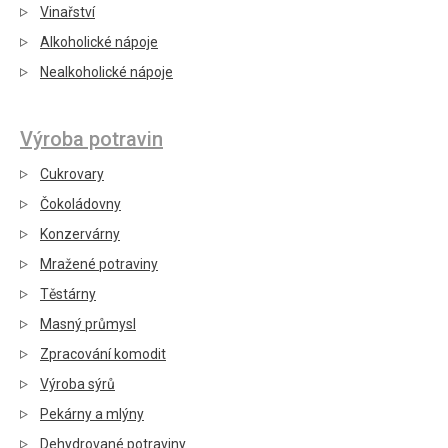
Vinařství
Alkoholické nápoje
Nealkoholické nápoje
Výroba potravin
Cukrovary
Čokoládovny
Konzervárny
Mražené potraviny
Těstárny
Masný průmysl
Zpracování komodit
Výroba sýrů
Pekárny a mlýny
Dehydrované potraviny