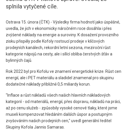
splnila vytyčené cíle.
Ostrava 15. února (ČTK) - Výsledky firma hodnotí jako úspěšné,
uvedla, že jich v ekonomicky náročném roce dosáhla i přes
zvýšené náklady na energie a suroviny. K dosažení provozního
zisku přispěly podle Kofoly rostoucí prodeje v klíčových
prodejních kanálech, rekordní letní sezona, meziroční růst
kategorie nápojů na cesty, ale i sílící obliba čerstvých šťáv a
bylinných čajů.
Rok 2022 byl pro Kofolu ve znamení energetické krize. Růst cen
energií, ale i PET materiálu a sladidel znamenal pro skupinu
dodatečné náklady přibližně 0,5 miliardy korun.
"Inflace a růst nákladů všech našich hlavních nákladových
kategorií - od materiálů, energií, přes dopravu, nákladů na práci,
až po cenu služeb - způsobily vysoké cenové tlaky, které jsme
museli kompenzovat hledáním dalších úspor a postupným
zvyšováním našich prodejních cen," uvedl generální ředitel
Skupiny Kofola Jannis Samaras.