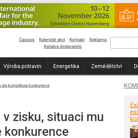
Časopis
Kalendář akcí
Kontakt
Reklama
Katalog dodavatelů
Výroba potravin
Energetika
Zemědělství
D
KOM
mu ale komplikuje konkurence
Ex
exi
 v zisku, situaci mu
ko
e konkurence