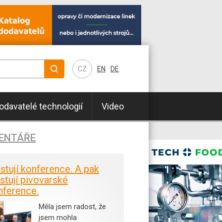
CZ
EN
DE
odavatelé technologií
Video
ENTÁŘE
istují konference. A pak
stují pivovarské
nference.
Měla jsem radost, že
jsem mohla