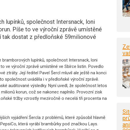
 lupínků, společnost Intersnack, loni
orun. Píše to ve výroční zprávě umístěné
 jí tak dostat z předloňské 59milionové
Ze
va
e bramborových lupínků, společnost Intersnack, loni
 to ve výroční zprávě umístěné ve Sbírce listin. Povedlo
é ztráty. Její ředitel Pavel Šercl mluvil ale ještě na konci
 to společnost uváděla i v předloňské výroční zprávě.
ské auditované výsledky. Nyní uvedl, že společnost letos
 milionů korun, což se nakonec naplnilo. Provozní zisk
. Loňské tržby vzrostly meziročně o necelá tři procenta na
Si
pr
jších vyjádření Šercla z problémů, které způsobil hlavně
an
 PepsiCo, která vyrábí brambůrky pod značkou Lays.