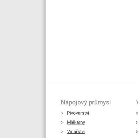
Nápojový průmysl
Pivovarství
Mlékárny
Vinařství