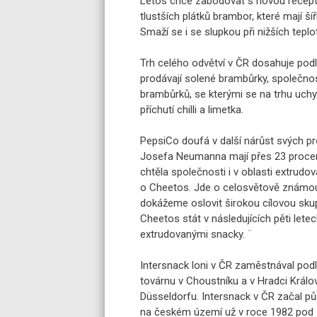
Letos chce zabodovat s novou receptu
tlustších plátků brambor, které mají ší
Smaží se i se slupkou při nižších teplo
Trh celého odvětví v ČR dosahuje podle
prodávají solené brambůrky, společnost
brambůrků, se kterými se na trhu uchy
příchutí chilli a limetka.
PepsiCo doufá v další nárůst svých pr
Josefa Neumanna mají přes 23 procentn
chtěla společnosti i v oblasti extrudo
o Cheetos. Jde o celosvětově známou a
dokážeme oslovit širokou cílovou skup
Cheetos stát v následujících pěti let
extrudovanými snacky. ¨
Intersnack loni v ČR zaměstnával podl
továrnu v Choustníku a v Hradci Králové
Düsseldorfu. Intersnack v ČR začal pů
na českém území už v roce 1982 pod