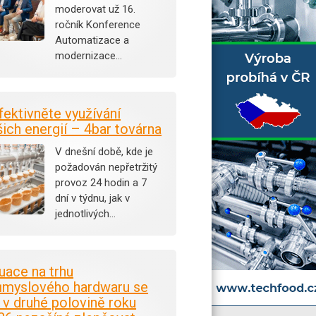
moderovat už 16.
ročník Konference
Automatizace a
modernizace…
fektivněte využívání
šich energií – 4bar továrna
V dnešní době, kde je
požadován nepřetržitý
provoz 24 hodin a 7
dní v týdnu, jak v
jednotlivých…
tuace na trhu
ůmyslového hardwaru se
i v druhé polovině roku