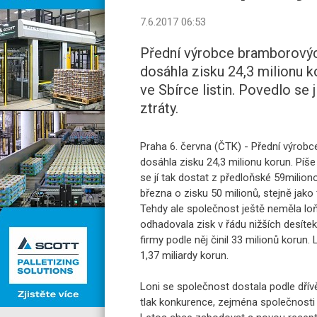
7.6.2017 06:53
Přední výrobce bramborových
dosáhla zisku 24,3 milionu k
ve Sbírce listin. Povedlo se
ztráty.
Praha 6. června (ČTK) - Přední výrobc
dosáhla zisku 24,3 milionu korun. Píše
se jí tak dostat z předloňské 59milionov
března o zisku 50 milionů, stejně jako
Tehdy ale společnost ještě neměla loň
odhadovala zisk v řádu nižších desítek
firmy podle něj činil 33 milionů korun
1,37 miliardy korun.
Loni se společnost dostala podle dřívě
tlak konkurence, zejména společnosti