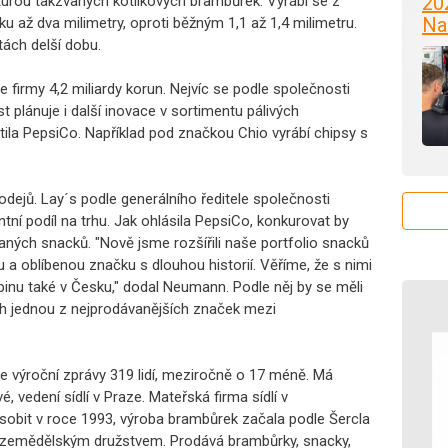
20
rou takzvaných kotlíkových brambůrek. Vyrábí se z
Na
řku až dva milimetry, oproti běžným 1,1 až 1,4 milimetru.
tách delší dobu.
 firmy 4,2 miliardy korun. Nejvíc se podle společnosti
 plánuje i další inovace v sortimentu pálivých
tila PepsiCo. Například pod značkou Chio vyrábí chipsy s
odejů. Lay´s podle generálního ředitele společnosti
í podíl na trhu. Jak ohlásila PepsiCo, konkurovat by
vaných snacků. "Nově jsme rozšířili naše portfolio snacků
 oblíbenou značku s dlouhou historií. Věříme, že s nimi
inu také v Česku," dodal Neumann. Podle něj by se měli
ech jednou z nejprodávanějších značek mezi
e výroční zprávy 319 lidí, meziročně o 17 méně. Má
, vedení sídlí v Praze. Mateřská firma sídlí v
sobit v roce 1993, výroba brambůrek začala podle Šercla
 zemědělským družstvem. Prodává brambůrky, snacky,