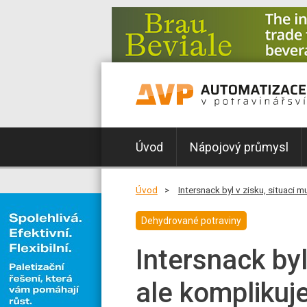
Úvod
Nápojový průmysl
Úvod
Intersnack byl v zisku, situaci 
Dehydrované potraviny
Intersnack byl
ale komplikuj