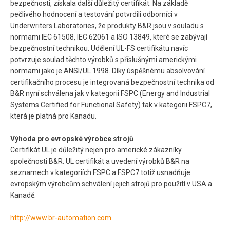
bezpečnosti, získala další důležitý certifikát. Na základě
pečlivého hodnocení a testování potvrdili odborníci v
Underwriters Laboratories, že produkty B&R jsou v souladu s
normami IEC 61508, IEC 62061 a ISO 13849, které se zabývají
bezpečnostní technikou. Udělení UL-FS certifikátu navíc
potvrzuje soulad těchto výrobků s příslušnými americkými
normami jako je ANSI/UL 1998. Díky úspěšnému absolvování
certifikačního procesu je integrovaná bezpečnostní technika od
B&R nyní schválena jak v kategorii FSPC (Energy and Industrial
Systems Certified for Functional Safety) tak v kategorii FSPC7,
která je platná pro Kanadu.
Výhoda pro evropské výrobce strojů
Certifikát UL je důležitý nejen pro americké zákazníky
společnosti B&R. UL certifikát a uvedení výrobků B&R na
seznamech v kategoriích FSPC a FSPC7 totiž usnadňuje
evropským výrobcům schválení jejich strojů pro použití v USA a
Kanadě.
http://www.br-automation.com