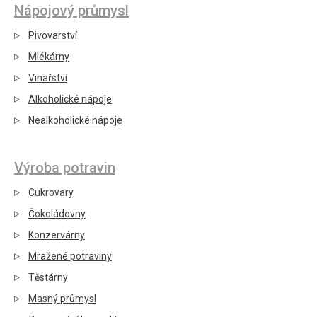
Nápojový průmysl
Pivovarství
Mlékárny
Vinařství
Alkoholické nápoje
Nealkoholické nápoje
Výroba potravin
Cukrovary
Čokoládovny
Konzervárny
Mražené potraviny
Těstárny
Masný průmysl