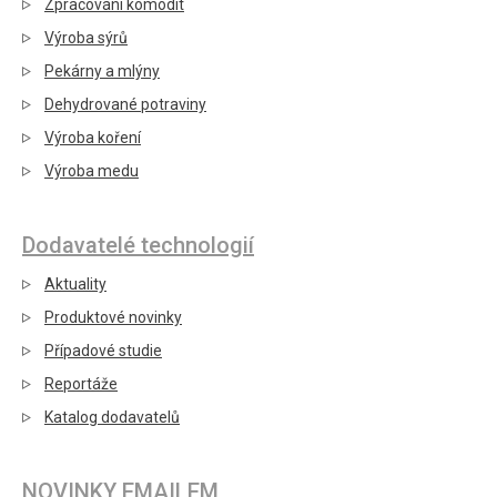
Zpracování komodit
Výroba sýrů
Pekárny a mlýny
Dehydrované potraviny
Výroba koření
Výroba medu
Dodavatelé technologií
Aktuality
Produktové novinky
Případové studie
Reportáže
Katalog dodavatelů
NOVINKY EMAILEM