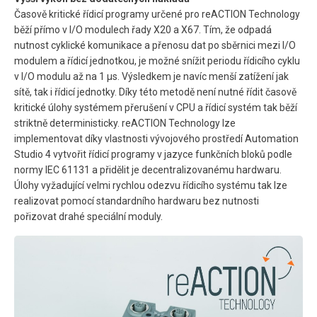
Časově kritické řídicí programy určené pro reACTION Technology
běží přímo v I/O modulech řady X20 a X67. Tím, že odpadá
nutnost cyklické komunikace a přenosu dat po sběrnici mezi I/O
modulem a řídicí jednotkou, je možné snížit periodu řídicího cyklu
v I/O modulu až na 1 μs. Výsledkem je navíc menší zatížení jak
sítě, tak i řídicí jednotky. Díky této metodě není nutné řídit časově
kritické úlohy systémem přerušení v CPU a řídicí systém tak běží
striktně deterministicky. reACTION Technology lze
implementovat díky vlastnosti vývojového prostředí Automation
Studio 4 vytvořit řídicí programy v jazyce funkčních bloků podle
normy IEC 61131 a přidělit je decentralizovanému hardwaru.
Úlohy vyžadující velmi rychlou odezvu řídicího systému tak lze
realizovat pomocí standardního hardwaru bez nutnosti
pořizovat drahé speciální moduly.