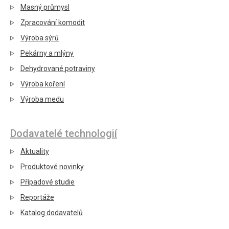
Masný průmysl
Zpracování komodit
Výroba sýrů
Pekárny a mlýny
Dehydrované potraviny
Výroba koření
Výroba medu
Dodavatelé technologií
Aktuality
Produktové novinky
Případové studie
Reportáže
Katalog dodavatelů