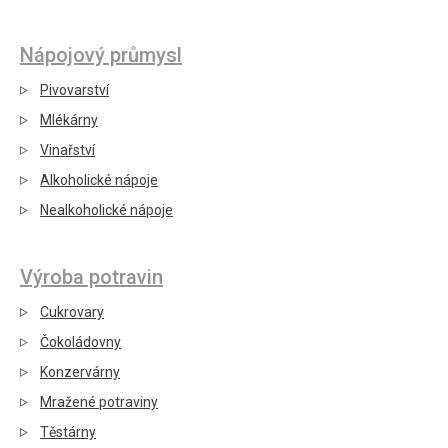
Nápojový průmysl
Pivovarství
Mlékárny
Vinařství
Alkoholické nápoje
Nealkoholické nápoje
Výroba potravin
Cukrovary
Čokoládovny
Konzervárny
Mražené potraviny
Těstárny