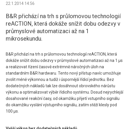
22.1.2014 14:56
B&R přichází na trh s průlomovou technologií
reACTION, která dokáže snížit dobu odezvy v
průmyslové automatizaci až na 1
mikrosekundu.
B&R přichází na trh s průlomovou technologií reACTION, která
dokáže snížit dobu odezvy v průmyslové automatizaci až na 1 μs
a realizovat řízení časově extrémně náročných úloh na
standardním B&R hardwaru. Tento nový přístup navíc umožňuje
zvolit méně výkonnou a tudíž i úspornější řídicí jednotku. Bez
dodatečných nákladů tak lze dosáhnout obrovského nárůstu
výkonu a optimalizovat výběr řídicího systému. Dosud nejrychlejší
dosahované reakční časy, od okamžiku přijetí vstupního signálu
do okamžiku vyslání výstupního signálu, zatím stěží klesly pod
100 μs.
Vyšší výkon bez dodatečných nákladů