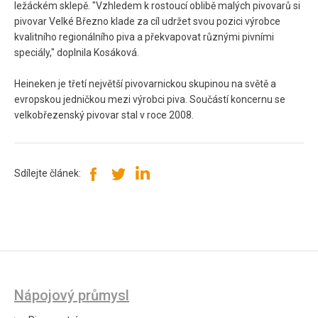
ležáckém sklepě. "Vzhledem k rostoucí oblibě malých pivovarů si
pivovar Velké Březno klade za cíl udržet svou pozici výrobce
kvalitního regionálního piva a překvapovat různými pivními
speciály," doplnila Kosáková.
Heineken je třetí největší pivovarnickou skupinou na světě a
evropskou jedničkou mezi výrobci piva. Součástí koncernu se
velkobřezenský pivovar stal v roce 2008.
Sdílejte článek:
Nápojový průmysl