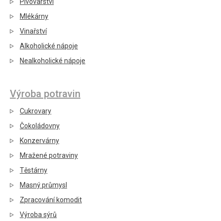
Pivovarství
Mlékárny
Vinařství
Alkoholické nápoje
Nealkoholické nápoje
Výroba potravin
Cukrovary
Čokoládovny
Konzervárny
Mražené potraviny
Těstárny
Masný průmysl
Zpracování komodit
Výroba sýrů