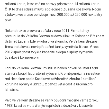
milionů korun, letos má na opravy připraveno 14 milionů korun.
ČTK to dnes sdělila mluvčí společnosti Zuzana Kosáková. Roční
výstav pivovaru se pohybuje mezi 200.000 až 250.000 hektolitry
piva.
Rekonstrukce pivovaru začala v roce 2011. Firma tehdy
přesunula do Velkého Března sudovou linku z Krásného Března v
Ústí nad Labem, kde výroba piva skončila. Ve Velkém Březně
firma instalovala nové přetlačné tanky, vyměnila filtraci. V roce
2012 společnost zvýšila kapacitu sklepa a spilky, vyměnila
čpavkové kompresory.
Loni do Velkého Března umístil Heineken novou neutralizační
stanici a koupil laboratorní vybavení. Kromě peněz na investice
má Heineken podle Kosákové každoročně zhruba 14 milionů
korun na opravy a údržbu, z čehož větší část je určena pro
lahvárnu.
Pivo ve Velkém Březně se vaří v původní měděné varně z roku
1933, kvasí se v otevřených spilkách a dozrává v klasickém