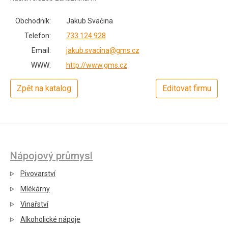
Obchodník:
Jakub Svačina
Telefon:
733 124 928
Email:
jakub.svacina@gms.cz
WWW:
http://www.gms.cz
Zpět na katalog
Editovat firmu
Nápojový průmysl
Pivovarství
Mlékárny
Vinařství
Alkoholické nápoje