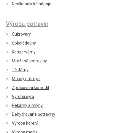
Nealkoholické nápoje
Výroba potravin
Cukrovary
Čokoládovny
Konzervárny
Mražené potraviny
Těstárny
Masný průmysl
Zpracování komodit
Výroba sýrů
Pekárny a mlýny
Dehydrované potraviny
Výroba koření
Výroba medu