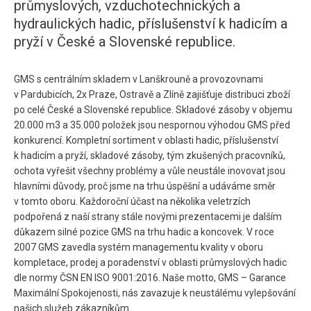
průmyslových, vzduchotechnických a
hydraulických hadic, příslušenství k hadicím a
pryží v České a Slovenské republice.
GMS s centrálním skladem v Lanškrouně a provozovnami
v Pardubicích, 2x Praze, Ostravě a Zlíně zajišťuje distribuci zboží
po celé České a Slovenské republice. Skladové zásoby v objemu
20.000 m3 a 35.000 položek jsou nespornou výhodou GMS před
konkurencí. Kompletní sortiment v oblasti hadic, příslušenství
k hadicím a pryží, skladové zásoby, tým zkušených pracovníků,
ochota vyřešit všechny problémy a vůle neustále inovovat jsou
hlavními důvody, proč jsme na trhu úspěšní a udáváme směr
v tomto oboru. Každoroční účast na několika veletrzích
podpořená z naší strany stále novými prezentacemi je dalším
důkazem silné pozice GMS na trhu hadic a koncovek. V roce
2007 GMS zavedla systém managementu kvality v oboru
kompletace, prodej a poradenství v oblasti průmyslových hadic
dle normy ČSN EN ISO 9001:2016. Naše motto, GMS – Garance
Maximální Spokojenosti, nás zavazuje k neustálému vylepšování
našich služeb zákazníkům.