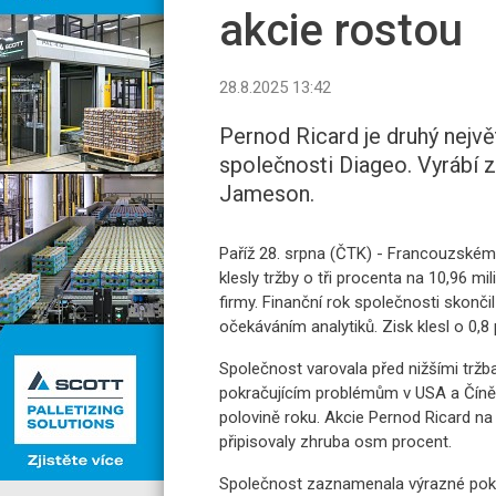
akcie rostou
28.8.2025 13:42
Pernod Ricard je druhý nejvě
společnosti Diageo. Vyrábí 
Jameson.
Paříž 28. srpna (ČTK) - Francouzskému
klesly tržby o tři procenta na 10,96 mi
firmy. Finanční rok společnosti skonči
očekáváním analytiků. Zisk klesl o 0,8 
Společnost varovala před nižšími tržba
pokračujícím problémům v USA a Číně,
polovině roku. Akcie Pernod Ricard n
připisovaly zhruba osm procent.
Společnost zaznamenala výrazné pokles