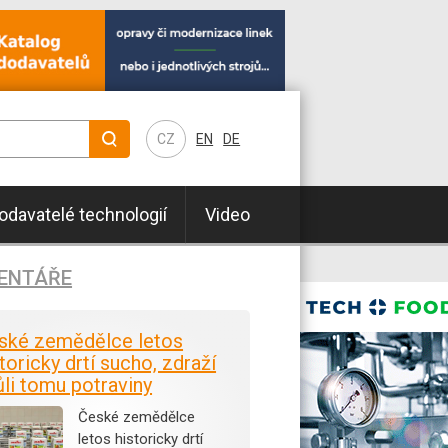
CZ
EN
DE
odavatelé technologií
Video
ENTÁŘE
ské zemědělce letos
toricky drtí sucho, zdraží
ůli tomu potraviny
České zemědělce
letos historicky drtí