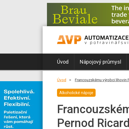
Úvod
Nápojový průmysl
Úvod
Francouzskému výrobci lihovin Pe
Alkoholické nápoje
Francouzskému
Pernod Ricard 