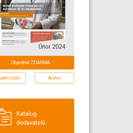
Únor 2024
Objednat ZDARMA
uální číslo
Archiv
Katalog
dodavatelů