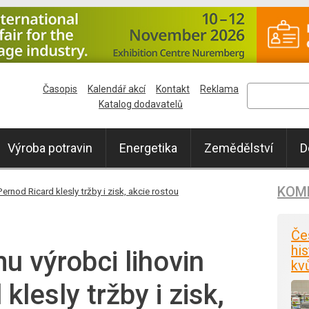
Časopis
Kalendář akcí
Kontakt
Reklama
Katalog dodavatelů
Výroba potravin
Energetika
Zemědělství
D
KOM
rnod Ricard klesly tržby i zisk, akcie rostou
Če
his
 výrobci lihovin
kv
klesly tržby i zisk,