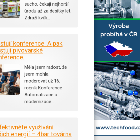
sucho, čekají nejhorší
úrodu až za desítky let.
Zdraží kvůli…
istují konference. A pak
stují pivovarské
nference.
Měla jsem radost, že
jsem mohla
moderovat už 16.
ročník Konference
Automatizace a
modernizace…
fektivněte využívání
šich energií – 4bar továrna