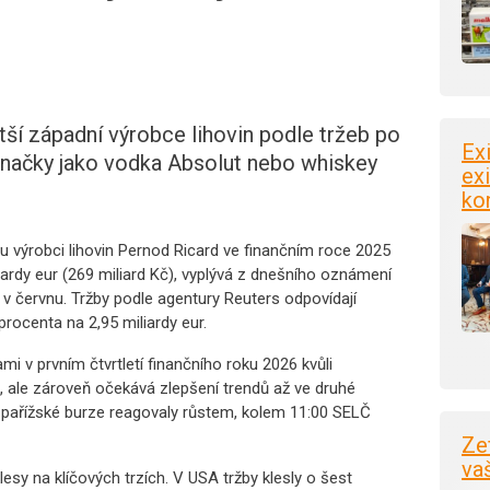
tší západní výrobce lihovin podle tržeb po
Ex
značky jako vodka Absolut nebo whiskey
exi
ko
 výrobci lihovin Pernod Ricard ve finančním roce 2025
liardy eur (269 miliard Kč), vyplývá z dnešního oznámení
l v červnu. Tržby podle agentury Reuters odpovídají
procenta na 2,95 miliardy eur.
mi v prvním čtvrtletí finančního roku 2026 kvůli
 ale zároveň očekává zlepšení trendů až ve druhé
a pařížské burze reagovaly růstem, kolem 11:00 SELČ
Ze
va
y na klíčových trzích. V USA tržby klesly o šest