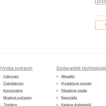
Výroba potravin
Dodavatelé technologií
Cukrovary
Aktuality
Čokoládovny
Produktové novinky
Konzervárny
Případové studie
Mražené potraviny
Reportáže
Těstárny
Katalog dodavatelů