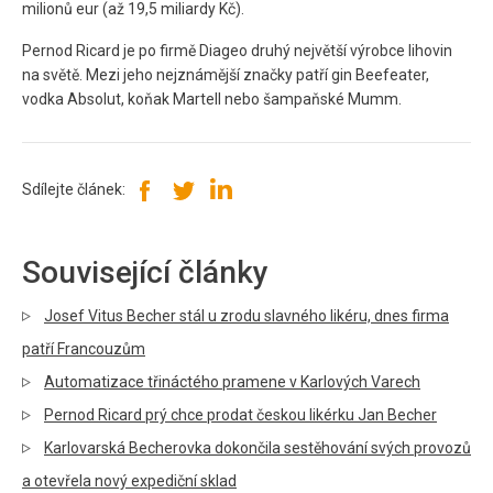
milionů eur (až 19,5 miliardy Kč).
Pernod Ricard je po firmě Diageo druhý největší výrobce lihovin
na světě. Mezi jeho nejznámější značky patří gin Beefeater,
vodka Absolut, koňak Martell nebo šampaňské Mumm.
Sdílejte článek:
Související články
Josef Vitus Becher stál u zrodu slavného likéru, dnes firma
patří Francouzům
Automatizace třináctého pramene v Karlových Varech
Pernod Ricard prý chce prodat českou likérku Jan Becher
Karlovarská Becherovka dokončila sestěhování svých provozů
a otevřela nový expediční sklad