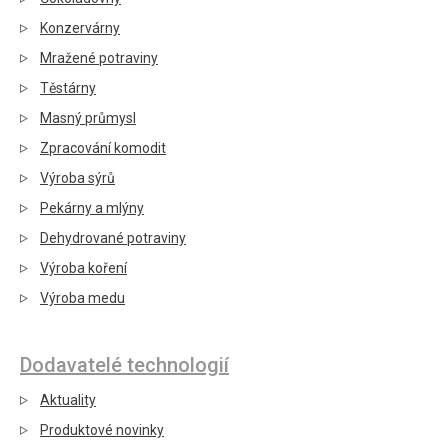
Konzervárny
Mražené potraviny
Těstárny
Masný průmysl
Zpracování komodit
Výroba sýrů
Pekárny a mlýny
Dehydrované potraviny
Výroba koření
Výroba medu
Dodavatelé technologií
Aktuality
Produktové novinky