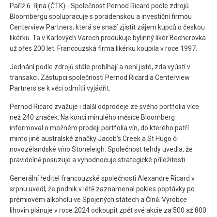
Paříž 6. října (ČTK) - Společnost Pernod Ricard podle zdrojů
Bloombergu spolupracuje s poradenskou a investiční firmou
Centerview Partners, která se snaží zjistit zájem kupců o českou
likérku. Ta v Karlových Varech produkuje bylinný likér Becherovka
už přes 200 let. Francouzská firma likérku koupila v roce 1997.
Jednání podle zdrojů stále probíhají a není jisté, zda vyústí v
transakci. Zástupci společností Pernod Ricard a Centerview
Partners se k věci odmítli vyjádřit.
Pernod Ricard zvažuje i další odprodeje ze svého portfolia více
než 240 značek. Na konci minulého měsíce Bloomberg
informoval o možném prodeji portfolia vín, do kterého patří
mimo jiné australské značky Jacob’s Creek a St Hugo či
novozélandské víno Stoneleigh. Společnost tehdy uvedla, že
pravidelně posuzuje a vyhodnocuje strategické příležitosti.
Generální ředitel francouzské společnosti Alexandre Ricard v
srpnu uvedl, že podnik v létě zaznamenal pokles poptávky po
prémiovém alkoholu ve Spojených státech a Číně. Výrobce
lihovin plánuje v roce 2024 odkoupit zpět své akcie za 500 až 800