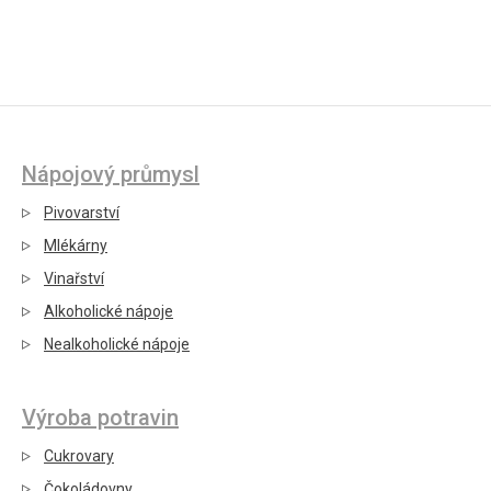
Nápojový průmysl
Pivovarství
Mlékárny
Vinařství
Alkoholické nápoje
Nealkoholické nápoje
Výroba potravin
Cukrovary
Čokoládovny