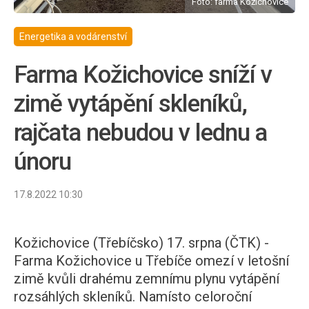
Foto: farma Kožichovice
Energetika a vodárenství
Farma Kožichovice sníží v
zimě vytápění skleníků,
rajčata nebudou v lednu a
únoru
17.8.2022 10:30
Kožichovice (Třebíčsko) 17. srpna (ČTK) -
Farma Kožichovice u Třebíče omezí v letošní
zimě kvůli drahému zemnímu plynu vytápění
rozsáhlých skleníků. Namísto celoroční