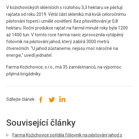
V kožichovických sklenících s rozlohou 3,3 hektaru se pěstují
rajčata od roku 2019. Větší část skleníků má kvůli celoročnímu
pěstování topení i umělé osvětlení. Bez přisvětlování je 0,8
hektaru. Roční produkce rajčat na farmě minulé roky byla 1200
až 1400 tun. V tomto roce farma navíc zprovoznila vytápěný
fóliovník na pěstování jahod, který zabírá 3000 metrů
čtverečních. "U jahod zůstaneme, nejsou moc náročné na
energie," uvedl jednatel.
Farma Kožichovice, s.r.o., má 35 zaměstnanců, na výpomoc
přijímá brigádníky.
Sdílejte článek:
Související články
Farma Kožichovice pořídila fóliovník na pěstování jahod s