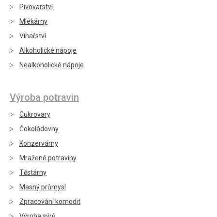
Pivovarství
Mlékárny
Vinařství
Alkoholické nápoje
Nealkoholické nápoje
Výroba potravin
Cukrovary
Čokoládovny
Konzervárny
Mražené potraviny
Těstárny
Masný průmysl
Zpracování komodit
Výroba sýrů