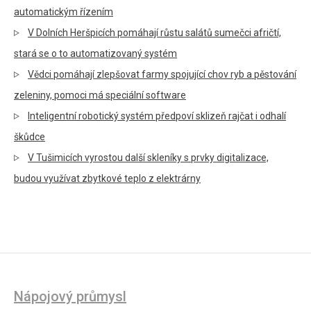
automatickým řízením
V Dolních Heršpicích pomáhají růstu salátů sumečci afričtí,
stará se o to automatizovaný systém
Vědci pomáhají zlepšovat farmy spojující chov ryb a pěstování
zeleniny, pomoci má speciální software
Inteligentní robotický systém předpoví sklizeň rajčat i odhalí
škůdce
V Tušimicích vyrostou další skleníky s prvky digitalizace,
budou využívat zbytkové teplo z elektrárny
Nápojový průmysl