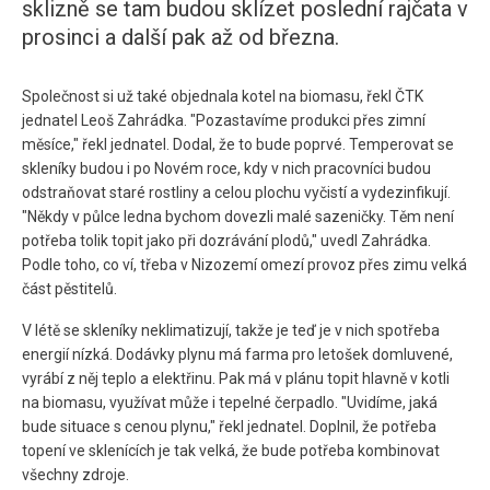
sklizně se tam budou sklízet poslední rajčata v
prosinci a další pak až od března.
Společnost si už také objednala kotel na biomasu, řekl ČTK
jednatel Leoš Zahrádka. "Pozastavíme produkci přes zimní
měsíce," řekl jednatel. Dodal, že to bude poprvé. Temperovat se
skleníky budou i po Novém roce, kdy v nich pracovníci budou
odstraňovat staré rostliny a celou plochu vyčistí a vydezinfikují.
"Někdy v půlce ledna bychom dovezli malé sazeničky. Těm není
potřeba tolik topit jako při dozrávání plodů," uvedl Zahrádka.
Podle toho, co ví, třeba v Nizozemí omezí provoz přes zimu velká
část pěstitelů.
V létě se skleníky neklimatizují, takže je teď je v nich spotřeba
energií nízká. Dodávky plynu má farma pro letošek domluvené,
vyrábí z něj teplo a elektřinu. Pak má v plánu topit hlavně v kotli
na biomasu, využívat může i tepelné čerpadlo. "Uvidíme, jaká
bude situace s cenou plynu," řekl jednatel. Doplnil, že potřeba
topení ve sklenících je tak velká, že bude potřeba kombinovat
všechny zdroje.