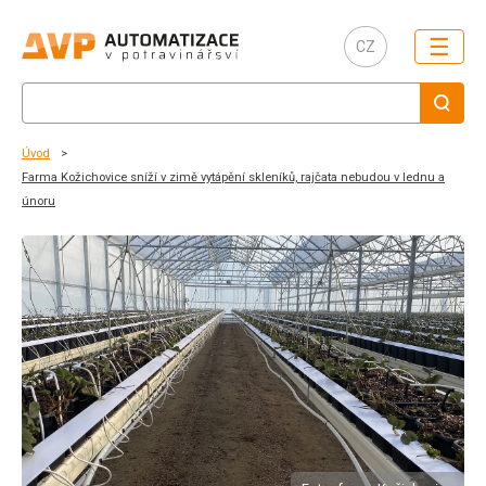
☰
CZ
Úvod
Farma Kožichovice sníží v zimě vytápění skleníků, rajčata nebudou v lednu a
únoru