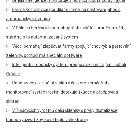
Umělá inteligence monitoruje s pomocí robota zdraví rajčat
Farma Kožichovice pořídila fóliovník na pěstování jahod s
automatickým řízením
V Dolních Heršpicích pomáhají růstu salátů sumečci afričtí,
stará se o to automatizovaný systém
Vědci pomáhají zlepšovat farmy spojující chov ryb a pěstování
zeleniny, pomoci má speciální software
Inteligentní robotický systém předpoví sklizeň rajčat i odhalí
škůdce
Robotizace a virtuální realita v českém zemědělství -
monitorovací systém rostlin detekuje škůdce a předpovídá
sklizeň
V Tušimicích vyrostou další skleníky s prvky digitalizace,
budou využívat zbytkové teplo z elektrárny