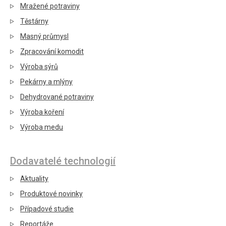
Mražené potraviny
Těstárny
Masný průmysl
Zpracování komodit
Výroba sýrů
Pekárny a mlýny
Dehydrované potraviny
Výroba koření
Výroba medu
Dodavatelé technologií
Aktuality
Produktové novinky
Případové studie
Reportáže