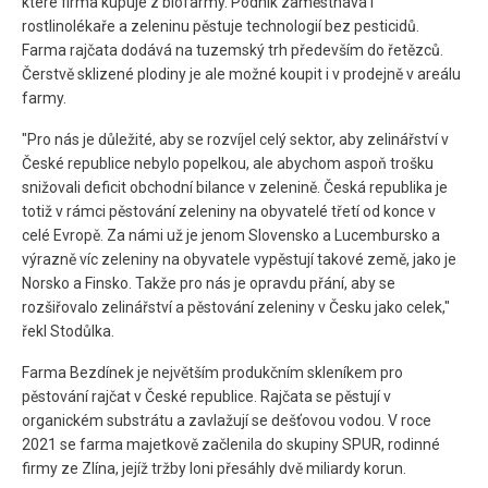
které firma kupuje z biofarmy. Podnik zaměstnává i
rostlinolékaře a zeleninu pěstuje technologií bez pesticidů.
Farma rajčata dodává na tuzemský trh především do řetězců.
Čerstvě sklizené plodiny je ale možné koupit i v prodejně v areálu
farmy.
"Pro nás je důležité, aby se rozvíjel celý sektor, aby zelinářství v
České republice nebylo popelkou, ale abychom aspoň trošku
snižovali deficit obchodní bilance v zelenině. Česká republika je
totiž v rámci pěstování zeleniny na obyvatelé třetí od konce v
celé Evropě. Za námi už je jenom Slovensko a Lucembursko a
výrazně víc zeleniny na obyvatele vypěstují takové země, jako je
Norsko a Finsko. Takže pro nás je opravdu přání, aby se
rozšiřovalo zelinářství a pěstování zeleniny v Česku jako celek,"
řekl Stodůlka.
Farma Bezdínek je největším produkčním skleníkem pro
pěstování rajčat v České republice. Rajčata se pěstují v
organickém substrátu a zavlažují se dešťovou vodou. V roce
2021 se farma majetkově začlenila do skupiny SPUR, rodinné
firmy ze Zlína, jejíž tržby loni přesáhly dvě miliardy korun.