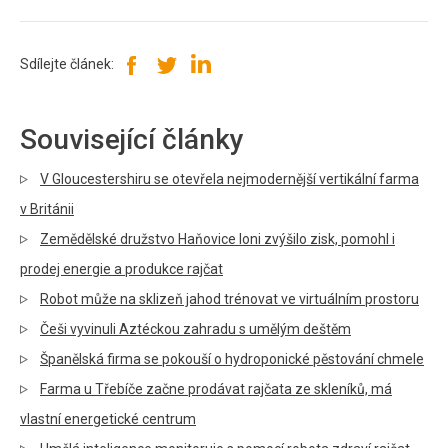
Sdílejte článek:
Související články
V Gloucestershiru se otevřela nejmodernější vertikální farma
v Británii
Zemědělské družstvo Haňovice loni zvýšilo zisk, pomohl i
prodej energie a produkce rajčat
Robot může na sklizeň jahod trénovat ve virtuálním prostoru
Češi vyvinuli Aztéckou zahradu s umělým deštěm
Španělská firma se pokouší o hydroponické pěstování chmele
Farma u Třebíče začne prodávat rajčata ze skleníků, má
vlastní energetické centrum