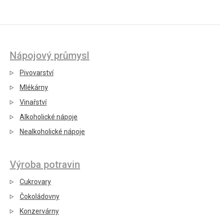
Nápojový průmysl
Pivovarství
Mlékárny
Vinařství
Alkoholické nápoje
Nealkoholické nápoje
Výroba potravin
Cukrovary
Čokoládovny
Konzervárny