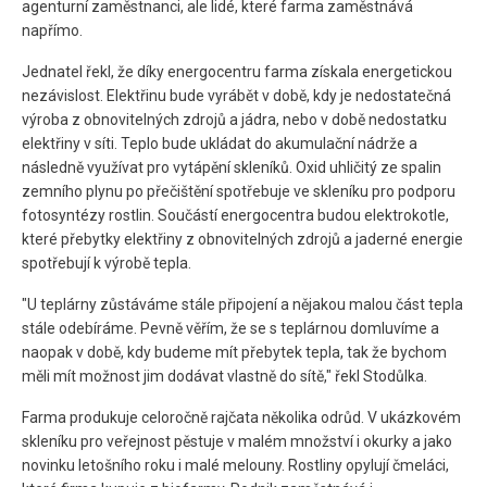
agenturní zaměstnanci, ale lidé, které farma zaměstnává
napřímo.
Jednatel řekl, že díky energocentru farma získala energetickou
nezávislost. Elektřinu bude vyrábět v době, kdy je nedostatečná
výroba z obnovitelných zdrojů a jádra, nebo v době nedostatku
elektřiny v síti. Teplo bude ukládat do akumulační nádrže a
následně využívat pro vytápění skleníků. Oxid uhličitý ze spalin
zemního plynu po přečištění spotřebuje ve skleníku pro podporu
fotosyntézy rostlin. Součástí energocentra budou elektrokotle,
které přebytky elektřiny z obnovitelných zdrojů a jaderné energie
spotřebují k výrobě tepla.
"U teplárny zůstáváme stále připojení a nějakou malou část tepla
stále odebíráme. Pevně věřím, že se s teplárnou domluvíme a
naopak v době, kdy budeme mít přebytek tepla, tak že bychom
měli mít možnost jim dodávat vlastně do sítě," řekl Stodůlka.
Farma produkuje celoročně rajčata několika odrůd. V ukázkovém
skleníku pro veřejnost pěstuje v malém množství i okurky a jako
novinku letošního roku i malé melouny. Rostliny opylují čmeláci,