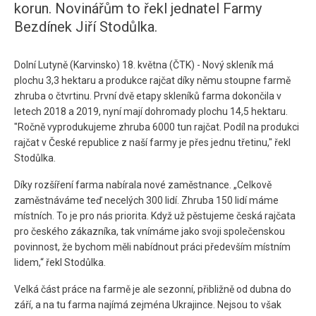
korun. Novinářům to řekl jednatel Farmy
Bezdínek Jiří Stodůlka.
Dolní Lutyně (Karvinsko) 18. května (ČTK) - Nový skleník má
plochu 3,3 hektaru a produkce rajčat díky němu stoupne farmě
zhruba o čtvrtinu. První dvě etapy skleníků farma dokončila v
letech 2018 a 2019, nyní mají dohromady plochu 14,5 hektaru.
"Ročně vyprodukujeme zhruba 6000 tun rajčat. Podíl na produkci
rajčat v České republice z naší farmy je přes jednu třetinu," řekl
Stodůlka.
Díky rozšíření farma nabírala nové zaměstnance. „Celkově
zaměstnáváme teď necelých 300 lidí. Zhruba 150 lidí máme
místních. To je pro nás priorita. Když už pěstujeme česká rajčata
pro českého zákazníka, tak vnímáme jako svoji společenskou
povinnost, že bychom měli nabídnout práci především místním
lidem,“ řekl Stodůlka.
Velká část práce na farmě je ale sezonní, přibližně od dubna do
září, a na tu farma najímá zejména Ukrajince. Nejsou to však