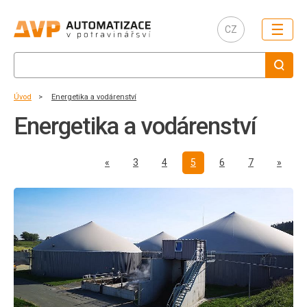
☰
CZ
Úvod
Energetika a vodárenství
Energetika a vodárenství
Předchozí
Další
«
3
4
5
6
7
»