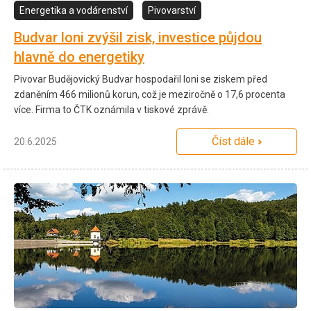
Energetika a vodárenství
Pivovarství
Budvar loni zvýšil zisk, investice půjdou
hlavně do energetiky
Pivovar Budějovický Budvar hospodařil loni se ziskem před
zdaněním 466 milionů korun, což je meziročně o 17,6 procenta
více. Firma to ČTK oznámila v tiskové zprávě.
Číst dále
20.6.2025