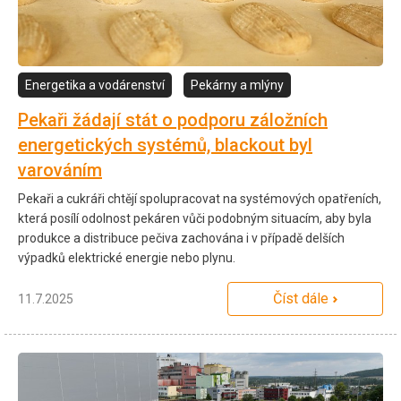
Energetika a vodárenství
Pekárny a mlýny
Pekaři žádají stát o podporu záložních
energetických systémů, blackout byl
varováním
Pekaři a cukráři chtějí spolupracovat na systémových opatřeních,
která posílí odolnost pekáren vůči podobným situacím, aby byla
produkce a distribuce pečiva zachována i v případě delších
výpadků elektrické energie nebo plynu.
Číst dále
11.7.2025