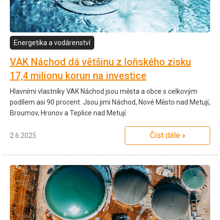
Energetika a vodárenství
VAK Náchod dá většinu z loňského zisku
17,4 milionu korun na investice
Hlavními vlastníky VAK Náchod jsou města a obce s celkovým
podílem asi 90 procent. Jsou jimi Náchod, Nové Město nad Metují,
Broumov, Hronov a Teplice nad Metují.
Číst dále
2.6.2025