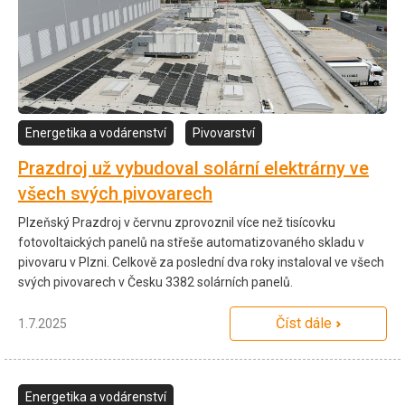
Energetika a vodárenství
Pivovarství
Prazdroj už vybudoval solární elektrárny ve
všech svých pivovarech
Plzeňský Prazdroj v červnu zprovoznil více než tisícovku
fotovoltaických panelů na střeše automatizovaného skladu v
pivovaru v Plzni. Celkově za poslední dva roky instaloval ve všech
svých pivovarech v Česku 3382 solárních panelů.
Číst dále
1.7.2025
Energetika a vodárenství