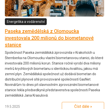
Energetika a vodárenství
Paseka zemědělská z Olomoucka
investovala 200 milionů do biometanové
stanice
Společnost Paseka zemědělská zprovoznila v Krakořicích u
Šternberka na Olomoucku vlastní biometanovou stanici, do které
investovala 200 milionů korun. Stanice ročně vyrobí dva miliony
metrů krychlových biometanu s identickou kvalitou, jakou má
zemní plyn. Zemědělská společnost už dodává biometan do
distribuční plynové sítě provozované společností GasNet.
Novinářům to dnes při slavnostním zprovoznění biometanové
stanice řekla předsedkyně představenstva společnosti Paseka
zemědělská Jana Krasulová.
Číst dále
19.5.2025