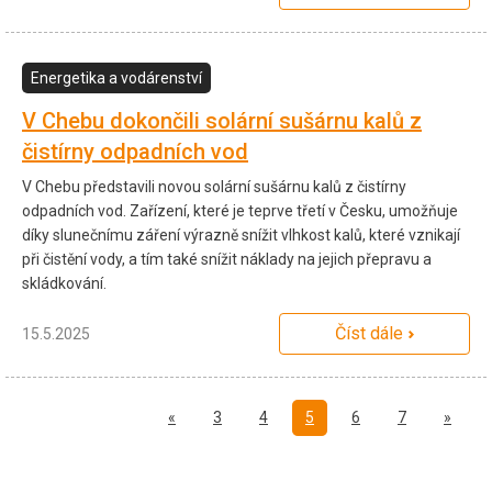
Energetika a vodárenství
V Chebu dokončili solární sušárnu kalů z
čistírny odpadních vod
V Chebu představili novou solární sušárnu kalů z čistírny
odpadních vod. Zařízení, které je teprve třetí v Česku, umožňuje
díky slunečnímu záření výrazně snížit vlhkost kalů, které vznikají
při čistění vody, a tím také snížit náklady na jejich přepravu a
skládkování.
Číst dále
15.5.2025
Předchozí
Další
«
3
4
5
6
7
»