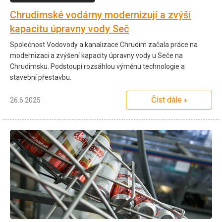
Chrudimské vodárny modernizují a zvýší
kapacitu úpravny vody Seč
Společnost Vodovody a kanalizace Chrudim začala práce na
modernizaci a zvýšení kapacity úpravny vody u Seče na
Chrudimsku. Podstoupí rozsáhlou výměnu technologie a
stavební přestavbu.
Číst dále
26.6.2025