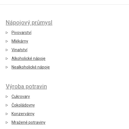
Nápojový průmysl
Pivovarství
Mlékárny
Vinařství
Alkoholické nápoje
Nealkoholické nápoje
Výroba potravin
Cukrovary
Čokoládovny
Konzervárny
Mražené potraviny