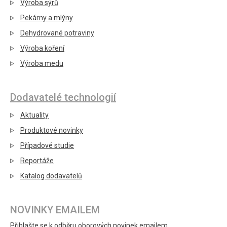
Výroba sýrů
Pekárny a mlýny
Dehydrované potraviny
Výroba koření
Výroba medu
Dodavatelé technologií
Aktuality
Produktové novinky
Případové studie
Reportáže
Katalog dodavatelů
NOVINKY EMAILEM
Přihlašte se k odběru oborových novinek emailem.