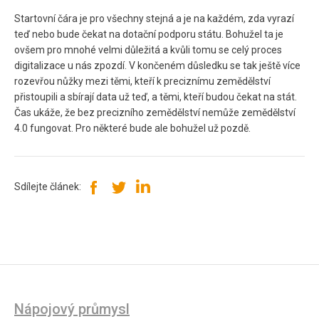
Startovní čára je pro všechny stejná a je na každém, zda vyrazí
teď nebo bude čekat na dotační podporu státu. Bohužel ta je
ovšem pro mnohé velmi důležitá a kvůli tomu se celý proces
digitalizace u nás zpozdí. V končeném důsledku se tak ještě více
rozevřou nůžky mezi těmi, kteří k preciznímu zemědělství
přistoupili a sbírají data už teď, a těmi, kteří budou čekat na stát.
Čas ukáže, že bez precizního zemědělství nemůže zemědělství
4.0 fungovat. Pro některé bude ale bohužel už pozdě.
Sdílejte článek:
Nápojový průmysl