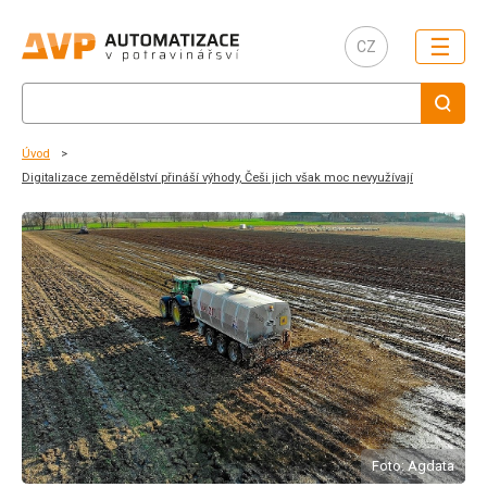
☰
CZ
Úvod
Digitalizace zemědělství přináší výhody, Češi jich však moc nevyužívají
Foto: Agdata