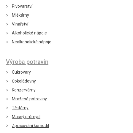
Pivovarství
Mlékárny
Vinařství
Alkoholické nápoje
Nealkoholické nápoje
Výroba potravin
Cukrovary
Čokoládovny
Konzervárny
Mražené potraviny
Těstárny
Masný průmysl
Zpracování komodit