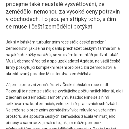
přidejme také neustálé vysvětlování, že
zemědělci nemohou za vysoké ceny potravin
v obchodech. To jsou jen střípky toho, s čím
se museli čeští zemědělci potýkat.
Jak si v loňském turbulentním roce stálo české precizní
zemědělství, jak se na něj dařilo přecházet českým farmářům a
na jaké překážky naráželi, se ve svém komentáři podíval Lukáš
Musil, obchodní ředitel a spoluzakladatel Agdata, největší české
firmy poskytující komplexní řešení pro precizní zemědělství, a
akreditovaný poradce Ministerstva zemědělství.
Zájem o precizní zemědělství v Česku loňském roce rostl.
Pozoruji to nejen ze stále se zvyšujícího počtu našich klientů, ale i
z jednání se zemědělci samotnými. Každodenně se s nimi
setkávám na konferencích, veletrzích či pracovních schůzkách.
Nejenže se o precizním zemědělství více mluvilo ve veřejném
prostoru, ale spousta českých zemědělců začala vnímat jeho
přínosy a sami se zajímali o to, jak jim může pomoci k