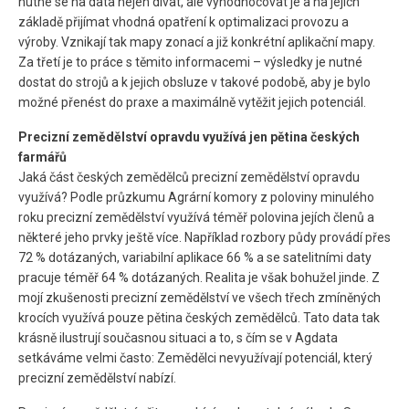
nutné se na data nejen dívat, ale vyhodnocovat je a na jejich
základě přijímat vhodná opatření k optimalizaci provozu a
výroby. Vznikají tak mapy zonací a již konkrétní aplikační mapy.
Za třetí je to práce s těmito informacemi – výsledky je nutné
dostat do strojů a k jejich obsluze v takové podobě, aby je bylo
možné přenést do praxe a maximálně vytěžit jejich potenciál.
Precizní zemědělství opravdu využívá jen pětina českých
farmářů
Jaká část českých zemědělců precizní zemědělství opravdu
využívá? Podle průzkumu Agrární komory z poloviny minulého
roku precizní zemědělství využívá téměř polovina jejích členů a
některé jeho prvky ještě více. Například rozbory půdy provádí přes
72 % dotázaných, variabilní aplikace 66 % a se satelitními daty
pracuje téměř 64 % dotázaných. Realita je však bohužel jinde. Z
mojí zkušenosti precizní zemědělství ve všech třech zmíněných
krocích využívá pouze pětina českých zemědělců. Tato data tak
krásně ilustrují současnou situaci a to, s čím se v Agdata
setkáváme velmi často: Zemědělci nevyužívají potenciál, který
precizní zemědělství nabízí.