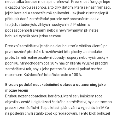
nedostatku času se mu naplno věnovat. Preciznost funguje lépe
s každou novou sezónou, a to díky datům, která se nashromáždí,
jejich korelaci a samozřejmě aplikování. Jak jinak zjistit nejlepší
přístup k dané zemědělské parcele než porovnáním dat z
teplých, studených, vlhkých i suchých let? Problém s
podzásobeností živinami nebo s nevyrovnaným pH nelze
bohužel vyřešit přes jednu sezónu.
Precizní zemědělství je běh na dlouhou trať a většina klientů po
první sezóně přechází k rozšiřování této plochy. Jednoduše
proto, že vidí reálné pozitivní dopady i úspory nebo vyšší zisky v
podniku. Mimochodem cca 30 % našich klientů využívá precizní
zemědělství tak, aby z jeho potenciálu dostali pokud možno
maximum. Každoročně toto číslo roste o 100 %.
Brzda v podobě neuskutečněné dotace a outsourcing jako
možné řešení
Druhou nezanedbatelnou bariérou, která se v loňském roce
objevila v cestě k digitalizaci českého zemědělství, byla dotace na
precizní zemědělství. Tu po letech plánování a vyjednávání MZe
na poslední chvíli stáhlo zpět k přepracování. Tento krok bohužel