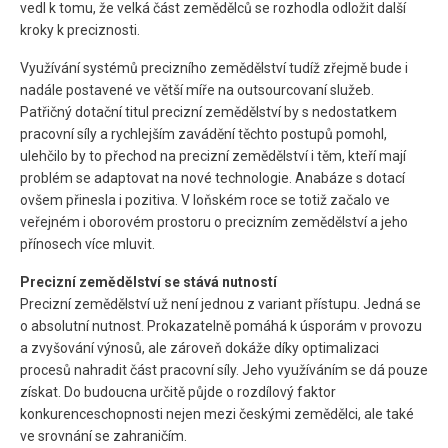
vedl k tomu, že velká část zemědělců se rozhodla odložit další
kroky k preciznosti.
Využívání systémů precizního zemědělství tudíž zřejmě bude i
nadále postavené ve větší míře na outsourcovaní služeb.
Patřičný dotační titul precizní zemědělství by s nedostatkem
pracovní síly a rychlejším zavádění těchto postupů pomohl,
ulehčilo by to přechod na precizní zemědělství i těm, kteří mají
problém se adaptovat na nové technologie. Anabáze s dotací
ovšem přinesla i pozitiva. V loňském roce se totiž začalo ve
veřejném i oborovém prostoru o precizním zemědělství a jeho
přínosech více mluvit.
Precizní zemědělství se stává nutností
Precizní zemědělství už není jednou z variant přístupu. Jedná se
o absolutní nutnost. Prokazatelně pomáhá k úsporám v provozu
a zvyšování výnosů, ale zároveň dokáže díky optimalizaci
procesů nahradit část pracovní síly. Jeho využíváním se dá pouze
získat. Do budoucna určitě půjde o rozdílový faktor
konkurenceschopnosti nejen mezi českými zemědělci, ale také
ve srovnání se zahraničím.