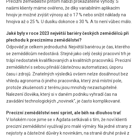
Precizní zemědělství přitom nabízí prokazatelné výhody. S
našimi klienty máme ověřeno, že díky variabilním aplikacím
hnojiv je možné zvýšit výnosy až o 17 % nebo snížit náklady na
hnojiva až o 25 %. U dusíku dokonce o 30 %. A to není vůbec málo.
Jaké byly v roce 2023 největší bariéry českých zemědělců při
přechodu k preciznímu zemědělství?
Odpověď je celkem jednoduchá: Největší bariérou je čas, kterého
se zemědělcům nedostává. Stejně jako celý český pracovní trh je
trápí nedostatek kvalifikovaných a kvalitních pracovníků. Precizní
zemědělství s sebou přináší částečnou automatizaci, úsporu
času i zdrojů. Znatelných výsledků ovšem nelze dosáhnout bez
vhledu agronoma či jiného pracovníka, který zná místní pole,
protože zkušenosti z terénu jsou mnohdy nezastupitelné.
Nalezení člověka, který si v daném podniku vyhradí čas na
zavádění technologických „novinek“, je často komplikované.
Precizní zemědělství není sprint, ale běh na dlouhou trať
V loňském roce jsme se v Agdata setkávali s tím, že noví klienti
precizní zemědělství využívají pro malé výměry. Na jedné strany z
nejistoty a částečné důvěry k novinkám, na straně druhé právě z