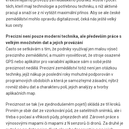
efektivnějšímu provozu zemědělského podniku. Roste i počet
těch, kteří mají technologie a potřebnou techniku, s níž aktivně
pracují a snaží se z ní vytěžit maximální přínos. Aby se ale české
zemědělství mohlo opravdu digitalizovat, čeká nás ještě velký
kus cesty.
Precizní není pouze moderní technika, ale především práce s
velkým množstvím dat a jejich provázání
Často se setkávám s tím, že podniky využívají jen malou výseč
precizního zemědělství, a musím vysvětlovat, že stroje osazené
GPS nebo aplikátor pro variabilní aplikace sám o sobě ještě
preciznost nedělá. Precizní zemědělství totiž není jen otázkou
techniky, jejíž nákup je poslední roky mohutně podporován v
programových obdobích a která je samozřejmě zásadní, nýbrž
rovněž sběru dat a charakteru polí, jejich analýzy a tvorby
aplikačních map.
Preciznost se tak (ve zjednodušeném pojetí) skládá ze tří kroků.
Prvním je sběr dat ze vzorkování půd, ze satelitních snímků, ale i
třeba o počasí a vlhkosti půdy, přejezdech atd. Zároveň práce s
výnosovými mapami či mapami z N senzorů či dronů. Za druhé je