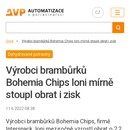
☰
CZ
Úvod
Výrobci brambůrků Bohemia Chips loni mírně stoupl obrat i zisk
Dehydrované potraviny
Výrobci brambůrků
Bohemia Chips loni mírně
stoupl obrat i zisk
11.6.2022 08:38
Výrobci brambůrků Bohemia Chips, firmě
Intersnack, loni meziročně vzrostl obrat o 2,2