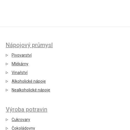
Nápojový průmysl
Pivovarství
Mlékárny
Vinařství
Alkoholické nápoje
Nealkoholické nápoje
Výroba potravin
Cukrovary
Čokoládovny