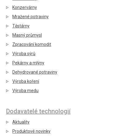
Konzervárny
Mražené potraviny
Těstárny
Masný průmysl
Zpracování komodit
Výroba sýrů
Pekárny a mlýny
Dehydrované potraviny
Výroba koření
Výroba medu
Dodavatelé technologií
Aktuality
Produktové novinky