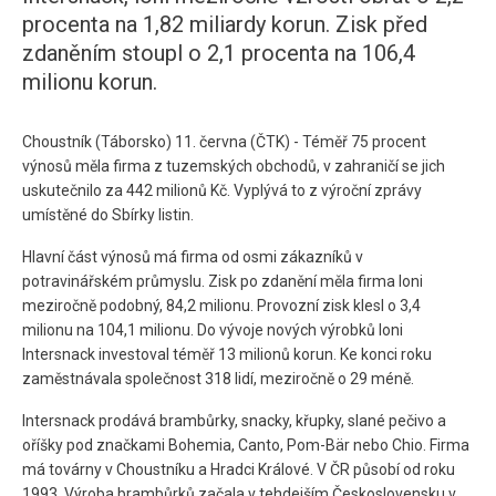
procenta na 1,82 miliardy korun. Zisk před
zdaněním stoupl o 2,1 procenta na 106,4
milionu korun.
Choustník (Táborsko) 11. června (ČTK) - Téměř 75 procent
výnosů měla firma z tuzemských obchodů, v zahraničí se jich
uskutečnilo za 442 milionů Kč. Vyplývá to z výroční zprávy
umístěné do Sbírky listin.
Hlavní část výnosů má firma od osmi zákazníků v
potravinářském průmyslu. Zisk po zdanění měla firma loni
meziročně podobný, 84,2 milionu. Provozní zisk klesl o 3,4
milionu na 104,1 milionu. Do vývoje nových výrobků loni
Intersnack investoval téměř 13 milionů korun. Ke konci roku
zaměstnávala společnost 318 lidí, meziročně o 29 méně.
Intersnack prodává brambůrky, snacky, křupky, slané pečivo a
oříšky pod značkami Bohemia, Canto, Pom-Bär nebo Chio. Firma
má továrny v Choustníku a Hradci Králové. V ČR působí od roku
1993. Výroba brambůrků začala v tehdejším Československu v