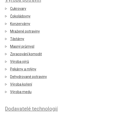
Cukrovary
Čokoládovny
Konzervárny
Mražené potraviny
Těstárny
Masný průmysl
Zpracování komodit
Výroba sýrů
Pekárny a mlýny
Dehydrované potraviny
Výroba koření
Výroba medu
Dodavatelé technologií