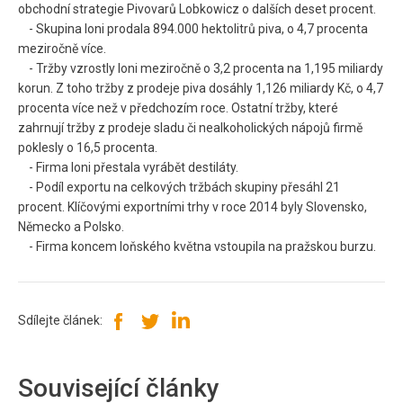
obchodní strategie Pivovarů Lobkowicz o dalších deset procent.
- Skupina loni prodala 894.000 hektolitrů piva, o 4,7 procenta
meziročně více.
- Tržby vzrostly loni meziročně o 3,2 procenta na 1,195 miliardy
korun. Z toho tržby z prodeje piva dosáhly 1,126 miliardy Kč, o 4,7
procenta více než v předchozím roce. Ostatní tržby, které
zahrnují tržby z prodeje sladu či nealkoholických nápojů firmě
poklesly o 16,5 procenta.
- Firma loni přestala vyrábět destiláty.
- Podíl exportu na celkových tržbách skupiny přesáhl 21
procent. Klíčovými exportními trhy v roce 2014 byly Slovensko,
Německo a Polsko.
- Firma koncem loňského května vstoupila na pražskou burzu.
Sdílejte článek:
Související články