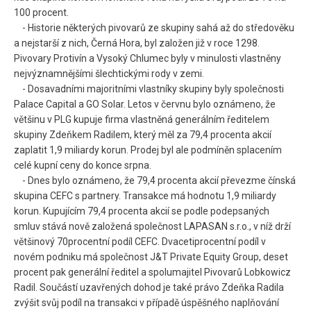
100 procent.
- Historie některých pivovarů ze skupiny sahá až do středověku
a nejstarší z nich, Černá Hora, byl založen již v roce 1298.
Pivovary Protivín a Vysoký Chlumec byly v minulosti vlastněny
nejvýznamnějšími šlechtickými rody v zemi.
- Dosavadními majoritními vlastníky skupiny byly společnosti
Palace Capital a GO Solar. Letos v červnu bylo oznámeno, že
většinu v PLG kupuje firma vlastněná generálním ředitelem
skupiny Zdeňkem Radilem, který měl za 79,4 procenta akcií
zaplatit 1,9 miliardy korun. Prodej byl ale podmíněn splacením
celé kupní ceny do konce srpna.
- Dnes bylo oznámeno, že 79,4 procenta akcií převezme čínská
skupina CEFC s partnery. Transakce má hodnotu 1,9 miliardy
korun. Kupujícím 79,4 procenta akcií se podle podepsaných
smluv stává nově založená společnost LAPASAN s.r.o., v níž drží
většinový 70procentní podíl CEFC. Dvacetiprocentní podíl v
novém podniku má společnost J&T Private Equity Group, deset
procent pak generální ředitel a spolumajitel Pivovarů Lobkowicz
Radil. Součástí uzavřených dohod je také právo Zdeňka Radila
zvýšit svůj podíl na transakci v případě úspěšného naplňování