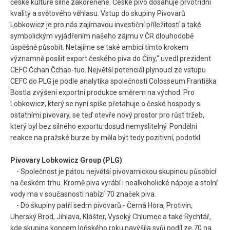
české kultuře silně zakořeněné. České pivo dosahuje prvotřídní
kvality a světového věhlasu. Vstup do skupiny Pivovarů
Lobkowicz je pro nás zajímavou investiční příležitostí a také
symbolickým vyjádřením našeho zájmu v ČR dlouhodobě
úspěšně působit. Netajíme se také ambicí tímto krokem
významně posílit export českého piva do Číny," uvedl prezident
CEFC Čchan Čchao-tuo. Největší potenciál plynoucí ze vstupu
CEFC do PLG je podle analytika společnosti Colosseum Františka
Bostla zvýšení exportní produkce směrem na východ. Pro
Lobkowicz, který se nyní spíše přetahuje o české hospody s
ostatními pivovary, se teď otevře nový prostor pro růst tržeb,
který byl bez silného exportu dosud nemyslitelný. Pondělní
reakce na pražské burze by měla být tedy pozitivní, podotkl.
Pivovary Lobkowicz Group (PLG)
- Společnost je pátou největší pivovarnickou skupinou působící
na českém trhu. Kromě piva vyrábí i nealkoholické nápoje a stolní
vody ma v současnosti nabízí 70 značek piva.
- Do skupiny patří sedm pivovarů - Černá Hora, Protivín,
Uherský Brod, Jihlava, Klášter, Vysoký Chlumec a také Rychtář,
kde skupina koncem loňského roku navýšila svůj podíl ze 70 na