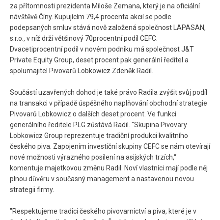
za přítomnosti prezidenta Miloše Zemana, který je na oficiální
návštěvě Číny. Kupujícím 79,4 procenta akcií se podle
podepsaných smluv stává nově založená společnost LAPASAN,
s.r.o., v níž drží většinový 70procentní podíl CEFC.
Dvacetiprocentní podíl v novém podniku má společnost J&T
Private Equity Group, deset procent pak generální ředitel a
spolumajitel Pivovarů Lobkowicz Zdeněk Radil.
Součástí uzavřených dohod je také právo Radila zvýšit svůj podíl
na transakci v případě úspěšného naplňování obchodní strategie
Pivovarů Lobkowicz o dalších deset procent. Ve funkci
generálního ředitele PLG zůstává Radil. "Skupina Pivovary
Lobkowicz Group reprezentuje tradiční produkci kvalitního
českého piva. Zapojením investiční skupiny CEFC se nám otevírají
nové možnosti výrazného posílení na asijských trzích,“
komentuje majetkovou změnu Radil. Noví vlastníci mají podle něj
plnou důvěru v současný management a nastavenou novou
strategii firmy.
"Respektujeme tradici českého pivovarnictví a piva, které je v