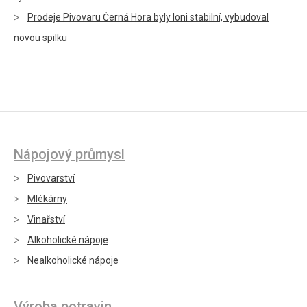
Prodeje Pivovaru Černá Hora byly loni stabilní, vybudoval
novou spilku
Nápojový průmysl
Pivovarství
Mlékárny
Vinařství
Alkoholické nápoje
Nealkoholické nápoje
Výroba potravin