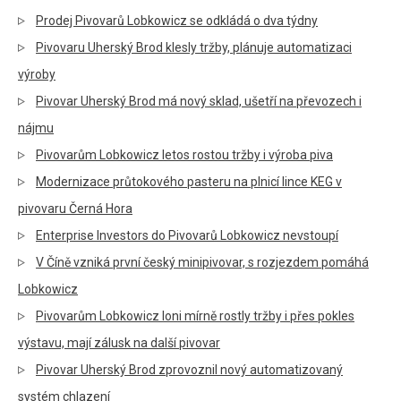
Prodej Pivovarů Lobkowicz se odkládá o dva týdny
Pivovaru Uherský Brod klesly tržby, plánuje automatizaci
výroby
Pivovar Uherský Brod má nový sklad, ušetří na převozech i
nájmu
Pivovarům Lobkowicz letos rostou tržby i výroba piva
Modernizace průtokového pasteru na plnicí lince KEG v
pivovaru Černá Hora
Enterprise Investors do Pivovarů Lobkowicz nevstoupí
V Číně vzniká první český minipivovar, s rozjezdem pomáhá
Lobkowicz
Pivovarům Lobkowicz loni mírně rostly tržby i přes pokles
výstavu, mají zálusk na další pivovar
Pivovar Uherský Brod zprovoznil nový automatizovaný
systém chlazení