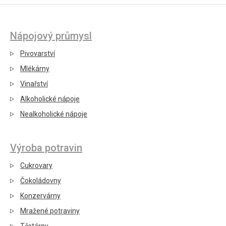
Nápojový průmysl
Pivovarství
Mlékárny
Vinařství
Alkoholické nápoje
Nealkoholické nápoje
Výroba potravin
Cukrovary
Čokoládovny
Konzervárny
Mražené potraviny