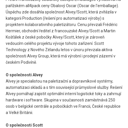
pařížském all4pack ceny Obalový Oscar (Oscar de l'emballage).
Úspěchu zde dosáhla společnost Alvey/Scott, která zvítězila v
kategorii Production (řešení pro automatizaci výroby) s
projektem kolaborativního paletizátoru. Cenu převzali Frédéric
Hermier, obchodní ředitel z francouzské Alvey/Scott a Martin
Košťálek z české pobočky Alvey/Scott, který je zároveň
vedoucím celého projektu vývoje tohoto zařízení. Scott
Technology z Nového Zélandu letos v únoru převzala aktiva
společnosti Alvey Group, která má výrobní i prodejní zázemí v
českém Podivíně.
O společnosti Alvey
Alvey je specialistou na paletizační a dopravníkové systémy,
automatizaci skladů a s tím související průmyslové služby. Řešení
Alvey pomáhají zajistit optimální interní logistické toky a zahrnují
hardware i software. Skupina v současnosti zaměstnává 250
osob v belgické centrále a pobočkách ve Francii, České republice
a Velké Británii.
O společnosti Scott