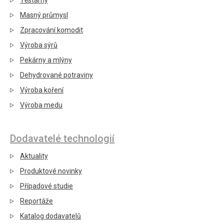
Těstárny
Masný průmysl
Zpracování komodit
Výroba sýrů
Pekárny a mlýny
Dehydrované potraviny
Výroba koření
Výroba medu
Dodavatelé technologií
Aktuality
Produktové novinky
Případové studie
Reportáže
Katalog dodavatelů