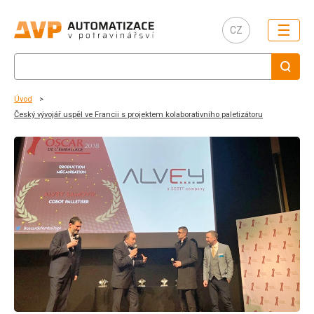
☰
CZ
Úvod
Český vývojář uspěl ve Francii s projektem kolaborativního paletizátoru