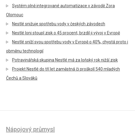
Systém plně integrované automatizace v závodě Zora
Olomouc
Nestlé snižuje spotřebu vody v českých závodech
Nestlé loni stoupl zisk o 45 procent, brzdil ji vývoj v Evropě
Nestlé sníží svou spotřebu vody v Evropě o 40%, chystá proto i
obměnu technologií
Potravinářská skupina Nestlé má za loňský rok nižší zisk
Projekt Nestlé do tří let zaměstná či proškolí 540 mladých
Čechů a Slováků
Nápojový průmysl