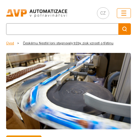
☰
CZ
Úvod
Českému Nestlé loni stagnovaly tržby, zisk vzrostl o třetinu