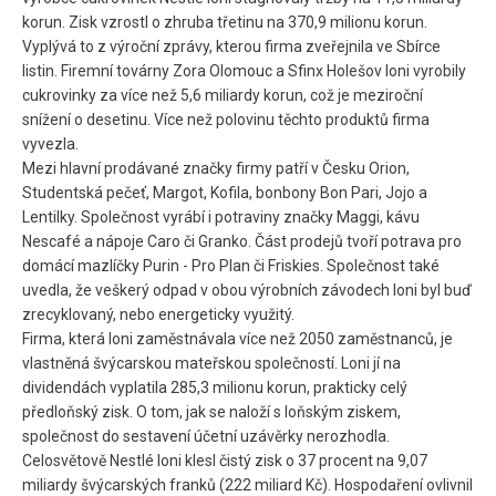
korun. Zisk vzrostl o zhruba třetinu na 370,9 milionu korun.
Vyplývá to z výroční zprávy, kterou firma zveřejnila ve Sbírce
listin. Firemní továrny Zora Olomouc a Sfinx Holešov loni vyrobily
cukrovinky za více než 5,6 miliardy korun, což je meziroční
snížení o desetinu. Více než polovinu těchto produktů firma
vyvezla.
Mezi hlavní prodávané značky firmy patří v Česku Orion,
Studentská pečeť, Margot, Kofila, bonbony Bon Pari, Jojo a
Lentilky. Společnost vyrábí i potraviny značky Maggi, kávu
Nescafé a nápoje Caro či Granko. Část prodejů tvoří potrava pro
domácí mazlíčky Purin - Pro Plan či Friskies. Společnost také
uvedla, že veškerý odpad v obou výrobních závodech loni byl buď
zrecyklovaný, nebo energeticky využitý.
Firma, která loni zaměstnávala více než 2050 zaměstnanců, je
vlastněná švýcarskou mateřskou společností. Loni jí na
dividendách vyplatila 285,3 milionu korun, prakticky celý
předloňský zisk. O tom, jak se naloží s loňským ziskem,
společnost do sestavení účetní uzávěrky nerozhodla.
Celosvětově Nestlé loni klesl čistý zisk o 37 procent na 9,07
miliardy švýcarských franků (222 miliard Kč). Hospodaření ovlivnil