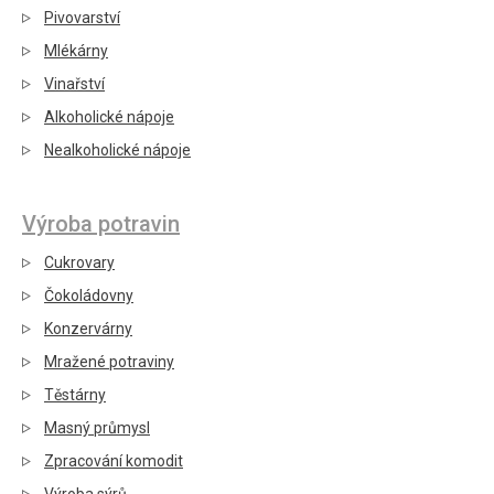
Pivovarství
Mlékárny
Vinařství
Alkoholické nápoje
Nealkoholické nápoje
Výroba potravin
Cukrovary
Čokoládovny
Konzervárny
Mražené potraviny
Těstárny
Masný průmysl
Zpracování komodit