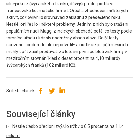
silnější kurz švýcarského franku, dřívější prodej podílu ve
francouzské kosmetické firmě L'Oréal a zhodnocení některých
aktivit, což ovlivnilo srovnávací základnu z předešlého roku.
Nestlé loni řešilo i některé problémy. Jedním z nich bylo stažení
populárních nudlí Maggi z indických obchodů poté, co testy podle
tamního úřadu ukázaly nadměrný obsah olova. Další testy
nařízené soudem to ale nepotvrdily a nudle se po pěti měsících
mohly opět začít prodávat. Za letošní první pololetí zisk firmy v
meziročním srovnání klesl o deset procent na 4,10 miliardy
švýcarských franků (102 miliard Kč).
Sdílejte článek:
Související články
Nestlé Česko předloni zvýšilo tržby o 6,5 procenta na 11,4
miliard