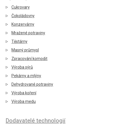
Cukrovary
Čokoládovny
Konzervárny
Mražené potraviny
Těstárny
Masný průmysl
Zpracování komodit
Výroba sýrů
Pekárny a mlýny
Dehydrované potraviny
Výroba koření
Výroba medu
Dodavatelé technologií