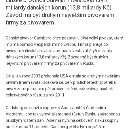
čínské provincii Jün-nan investovat čtyři
miliardy dánských korun (13,8 miliardy Kč).
Závod má být druhým největším pivovarem
firmy za pivovarem
Dánský pivovar Carlsberg chce postavit v Číně velký pivovar, který
mu má pomoci v expanzi mimo Evropu. Firma plánuje do
pivovaru v čínské provincii Jün-nan investovat čtyři miliardy
dánských korun (13,8 miliardy Kč). Závod má být druhým
největším pivovarem firmy za pivovarem v Rusku.
Čína již v roce 2003 překonala USA a stala se druhým největším
pivním trhem světa. Očekává se, že v příštích letech spotřeba
piva v zemi poroste o pět procent ročně, což je dvojnásobek
celosvětového růstu za rok 2011.
Carlsberg se snaží o expanzi v Asii, zvláště v Číně, Indii a
Vietnamu, aby tak vyrovnal stagnaci růstu v Rusku způsobenou
prudkým růstem daní. Asie má nyní na celkovém zisku skupiny
podíl zhruba 11 procent. Carlsberg je čtvrtým největším