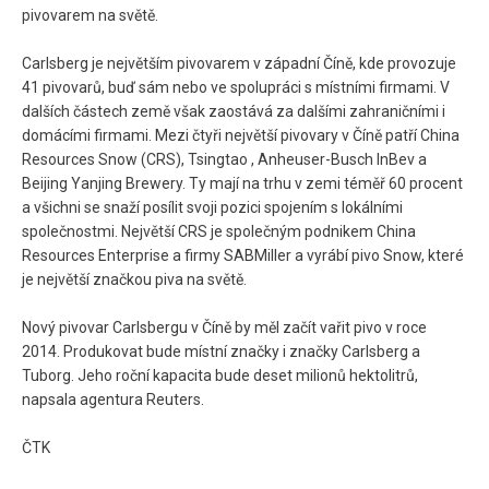
pivovarem na světě.
Carlsberg je největším pivovarem v západní Číně, kde provozuje
41 pivovarů, buď sám nebo ve spolupráci s místními firmami. V
dalších částech země však zaostává za dalšími zahraničními i
domácími firmami. Mezi čtyři největší pivovary v Číně patří China
Resources Snow (CRS), Tsingtao , Anheuser-Busch InBev a
Beijing Yanjing Brewery. Ty mají na trhu v zemi téměř 60 procent
a všichni se snaží posílit svoji pozici spojením s lokálními
společnostmi. Největší CRS je společným podnikem China
Resources Enterprise a firmy SABMiller a vyrábí pivo Snow, které
je největší značkou piva na světě.
Nový pivovar Carlsbergu v Číně by měl začít vařit pivo v roce
2014. Produkovat bude místní značky i značky Carlsberg a
Tuborg. Jeho roční kapacita bude deset milionů hektolitrů,
napsala agentura Reuters.
ČTK