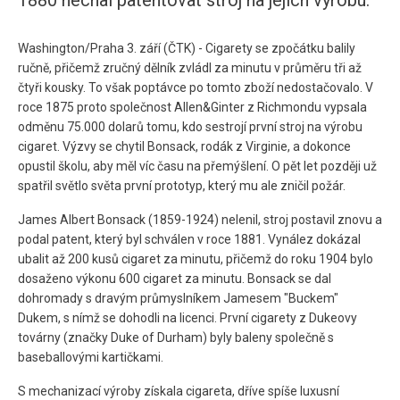
1880 nechal patentovat stroj na jejich výrobu.
Washington/Praha 3. září (ČTK) - Cigarety se zpočátku balily
ručně, přičemž zručný dělník zvládl za minutu v průměru tři až
čtyři kousky. To však poptávce po tomto zboží nedostačovalo. V
roce 1875 proto společnost Allen&Ginter z Richmondu vypsala
odměnu 75.000 dolarů tomu, kdo sestrojí první stroj na výrobu
cigaret. Výzvy se chytil Bonsack, rodák z Virginie, a dokonce
opustil školu, aby měl víc času na přemýšlení. O pět let později už
spatřil světlo světa první prototyp, který mu ale zničil požár.
James Albert Bonsack (1859-1924) nelenil, stroj postavil znovu a
podal patent, který byl schválen v roce 1881. Vynález dokázal
ubalit až 200 kusů cigaret za minutu, přičemž do roku 1904 bylo
dosaženo výkonu 600 cigaret za minutu. Bonsack se dal
dohromady s dravým průmyslníkem Jamesem "Buckem"
Dukem, s nímž se dohodli na licenci. První cigarety z Dukeovy
továrny (značky Duke of Durham) byly baleny společně s
baseballovými kartičkami.
S mechanizací výroby získala cigareta, dříve spíše luxusní