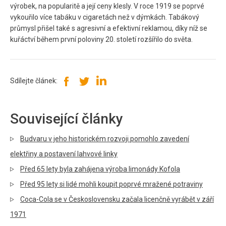
výrobek, na popularitě a její ceny klesly. V roce 1919 se poprvé
vykouřilo více tabáku v cigaretách než v dýmkách. Tabákový
průmysl přišel také s agresivní a efektivní reklamou, díky níž se
kuřáctví během první poloviny 20. století rozšířilo do světa.
Sdílejte článek:
Související články
Budvaru v jeho historickém rozvoji pomohlo zavedení
elektřiny a postavení lahvové linky
Před 65 lety byla zahájena výroba limonády Kofola
Před 95 lety si lidé mohli koupit poprvé mražené potraviny
Coca-Cola se v Československu začala licenčně vyrábět v září
1971