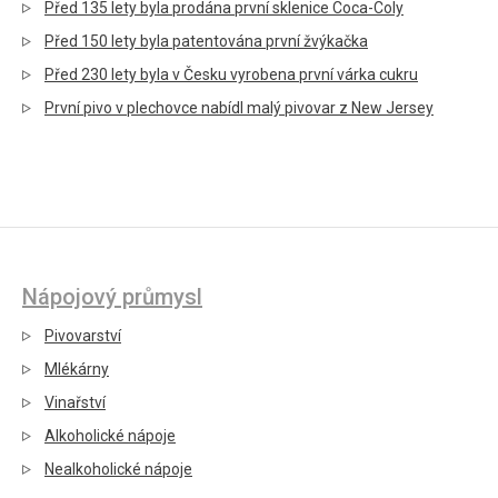
Před 135 lety byla prodána první sklenice Coca-Coly
Před 150 lety byla patentována první žvýkačka
Před 230 lety byla v Česku vyrobena první várka cukru
První pivo v plechovce nabídl malý pivovar z New Jersey
Nápojový průmysl
Pivovarství
Mlékárny
Vinařství
Alkoholické nápoje
Nealkoholické nápoje