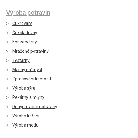
Výroba potravin
Cukrovary
Čokoládovny
Konzervárny
Mražené potraviny
Těstárny
Masný průmysl
Zpracování komodit
Výroba sýrů
Pekárny a mlýny
Dehydrované potraviny
Výroba koření
Výroba medu