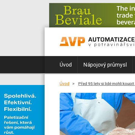
Úvod
Nápojový průmysl
Úvod
Před 95 lety si lidé mohli koupi