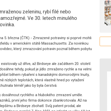
 mraženou zeleninu, rybí filé nebo
samozřejmé. Ve 30. letech minulého
novinka.
ha 5. března (ČTK) - Zmrazené potraviny si poprvé mohli
ngfieldu v americkém státě Massachusetts. Za novinkou
odovědec, který zmrazování potravin poznal během pobytu
xistovaly už dříve, až Birdseye ale začátkem 20. století
e dosáhne tehdy, pokud je jídlo zmraženo rychle a na velmi
v přišel během rybaření s kanadskými domorodými Inuity,
mně nízkých teplotách, která vlastně hned po vytažení
hutnala téměř jako by byla čerstvá.
jak dosáhnout rychlého a hlubokého zmrazení uměle.
zníků, první jeho firma dokonce zbankrotovala. Až na
lepšímu a Birdseye zbohatl. Svůj patent prodal, ale