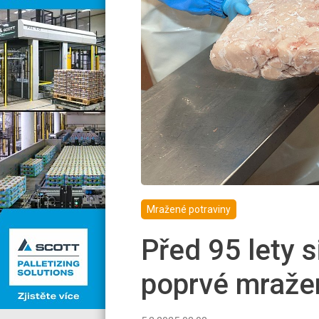
Mražené potraviny
Před 95 lety s
poprvé mraže