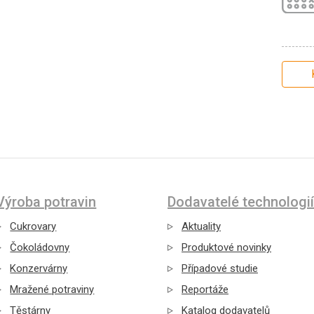
Výroba potravin
Dodavatelé technologií
Cukrovary
Aktuality
Čokoládovny
Produktové novinky
Konzervárny
Případové studie
Mražené potraviny
Reportáže
Těstárny
Katalog dodavatelů