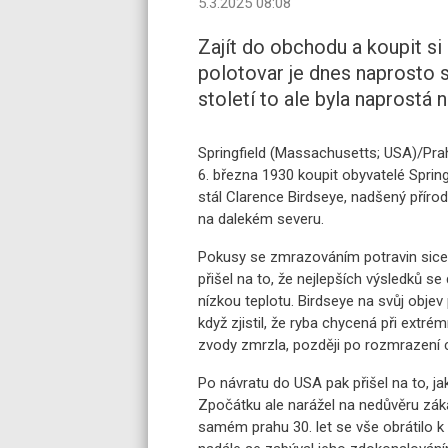
5.3.2025 08:08
Zajít do obchodu a koupit si
polotovar je dnes naprosto 
století to ale byla naprostá 
Springfield (Massachusetts; USA)/Pra
6. března 1930 koupit obyvatelé Spri
stál Clarence Birdseye, nadšený přír
na dalekém severu.
Pokusy se zmrazováním potravin sice e
přišel na to, že nejlepších výsledků s
nízkou teplotu. Birdseye na svůj obje
když zjistil, že ryba chycená při extré
zvody zmrzla, později po rozmrazení c
Po návratu do USA pak přišel na to, 
Zpočátku ale narážel na nedůvěru záka
samém prahu 30. let se vše obrátilo k 