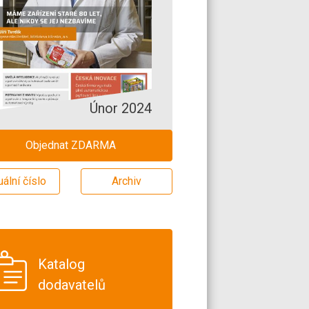
Únor 2024
Objednat ZDARMA
uální číslo
Archiv
Katalog
dodavatelů