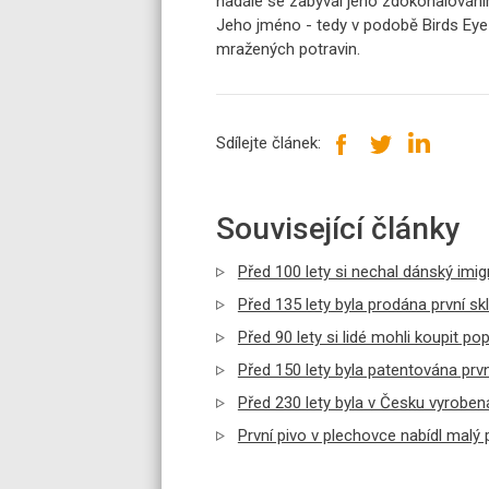
nadále se zabýval jeho zdokonalováním.
Jeho jméno - tedy v podobě Birds Eye
mražených potravin.
Sdílejte článek:
Související články
Před 100 lety si nechal dánský imi
Před 135 lety byla prodána první s
Před 90 lety si lidé mohli koupit p
Před 150 lety byla patentována prv
Před 230 lety byla v Česku vyroben
První pivo v plechovce nabídl malý