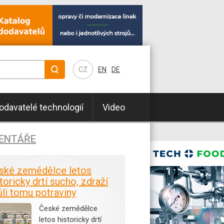
CZ
EN
DE
odavatelé technologií
Video
ENTÁŘE
ské zemědělce letos
toricky drtí sucho, zdraží
ůli tomu potraviny
České zemědělce
letos historicky drtí