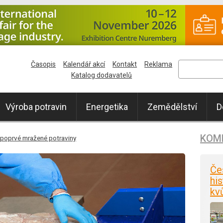
Časopis
Kalendář akcí
Kontakt
Reklama
Katalog dodavatelů
Výroba potravin
Energetika
Zemědělství
D
KOM
t poprvé mražené potraviny
Če
his
kv