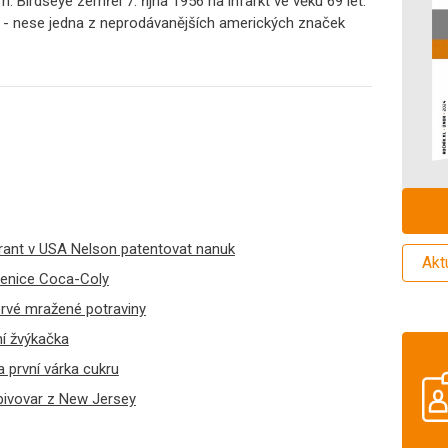
 Birdseye zemřel 7. října 1956 na infarkt ve věku 69 let.
 - nese jedna z neprodávanějších amerických značek
grant v USA Nelson patentovat nanuk
Akt
klenice Coca-Coly
oprvé mražené potraviny
ní žvýkačka
a první várka cukru
 pivovar z New Jersey