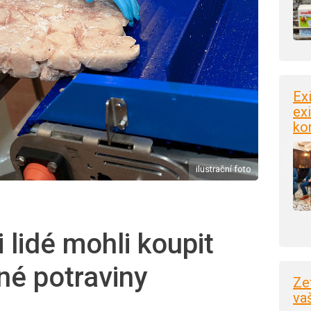
Ex
exi
ko
ilustrační foto
i lidé mohli koupit
né potraviny
Ze
va