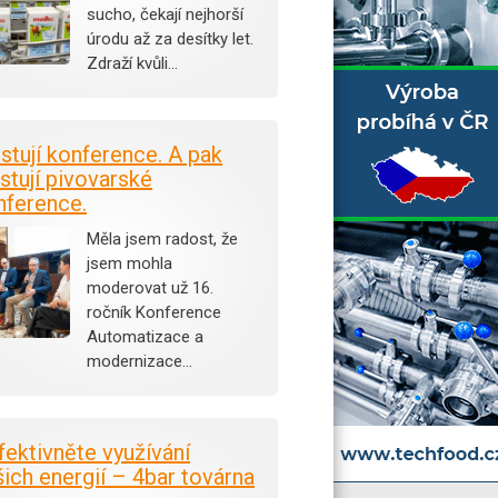
sucho, čekají nejhorší
úrodu až za desítky let.
Zdraží kvůli…
istují konference. A pak
stují pivovarské
nference.
Měla jsem radost, že
jsem mohla
moderovat už 16.
ročník Konference
Automatizace a
modernizace…
fektivněte využívání
šich energií – 4bar továrna