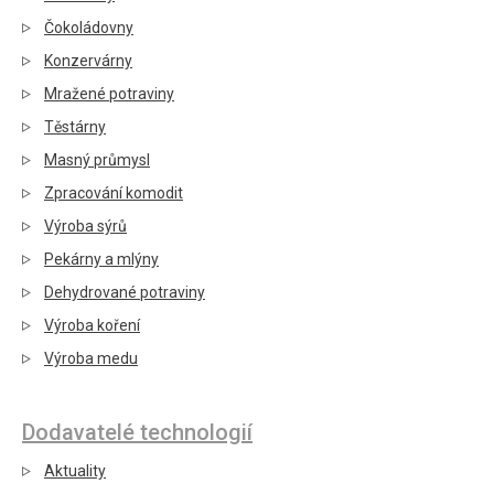
Čokoládovny
Konzervárny
Mražené potraviny
Těstárny
Masný průmysl
Zpracování komodit
Výroba sýrů
Pekárny a mlýny
Dehydrované potraviny
Výroba koření
Výroba medu
Dodavatelé technologií
Aktuality