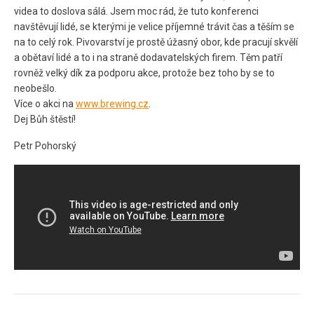
videa to doslova sálá. Jsem moc rád, že tuto konferenci
navštěvují lidé, se kterými je velice příjemné trávit čas a těším se
na to celý rok. Pivovarství je prostě úžasný obor, kde pracují skvělí
a obětaví lidé a to i na straně dodavatelských firem. Těm patří
rovněž velký dík za podporu akce, protože bez toho by se to
neobešlo.
Více o akci na
www.brewing.cz
.
Dej Bůh štěstí!
Petr Pohorský