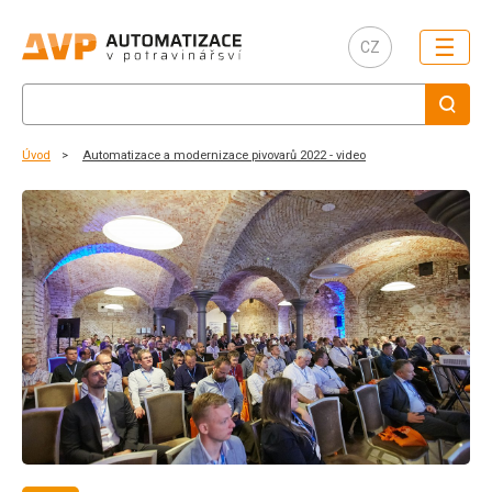
☰
CZ
Úvod
Automatizace a modernizace pivovarů 2022 - video