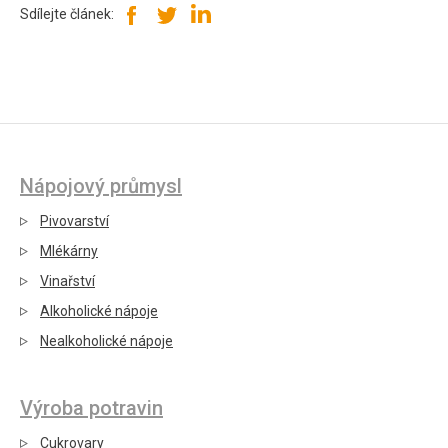
Sdílejte článek:
Nápojový průmysl
Pivovarství
Mlékárny
Vinařství
Alkoholické nápoje
Nealkoholické nápoje
Výroba potravin
Cukrovary