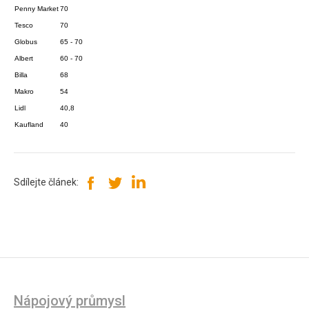
Penny Market
70
Tesco
70
Globus
65 - 70
Albert
60 - 70
Billa
68
Makro
54
Lidl
40,8
Kaufland
40
Sdílejte článek:
Nápojový průmysl