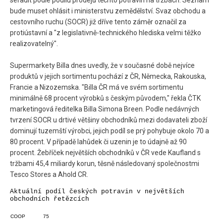
seřadit podle podílu prodejů těchto potravin na tržbách. Seznam
bude muset ohlásit i ministerstvu zemědělství. Svaz obchodu a
cestovního ruchu (SOCR) již dříve tento záměr označil za
protiústavní a "z legislativně-technického hlediska velmi těžko
realizovatelný".
Supermarkety Billa dnes uvedly, že v současné době nejvíce
produktů v jejich sortimentu pochází z ČR, Německa, Rakouska,
Francie a Nizozemska. "Billa ČR má ve svém sortimentu
minimálně 68 procent výrobků s českým původem," řekla ČTK
marketingová ředitelka Billa Simona Breen. Podle nedávných
tvrzení SOCR u drtivé většiny obchodníků mezi dodavateli zboží
dominují tuzemští výrobci, jejich podíl se prý pohybuje okolo 70 a
80 procent. V případě lahůdek či uzenin je to údajně až 90
procent. Žebříček největších obchodníků v ČR vede Kaufland s
tržbami 45,4 miliardy korun, těsně následovaný společnostmi
Tesco Stores a Ahold CR.
Aktuální podíl českých potravin v největších
obchodních řetězcích
COOP
75