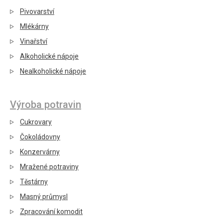
Pivovarství
Mlékárny
Vinařství
Alkoholické nápoje
Nealkoholické nápoje
Výroba potravin
Cukrovary
Čokoládovny
Konzervárny
Mražené potraviny
Těstárny
Masný průmysl
Zpracování komodit