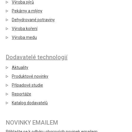
Výroba sýrů
Pekárny a mlýny
Dehydrované potraviny
Výroba koření
Výroba medu
Dodavatelé technologií
Aktuality
Produktové novinky
Případové studie
Reportáže
Katalog dodavatelů
NOVINKY EMAILEM
Přihlašte se k odběru oborových novinek emailem.