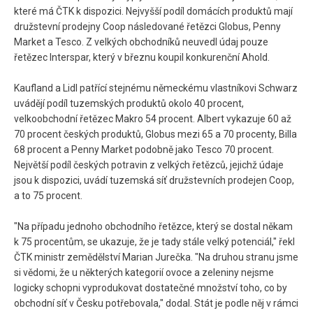
které má ČTK k dispozici. Nejvyšší podíl domácích produktů mají
družstevní prodejny Coop následované řetězci Globus, Penny
Market a Tesco. Z velkých obchodníků neuvedl údaj pouze
řetězec Interspar, který v březnu koupil konkurenční Ahold.
Kaufland a Lidl patřící stejnému německému vlastníkovi Schwarz
uvádějí podíl tuzemských produktů okolo 40 procent,
velkoobchodní řetězec Makro 54 procent. Albert vykazuje 60 až
70 procent českých produktů, Globus mezi 65 a 70 procenty, Billa
68 procent a Penny Market podobně jako Tesco 70 procent.
Největší podíl českých potravin z velkých řetězců, jejichž údaje
jsou k dispozici, uvádí tuzemská síť družstevních prodejen Coop,
a to 75 procent.
"Na případu jednoho obchodního řetězce, který se dostal někam
k 75 procentům, se ukazuje, že je tady stále velký potenciál," řekl
ČTK ministr zemědělství Marian Jurečka. "Na druhou stranu jsme
si vědomi, že u některých kategorií ovoce a zeleniny nejsme
logicky schopni vyprodukovat dostatečné množství toho, co by
obchodní síť v Česku potřebovala," dodal. Stát je podle něj v rámci