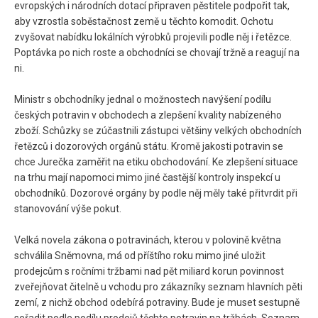
evropských i národních dotací připraven pěstitele podpořit tak,
aby vzrostla soběstačnost země u těchto komodit. Ochotu
zvyšovat nabídku lokálních výrobků projevili podle něj i řetězce.
Poptávka po nich roste a obchodníci se chovají tržně a reagují na
ni.
Ministr s obchodníky jednal o možnostech navýšení podílu
českých potravin v obchodech a zlepšení kvality nabízeného
zboží. Schůzky se zúčastnili zástupci většiny velkých obchodních
řetězců i dozorových orgánů státu. Kromě jakosti potravin se
chce Jurečka zaměřit na etiku obchodování. Ke zlepšení situace
na trhu mají napomoci mimo jiné častější kontroly inspekcí u
obchodníků. Dozorové orgány by podle něj měly také přitvrdit při
stanovování výše pokut.
Velká novela zákona o potravinách, kterou v polovině května
schválila Sněmovna, má od příštího roku mimo jiné uložit
prodejcům s ročními tržbami nad pět miliard korun povinnost
zveřejňovat čitelně u vchodu pro zákazníky seznam hlavních pěti
zemí, z nichž obchod odebírá potraviny. Bude je muset sestupně