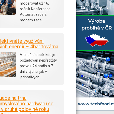
moderovat už 16.
ročník Konference
Automatizace a
modernizace…
fektivněte využívání
šich energií – 4bar továrna
V dnešní době, kde je
požadován nepřetržitý
provoz 24 hodin a 7
dní v týdnu, jak v
jednotlivých…
tuace na trhu
ůmyslového hardwaru se
i v druhé polovině roku