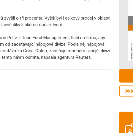
 zvýšil o tři procenta. Vyšší byl i celkový prodej v oblasti
, hlavně díky lehkému občerstvení.
son Peltz z Trian Fund Management, tlačí na firmu, aby
ním od zaostávající nápojové divize. Podle něj nápojová
e zaostává za Coca-Colou, zastiňuje mnohem silnější divizi
 tento návrh odmítá, napsala agentura Reuters.
Akt