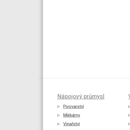
Nápojový průmysl
Pivovarství
Mlékárny
Vinařství