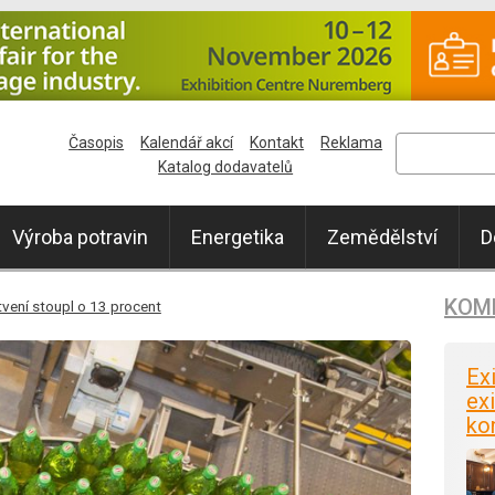
Časopis
Kalendář akcí
Kontakt
Reklama
Katalog dodavatelů
Výroba potravin
Energetika
Zemědělství
D
KOM
tvení stoupl o 13 procent
Ex
exi
ko