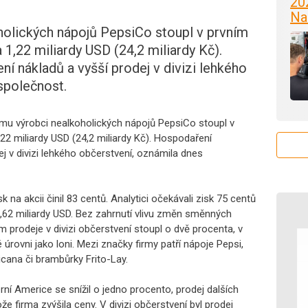
20
Na
olických nápojů PepsiCo stoupl v prvním
a 1,22 miliardy USD (24,2 miliardy Kč).
í nákladů a vyšší prodej v divizi lehkého
společnost.
mu výrobci nealkoholických nápojů PepsiCo stoupl v
,22 miliardy USD (24,2 miliardy Kč). Hospodaření
ej v divizi lehkého občerstvení, oznámila dnes
na akcii činil 83 centů. Analytici očekávali zisk 75 centů
12,62 miliardy USD. Bez zahrnutí vlivu změn směnných
em prodeje v divizi občerstvení stoupl o dvě procenta, v
 úrovni jako loni. Mezi značky firmy patří nápoje Pepsi,
cana či brambůrky Frito-Lay.
ní Americe se snížil o jedno procento, prodej dalších
ože firma zvýšila ceny. V divizi občerstvení byl prodej