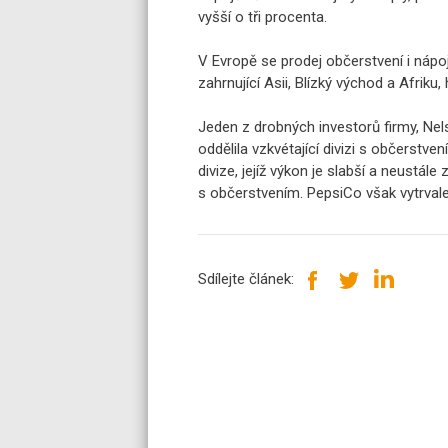
vyšší o tři procenta.
V Evropě se prodej občerstvení i nápojů
zahrnující Asii, Blízký východ a Afriku
Jeden z drobných investorů firmy, Nel
oddělila vzkvétající divizi s občerstve
divize, jejíž výkon je slabší a neustál
s občerstvením. PepsiCo však vytrvale
Sdílejte článek: