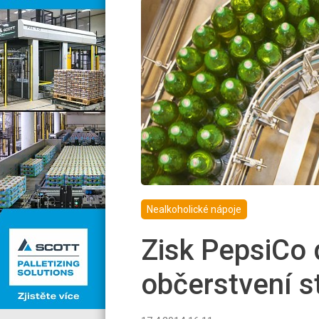
Nealkoholické nápoje
Zisk PepsiCo d
občerstvení s