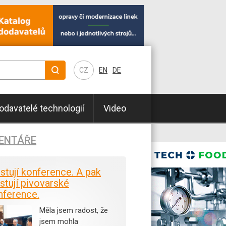
CZ
EN
DE
odavatelé technologií
Video
ENTÁŘE
istují konference. A pak
stují pivovarské
nference.
Měla jsem radost, že
jsem mohla