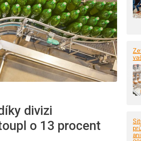
Ze
va
íky divizi
Si
toupl o 13 procent
pr
an