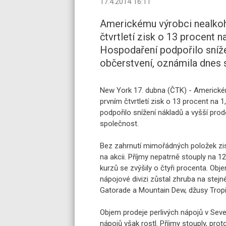
17.4.2014 16:11
Americkému výrobci nealkoh
čtvrtletí zisk o 13 procent n
Hospodaření podpořilo snížen
občerstvení, oznámila dnes 
New York 17. dubna (ČTK) - Americké
prvním čtvrtletí zisk o 13 procent na 1
podpořilo snížení nákladů a vyšší prod
společnost.
Bez zahrnutí mimořádných položek zisk 
na akcii. Příjmy nepatrně stouply na 
kurzů se zvýšily o čtyři procenta. Obj
nápojové divizi zůstal zhruba na stejné
Gatorade a Mountain Dew, džusy Tropi
Objem prodeje perlivých nápojů v Sever
nápojů však rostl. Příjmy stouply, prot