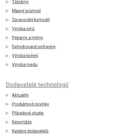
Těstárny
Masný průmysl
Zpracování komodit
Výroba sýrů
Pekárny a mlýny
Dehydrované potraviny
Výroba koření
Výroba medu
Dodavatelé technologií
Aktuality
Produktové novinky
Případové studie
Reportáže
Katalog dodavatelů