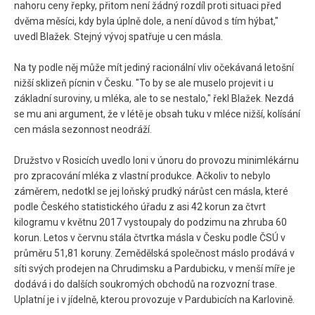
nahoru ceny řepky, přitom není žádný rozdíl proti situaci před
dvěma měsíci, kdy byla úplně dole, a není důvod s tím hýbat,"
uvedl Blažek. Stejný vývoj spatřuje u cen másla.
Na ty podle něj může mít jediný racionální vliv očekávaná letošní
nižší sklizeň pícnin v Česku. "To by se ale muselo projevit i u
základní suroviny, u mléka, ale to se nestalo," řekl Blažek. Nezdá
se mu ani argument, že v létě je obsah tuku v mléce nižší, kolísání
cen másla sezonnost neodráží.
Družstvo v Rosicích uvedlo loni v únoru do provozu minimlékárnu
pro zpracování mléka z vlastní produkce. Ačkoliv to nebylo
záměrem, nedotkl se jej loňský prudký nárůst cen másla, které
podle Českého statistického úřadu z asi 42 korun za čtvrt
kilogramu v květnu 2017 vystoupaly do podzimu na zhruba 60
korun. Letos v červnu stála čtvrtka másla v Česku podle ČSÚ v
průměru 51,81 koruny. Zemědělská společnost máslo prodává v
síti svých prodejen na Chrudimsku a Pardubicku, v menší míře je
dodává i do dalších soukromých obchodů na rozvozní trase.
Uplatní je i v jídelně, kterou provozuje v Pardubicích na Karlovině.