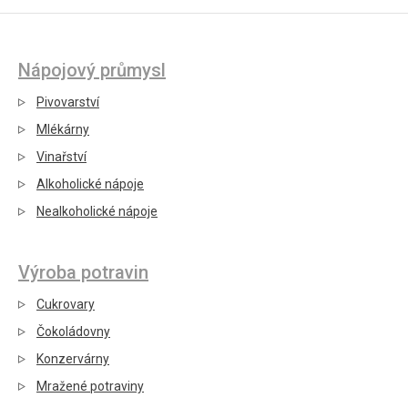
Nápojový průmysl
Pivovarství
Mlékárny
Vinařství
Alkoholické nápoje
Nealkoholické nápoje
Výroba potravin
Cukrovary
Čokoládovny
Konzervárny
Mražené potraviny