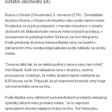
ostatní obchodní síti.
Rosice u Chrasti (Chrudimsko) 5. července (ČTK) - Zemědělské
družstvo Rosice u Chrasti od minulého roku vyrábí vlastní máslo.
Prodává je ve svých prodejnách, v menším množství i v ostatní
obchodní síti. Maloobchodní cena se neliší od jiných prodejců, v
současnosti se pohybuje kolem 50 korun za čtvrt kilogramu.
Podle předsedy družstva Václava Blažka ceny na českém i
zahraničním trhu neodpovídají kalkulaci podle nákladů na výrobu
másla.
"Cena se dělá tak, že se někdo podívá z okna a něco tam střelí,"
míní Blažek. Kolik činí nákladová cena v družstvu, nechce
prozrazovat. Uvádí jen, že mléko dodává vlastní mlékárně za
8,50 koruny za litr. Připouští, že při stanovení konečné ceny hraje
roli momentální cena na trhu.
Podle Blažka ceny některých potravinářských produktů nekopírují
výsledky sklizně nebo produkci mléka. "Je to naprosto
spekulativní chování nějakých hráčů na trhu. Teď třeba jdou