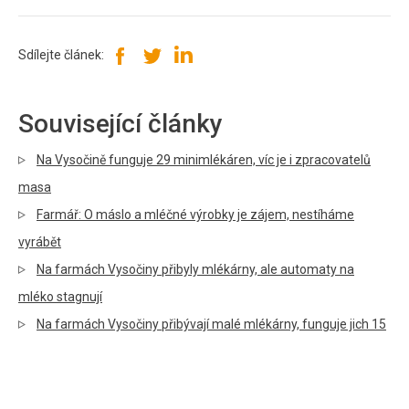
Sdílejte článek:
Související články
Na Vysočině funguje 29 minimlékáren, víc je i zpracovatelů
masa
Farmář: O máslo a mléčné výrobky je zájem, nestíháme
vyrábět
Na farmách Vysočiny přibyly mlékárny, ale automaty na
mléko stagnují
Na farmách Vysočiny přibývají malé mlékárny, funguje jich 15