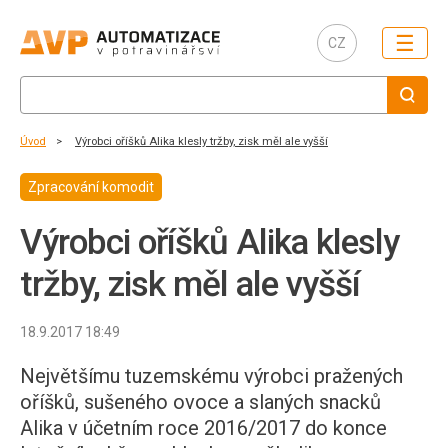
☰
CZ
Úvod
Výrobci oříšků Alika klesly tržby, zisk měl ale vyšší
Zpracování komodit
Výrobci oříšků Alika klesly
tržby, zisk měl ale vyšší
18.9.2017 18:49
Největšímu tuzemskému výrobci pražených
oříšků, sušeného ovoce a slaných snacků
Alika v účetním roce 2016/2017 do konce