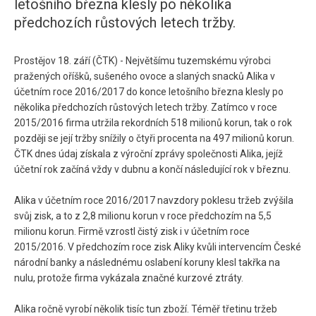
letošního března klesly po několika
předchozích růstových letech tržby.
Prostějov 18. září (ČTK) - Největšímu tuzemskému výrobci
pražených oříšků, sušeného ovoce a slaných snacků Alika v
účetním roce 2016/2017 do konce letošního března klesly po
několika předchozích růstových letech tržby. Zatímco v roce
2015/2016 firma utržila rekordních 518 milionů korun, tak o rok
později se její tržby snížily o čtyři procenta na 497 milionů korun.
ČTK dnes údaj získala z výroční zprávy společnosti Alika, jejíž
účetní rok začíná vždy v dubnu a končí následující rok v březnu.
Alika v účetním roce 2016/2017 navzdory poklesu tržeb zvýšila
svůj zisk, a to z 2,8 milionu korun v roce předchozím na 5,5
milionu korun. Firmě vzrostl čistý zisk i v účetním roce
2015/2016. V předchozím roce zisk Aliky kvůli intervencím České
národní banky a následnému oslabení koruny klesl takřka na
nulu, protože firma vykázala značné kurzové ztráty.
Alika ročně vyrobí několik tisíc tun zboží. Téměř třetinu tržeb