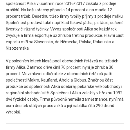
společnost Alika v účetním roce 2016/2017 získala z prodeje
arašídů. Na kešu ořechy připadlo 14 procent a na madle 12
procent tržeb. Desetinu tržeb firmy tvořily příjmy z prodeje máku.
Společnost prodává také například lísková jádra, pistácie, sušené
švestky či různé tyčinky. Vývoz společnosti Alika se každý rok
zvyšuje a firma exportuje už zhruba třetinu produkce. Hlavní část
exportu míří na Slovensko, do Německa, Polska, Rakouska a
Nizozemska.
V posledních letech klesá podíl obchodních řetězců na tržbách
firmy Alika. Zatímco dříve činil 70 procent, nyní je zhruba 30
procent. Mezi hlavní odběratele z obchodních řetězců patří
společnosti Makro, Kaufland, Ahold a Globus. Značnou část
produkce od společnosti Alika odebírají pekařské velkoobchody i
regionální obchodní sítě. Společnost Alika založily v březnu 1992
dvě fyzické osoby. Firma původně neměla zaměstnance, nyní má
osm desítek stálých pracovníků a její nabídka čítá 290 druhů
výrobků.