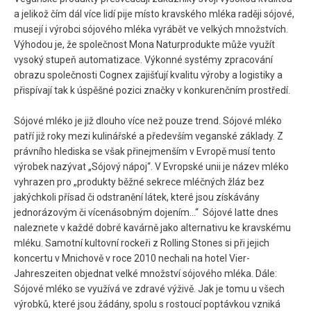
a jelikož čím dál více lidí pije místo kravského mléka raději sójové,
musejí i výrobci sójového mléka vyrábět ve velkých množstvích.
Výhodou je, že společnost Mona Naturprodukte může využít
vysoký stupeň automatizace. Výkonné systémy zpracování
obrazu společnosti Cognex zajišťují kvalitu výroby a logistiky a
přispívají tak k úspěšné pozici značky v konkurenčním prostředí.
Sójové mléko je již dlouho více než pouze trend. Sójové mléko
patří již roky mezi kulinářské a především veganské základy. Z
právního hlediska se však přinejmenším v Evropě musí tento
výrobek nazývat „Sójový nápoj“. V Evropské unii je název mléko
vyhrazen pro „produkty běžné sekrece mléčných žláz bez
jakýchkoli přísad či odstranění látek, které jsou získávány
jednorázovým či vícenásobným dojením...“ Sójové latte dnes
naleznete v každé dobré kavárně jako alternativu ke kravskému
mléku. Samotní kultovní rockeři z Rolling Stones si při jejich
koncertu v Mnichově v roce 2010 nechali na hotel Vier-
Jahreszeiten objednat velké množství sójového mléka. Dále:
Sójové mléko se využívá ve zdravé výživě. Jak je tomu u všech
výrobků, které jsou žádány, spolu s rostoucí poptávkou vzniká