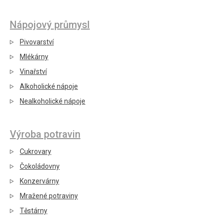
Nápojový průmysl
Pivovarství
Mlékárny
Vinařství
Alkoholické nápoje
Nealkoholické nápoje
Výroba potravin
Cukrovary
Čokoládovny
Konzervárny
Mražené potraviny
Těstárny