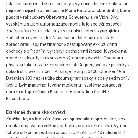
také konkurenční tlak na obchody a výrobce. Jedním z aktuálně
nejúspěšnějších společností je Mona Naturprodukte GmbH, která
působí v rakouském Oberwartu, Schwerinu a ve Vídni. Díky
vysokému stupni automatizace mohla tato společnost svoji
značku sójového mléka Joya v minulých letech vynikajícím
způsobem uvést na trh. V současné době jsou produkty
zpracovatelů sóji mezinárodně zastupovány exkluzivními
obchody s přírodními výrobky i obchodními řetězci. K vysokému
standardu kvality v rakouském výrobním závodě v Oberwartu
přispívají také tři zařízení společnosti Cognex, světové jedničky v
oblasti strojového vidění. Přístroje In-Sight 5400, Checker 4G a
DataMan 300 nepřetržitě zkoumají tetrapaky a obaly sedm dní v
týdnu. Byly implementovány inteligentní systémy zpracování
obrazu od společnosti Buxbaum Automation GmbH z
Eisenstadtu.
Extrémně dynamické odvětví
Značka Joya v krátkém čase zdvojnásobila svoji produkci, aby
mohla reagovat na velkou poptávku po sójovém mléku. Výrobu
tohoto středního podniku opustí ročně přibližně 40 milionů litrů