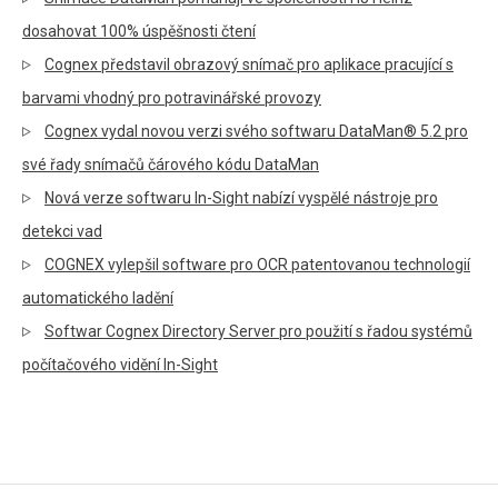
dosahovat 100% úspěšnosti čtení
Cognex představil obrazový snímač pro aplikace pracující s
barvami vhodný pro potravinářské provozy
Cognex vydal novou verzi svého softwaru DataMan® 5.2 pro
své řady snímačů čárového kódu DataMan
Nová verze softwaru In-Sight nabízí vyspělé nástroje pro
detekci vad
COGNEX vylepšil software pro OCR patentovanou technologií
automatického ladění
Softwar Cognex Directory Server pro použití s řadou systémů
počítačového vidění In-Sight