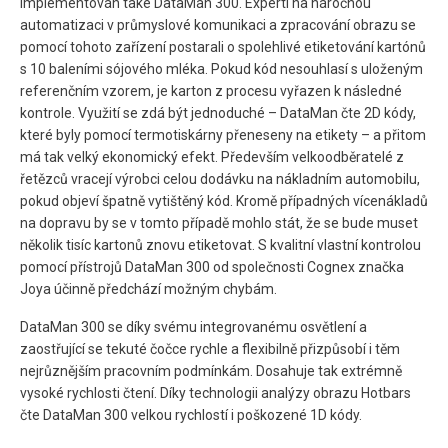
implementován také DataMan 300. Experti na náročnou
automatizaci v průmyslové komunikaci a zpracování obrazu se
pomocí tohoto zařízení postarali o spolehlivé etiketování kartónů
s 10 baleními sójového mléka. Pokud kód nesouhlasí s uloženým
referenčním vzorem, je karton z procesu vyřazen k následné
kontrole. Využití se zdá být jednoduché – DataMan čte 2D kódy,
které byly pomocí termotiskárny přeneseny na etikety – a přitom
má tak velký ekonomický efekt. Především velkoodběratelé z
řetězců vracejí výrobci celou dodávku na nákladním automobilu,
pokud objeví špatně vytištěný kód. Kromě případných vícenákladů
na dopravu by se v tomto případě mohlo stát, že se bude muset
několik tisíc kartonů znovu etiketovat. S kvalitní vlastní kontrolou
pomocí přístrojů DataMan 300 od společnosti Cognex značka
Joya účinně předchází možným chybám.
DataMan 300 se díky svému integrovanému osvětlení a
zaostřující se tekuté čočce rychle a flexibilně přizpůsobí i těm
nejrůznějším pracovním podmínkám. Dosahuje tak extrémně
vysoké rychlosti čtení. Díky technologii analýzy obrazu Hotbars
čte DataMan 300 velkou rychlostí i poškozené 1D kódy.