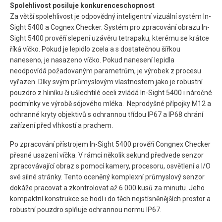
Spolehlivost posiluje konkurenceschopnost
Za větší spolehlivost je odpovědný inteligentní vizuální systém In-
Sight 5400 a Cognex Checker. Systém pro zpracování obrazu In-
Sight 5400 prověří slepení uzávěru tetrapaku, kterému se krátce
říká víčko. Pokud je lepidlo zcela a s dostatečnou šířkou
naneseno, je nasazeno víčko. Pokud nanesení lepidla
neodpovídá požadovaným parametrům, je výrobek z procesu
vyřazen. Díky svým průmyslovým vlastnostem jako je robustní
pouzdro z hliníku či ušlechtilé oceli zvládá In-Sight 5400 i náročné
podmínky ve výrobě sójového mléka. Neprodyšné přípojky M12 a
ochranné kryty objektivů s ochrannou třídou IP67 a IP68 chrání
zařízení před vlhkostí a prachem.
Po zpracování přístrojem In-Sight 5400 prověří Congnex Checker
přesné usazení víčka. V rámci několik sekund předvede senzor
zpracovávající obraz s pomocí kamery, procesoru, osvětlení a I/O
své silné stránky. Tento oceněný komplexní průmyslový senzor
dokáže pracovat a zkontrolovat až 6 000 kusů za minutu. Jeho
kompaktní konstrukce se hodí i do těch nejstísněnějších prostor a
robustní pouzdro splňuje ochrannou normu IP67.