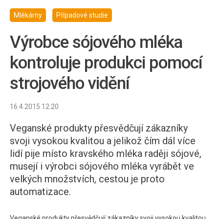
Mlékárny
Případové studie
Výrobce sójového mléka
kontroluje produkci pomocí
strojového vidění
16.4.2015 12:20
Veganské produkty přesvědčují zákazníky
svoji vysokou kvalitou a jelikož čím dál více
lidí pije místo kravského mléka raději sójové,
musejí i výrobci sójového mléka vyrábět ve
velkých množstvích, cestou je proto
automatizace.
Veganské produkty přesvědčují zákazníky svoji vysokou kvalitou