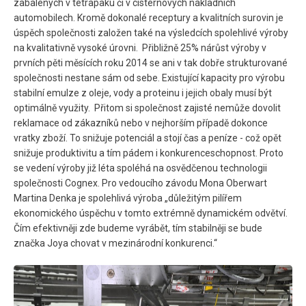
zabalených v tetrapaku či v cisternových nákladních
automobilech. Kromě dokonalé receptury a kvalitních surovin je
úspěch společnosti založen také na výsledcích spolehlivé výroby
na kvalitativně vysoké úrovni. Přibližně 25% nárůst výroby v
prvních pěti měsících roku 2014 se ani v tak dobře strukturované
společnosti nestane sám od sebe. Existující kapacity pro výrobu
stabilní emulze z oleje, vody a proteinu i jejich obaly musí být
optimálně využity. Přitom si společnost zajisté nemůže dovolit
reklamace od zákazníků nebo v nejhorším případě dokonce
vratky zboží. To snižuje potenciál a stojí čas a peníze - což opět
snižuje produktivitu a tím pádem i konkurenceschopnost. Proto
se vedení výroby již léta spoléhá na osvědčenou technologii
společnosti Cognex. Pro vedoucího závodu Mona Oberwart
Martina Denka je spolehlivá výroba „důležitým pilířem
ekonomického úspěchu v tomto extrémně dynamickém odvětví.
Čím efektivněji zde budeme vyrábět, tím stabilněji se bude
značka Joya chovat v mezinárodní konkurenci.“