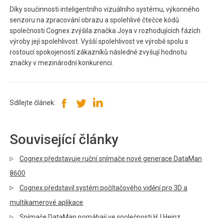
Díky součinnosti inteligentního vizuálního systému, výkonného
senzoru na zpracování obrazu a spolehlivé čtečce kódů
společnosti Cognex zvýšila značka Joya v rozhodujících fázích
výroby její spolehlivost. Vyšší spolehlivost ve výrobě spolu s
rostoucí spokojeností zákazníků následně zvyšují hodnotu
značky v mezinárodní konkurenci.
Sdílejte článek:
Související články
Cognex představuje ruční snímače nové generace DataMan
8600
Cognex představil systém počítačového vidění pro 3D a
multikamerové aplikace
Snímače DataMan pomáhají ve společnosti HJ Heinz