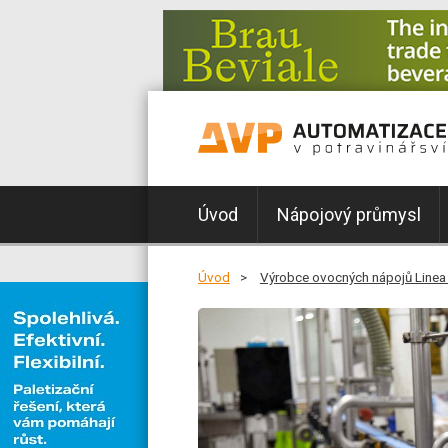
Úvod
Nápojový průmysl
Úvod
Výrobce ovocných nápojů Linea N