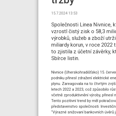
15.7.2024 13:53
Společnosti Linea Nivnice, k
vzrostl čistý zisk o 58,3 mil
výrobků, služeb a zboží utrž
miliardy korun, v roce 2022 t
to zjistila z účetní závěrky,
Sbírce listin.
Nivnice (Uherskohradišťsko) 15. červ
podniku přinesl zdražení elektrické en
plynu. Zareagovala na to čtvrtým zvý
letech 2022 a 2023, což způsobilo růst
včetně zproduktivnění výroby, přinesl
Tento pozitivní trend by měl pokračova
představenstvo společnosti. Investičn
"Výrazné snižovaní bankovních úvěrů j