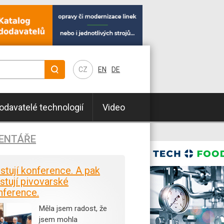
CZ
EN
DE
odavatelé technologií
Video
ENTÁŘE
istují konference. A pak
stují pivovarské
nference.
Měla jsem radost, že
jsem mohla