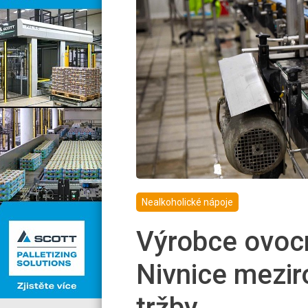
Nealkoholické nápoje
Výrobce ovoc
Nivnice meziro
tržby