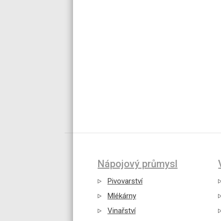
Nápojový průmysl
Pivovarství
Mlékárny
Vinařství