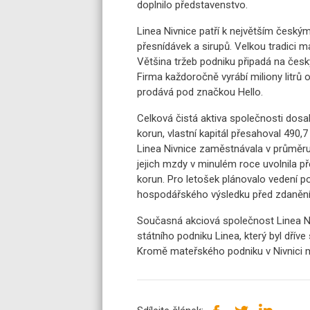
doplnilo představenstvo.
Linea Nivnice patří k největším český
přesnídávek a sirupů. Velkou tradici má 
Většina tržeb podniku připadá na česk
Firma každoročně vyrábí miliony litrů 
prodává pod značkou Hello.
Celková čistá aktiva společnosti dosa
korun, vlastní kapitál přesahoval 490,7
Linea Nivnice zaměstnávala v průměru
jejich mzdy v minulém roce uvolnila př
korun. Pro letošek plánovalo vedení p
hospodářského výsledku před zdanění
Současná akciová společnost Linea Niv
státního podniku Linea, který byl dří
Kromě mateřského podniku v Nivnici m