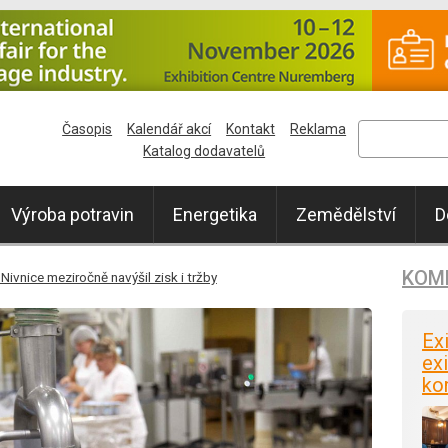
Časopis
Kalendář akcí
Kontakt
Reklama
Katalog dodavatelů
Výroba potravin
Energetika
Zemědělství
D
KOM
ivnice meziročně navýšil zisk i tržby
Ex
exi
ko