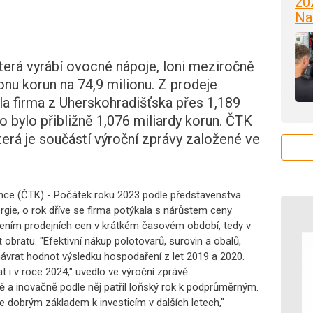
20
Na
terá vyrábí ovocné nápoje, loni meziročně
ionu korun na 74,9 milionu. Z prodeje
ila firma z Uherskohradišťska přes 1,189
o bylo přibližně 1,076 miliardy korun. ČTK
 která je součástí výroční zprávy založené ve
ence (ČTK) - Počátek roku 2023 podle představenstva
ergie, o rok dříve se firma potýkala s nárůstem ceny
šením prodejních cen v krátkém časovém období, tedy v
 obratu. "Efektivní nákup polotovarů, surovin a obalů,
 návrat hodnot výsledku hospodaření z let 2019 a 2020.
t i v roce 2024," uvedlo ve výroční zprávě
ě a inovačně podle něj patřil loňský rok k podprůměrným.
e dobrým základem k investicím v dalších letech,"