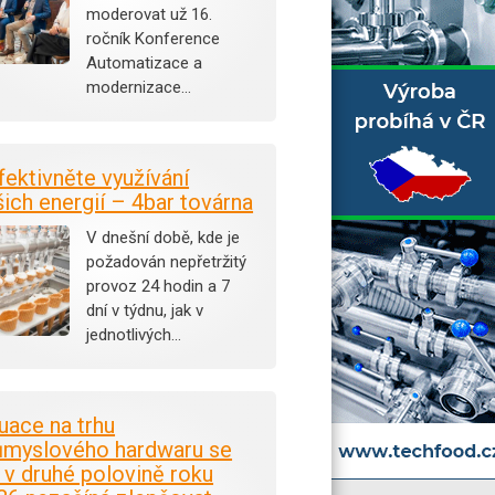
moderovat už 16.
ročník Konference
Automatizace a
modernizace…
fektivněte využívání
šich energií – 4bar továrna
V dnešní době, kde je
požadován nepřetržitý
provoz 24 hodin a 7
dní v týdnu, jak v
jednotlivých…
tuace na trhu
ůmyslového hardwaru se
i v druhé polovině roku