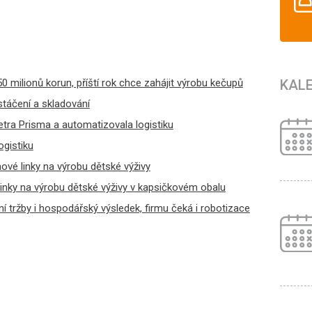
KAL
50 milionů korun, příští rok chce zahájit výrobu kečupů
stáčení a skladování
Tetra Prisma a automatizovala logistiku
ogistiku
nové linky na výrobu dětské výživy
inky na výrobu dětské výživy v kapsičkovém obalu
í tržby i hospodářský výsledek, firmu čeká i robotizace