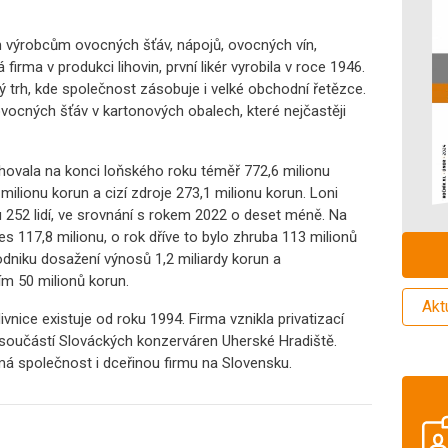
m výrobcům ovocných šťáv, nápojů, ovocných vín,
firma v produkci lihovin, první likér vyrobila v roce 1946.
ý trh, kde společnost zásobuje i velké obchodní řetězce.
ovocných šťáv v kartonových obalech, které nejčastěji
hovala na konci loňského roku téměř 772,6 milionu
 milionu korun a cizí zdroje 273,1 milionu korun. Loni
 252 lidí, ve srovnání s rokem 2022 o deset méně. Na
es 117,8 milionu, o rok dříve to bylo zhruba 113 milionů
odniku dosažení výnosů 1,2 miliardy korun a
m 50 milionů korun.
Akt
nice existuje od roku 1994. Firma vznikla privatizací
ve součástí Slováckých konzerváren Uherské Hradiště.
á společnost i dceřinou firmu na Slovensku.