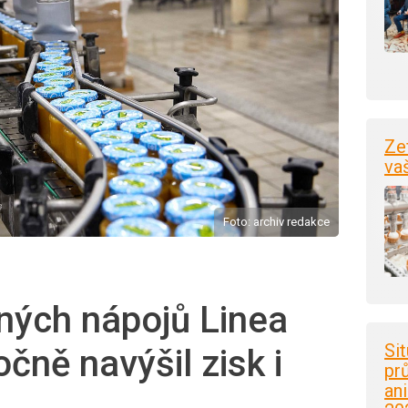
Ze
va
Foto: archiv redakce
ných nápojů Linea
Si
čně navýšil zisk i
pr
an