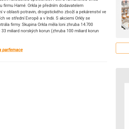
u firmu Hamé. Orkla je předním dodavatelem
 v oblasti potravin, drogistického zboží a pekárenství ve
ích ve střední Evropě a v Indii. S akciemi Orkly se
ntrála firmy. Skupina Orkla měla loni zhruba 14.700
si 33 miliard norských korun (zhruba 100 miliard korun
 a parfemace