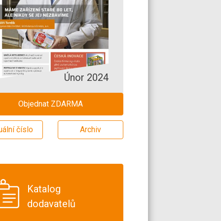
Únor 2024
Objednat ZDARMA
uální číslo
Archiv
Katalog
dodavatelů