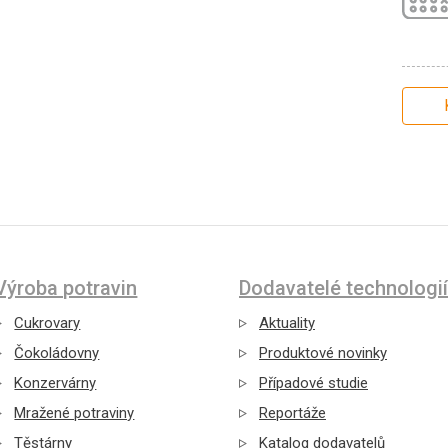
Výroba potravin
Dodavatelé technologií
Cukrovary
Aktuality
Čokoládovny
Produktové novinky
Konzervárny
Případové studie
Mražené potraviny
Reportáže
Těstárny
Katalog dodavatelů