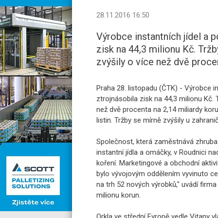
28.11.2016 16:50
Výrobce instantních jídel a p
zisk na 44,3 milionu Kč. Trž
zvýšily o více než dvě procen
Praha 28. listopadu (ČTK) - Výrobce ins
ztrojnásobila zisk na 44,3 milionu Kč.
než dvě procenta na 2,14 miliardy koru
listin. Tržby se mírně zvýšily u zahran
Společnost, která zaměstnává zhruba 58
instantní jídla a omáčky, v Roudnici n
koření. Marketingové a obchodní aktivi
bylo vývojovým oddělením vyvinuto ce
na trh 52 nových výrobků," uvádí firma
milionu korun.
Orkla ve střední Evropě vedle Vitany 