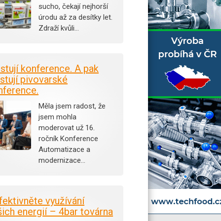
sucho, čekají nejhorší
úrodu až za desítky let.
Zdraží kvůli…
istují konference. A pak
stují pivovarské
nference.
Měla jsem radost, že
jsem mohla
moderovat už 16.
ročník Konference
Automatizace a
modernizace…
fektivněte využívání
šich energií – 4bar továrna