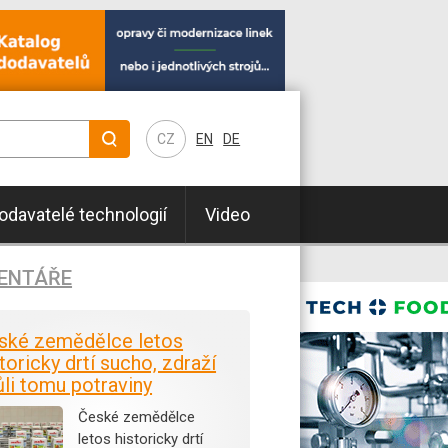
CZ
EN
DE
odavatelé technologií
Video
ENTÁŘE
ské zemědělce letos
toricky drtí sucho, zdraží
ůli tomu potraviny
České zemědělce
letos historicky drtí