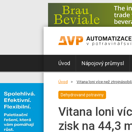
Úvod
Nápojový průmysl
Úvod
Vitana loni více než ztrojnásobi
Dehydrované potraviny
Vitana loni ví
zisk na 44,3 m