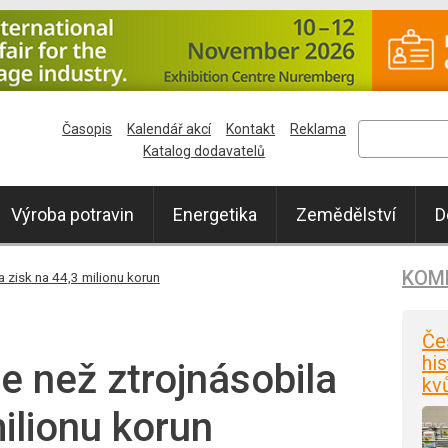
Časopis
Kalendář akcí
Kontakt
Reklama
Katalog dodavatelů
Výroba potravin
Energetika
Zemědělství
D
KOM
la zisk na 44,3 milionu korun
Če
his
ce než ztrojnásobila
kv
ilionu korun