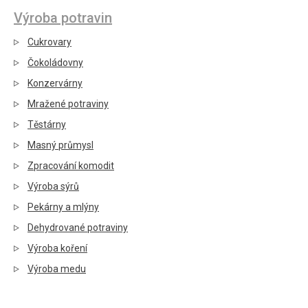
Výroba potravin
Cukrovary
Čokoládovny
Konzervárny
Mražené potraviny
Těstárny
Masný průmysl
Zpracování komodit
Výroba sýrů
Pekárny a mlýny
Dehydrované potraviny
Výroba koření
Výroba medu