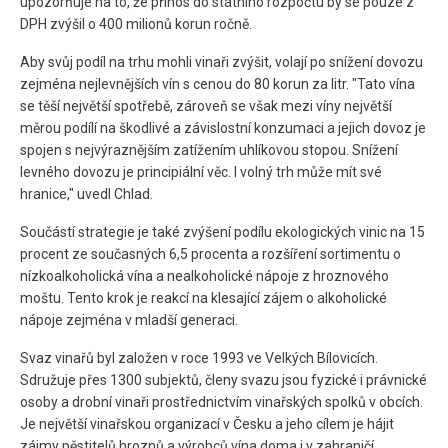
upozorňuje na to, že přínos do státního rozpočtu by se pouze z
DPH zvýšil o 400 milionů korun ročně.
Aby svůj podíl na trhu mohli vinaři zvýšit, volají po snížení dovozu
zejména nejlevnějších vín s cenou do 80 korun za litr. "Tato vína
se těší největší spotřebě, zároveň se však mezi víny největší
měrou podílí na škodlivé a závislostní konzumaci a jejich dovoz je
spojen s nejvýraznějším zatížením uhlíkovou stopou. Snížení
levného dovozu je principiální věc. I volný trh může mít své
hranice," uvedl Chlad.
Součástí strategie je také zvýšení podílu ekologických vinic na 15
procent ze současných 6,5 procenta a rozšíření sortimentu o
nízkoalkoholická vína a nealkoholické nápoje z hroznového
moštu. Tento krok je reakcí na klesající zájem o alkoholické
nápoje zejména v mladší generaci.
Svaz vinařů byl založen v roce 1993 ve Velkých Bílovicích.
Sdružuje přes 1300 subjektů, členy svazu jsou fyzické i právnické
osoby a drobní vinaři prostřednictvím vinařských spolků v obcích.
Je největší vinařskou organizací v Česku a jeho cílem je hájit
zájmy pěstitelů hroznů a výrobců vína doma i v zahraničí.