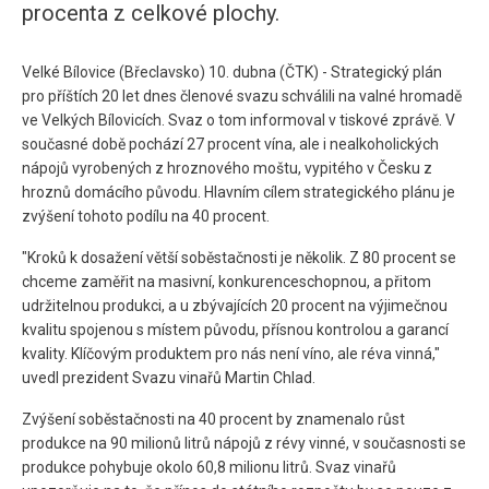
procenta z celkové plochy.
Velké Bílovice (Břeclavsko) 10. dubna (ČTK) - Strategický plán
pro příštích 20 let dnes členové svazu schválili na valné hromadě
ve Velkých Bílovicích. Svaz o tom informoval v tiskové zprávě. V
současné době pochází 27 procent vína, ale i nealkoholických
nápojů vyrobených z hroznového moštu, vypitého v Česku z
hroznů domácího původu. Hlavním cílem strategického plánu je
zvýšení tohoto podílu na 40 procent.
"Kroků k dosažení větší soběstačnosti je několik. Z 80 procent se
chceme zaměřit na masivní, konkurenceschopnou, a přitom
udržitelnou produkci, a u zbývajících 20 procent na výjimečnou
kvalitu spojenou s místem původu, přísnou kontrolou a garancí
kvality. Klíčovým produktem pro nás není víno, ale réva vinná,"
uvedl prezident Svazu vinařů Martin Chlad.
Zvýšení soběstačnosti na 40 procent by znamenalo růst
produkce na 90 milionů litrů nápojů z révy vinné, v současnosti se
produkce pohybuje okolo 60,8 milionu litrů. Svaz vinařů