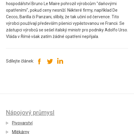
hospodářství Bruno Le Maire pohrozil výrobcům "daňovými
opatřeními", pokud ceny nesníží. Některé firmy, například De
Cecco, Barilla či Panzani, slíbily, že tak učiní od července. Tito
výrobci používají především pšenici vypěstovanou ve Francii. Se
zástupci výrobců se sešel italský ministr pro podniky Adolfo Urso.
Vláda v Římě však zatím žádné opatření nepřijala.
Sdílejte článek:
Nápojový průmysl
Pivovarství
Mlékárny