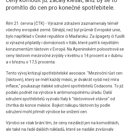
ceny komodit již začaly klesat, aniž by se to
promítlo do cen pro konečné spotřebitele.
Řím 21. června (ČTK) - Výrazné zdražení zaznamenaly téměř
všechny evropské země. Silnější, než byl průměr Evropské unie,
bylo například v České republice či Maďarsku. Za špagety či fusilli
si výrazně připlatily i domácnosti v Itálii, které patří k největším
konzumentům těstovin v Evropě. Na Apeninském poloostrově se
ceny těstovin meziročně zvýšily v květnu o 14 procent a v dubnu
a v březnu o 17,5 procenta.
Tento vývoj kritizují spotřebitelské asociace. "Meziroční růst cen
(těstovin), který se měří každý měsíc, je dvakrát vyšší než míra
inflace," poukazuje italské sdružení spotřebitelů Codacons. To již
podalo podnět na výrobce k antimonopolnímu úřadu. Další
sdružení spotřebitelů vyzvalo Italy k "těstovinové stávce" od
čtvrtka do konce měsíce. Bojkot nákupu těstovin by podle
sdružení mohl přimět výrobce ke snížení cen.
Výrobci se však brání tím, že ceny nezáleží jen na komoditách,
ale také na řadě dalších nákladů, které se nadále zvyšovaly.