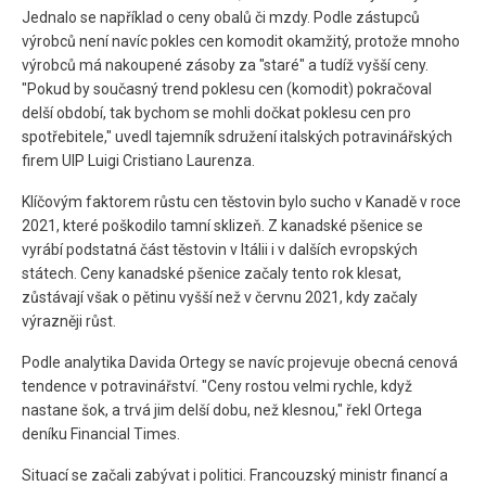
Jednalo se například o ceny obalů či mzdy. Podle zástupců
výrobců není navíc pokles cen komodit okamžitý, protože mnoho
výrobců má nakoupené zásoby za "staré" a tudíž vyšší ceny.
"Pokud by současný trend poklesu cen (komodit) pokračoval
delší období, tak bychom se mohli dočkat poklesu cen pro
spotřebitele," uvedl tajemník sdružení italských potravinářských
firem UIP Luigi Cristiano Laurenza.
Klíčovým faktorem růstu cen těstovin bylo sucho v Kanadě v roce
2021, které poškodilo tamní sklizeň. Z kanadské pšenice se
vyrábí podstatná část těstovin v Itálii i v dalších evropských
státech. Ceny kanadské pšenice začaly tento rok klesat,
zůstávají však o pětinu vyšší než v červnu 2021, kdy začaly
výrazněji růst.
Podle analytika Davida Ortegy se navíc projevuje obecná cenová
tendence v potravinářství. "Ceny rostou velmi rychle, když
nastane šok, a trvá jim delší dobu, než klesnou," řekl Ortega
deníku Financial Times.
Situací se začali zabývat i politici. Francouzský ministr financí a