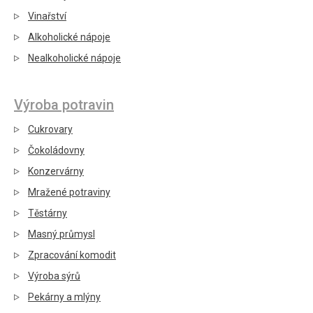
Vinařství
Alkoholické nápoje
Nealkoholické nápoje
Výroba potravin
Cukrovary
Čokoládovny
Konzervárny
Mražené potraviny
Těstárny
Masný průmysl
Zpracování komodit
Výroba sýrů
Pekárny a mlýny