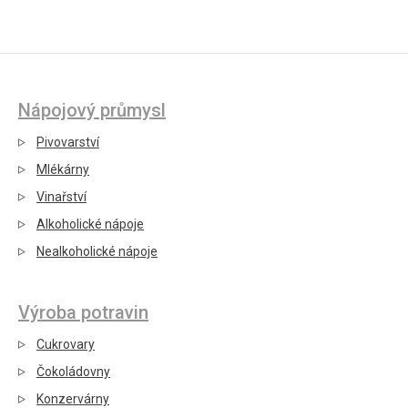
Nápojový průmysl
Pivovarství
Mlékárny
Vinařství
Alkoholické nápoje
Nealkoholické nápoje
Výroba potravin
Cukrovary
Čokoládovny
Konzervárny