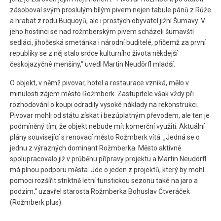
zásoboval svým proslulým bílým pivem nejen tabule pánů z Růže
a hrabat z rodu Buquoyů, ale i prostých obyvatel jižní Šumavy. V
jeho hostinci se nad rožmberským pivem scházeli šumavští
sedláci, jihočeská smetánka i národní buditelé, přičemž za první
republiky se z něj stalo srdce kulturního života někdejší
českojazyčné menšiny,“ uvedl Martin Neudörfl mladší.
O objekt, v němž pivovar, hotel a restaurace vzniká, mělo v
minulosti zájem město Rožmberk. Zastupitele však vždy při
rozhodování o koupi odradily vysoké náklady na rekonstrukci.
Pivovar mohli od státu získat i bezúplatným převodem, ale ten je
podmíněný tím, že objekt nebude mít komerční využití. Aktuální
plány související s renovací město Rožmberk vítá. „Jedná se o
jednu z výrazných dominant Rožmberka. Město aktivně
spolupracovalo již v průběhu přípravy projektu a Martin Neudörfl
má plnou podporu města. Jde o jeden z projektů, který by mohl
pomoci rozšířit striktně letní turistickou sezonu také na jaro a
podzim,“ uzavřel starosta Rožmberka Bohuslav Čtveráček
(Rožmberk plus).