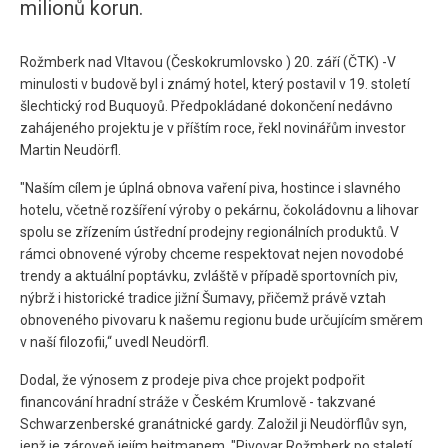
milionů korun.
Rožmberk nad Vltavou (Českokrumlovsko ) 20. září (ČTK) -V
minulosti v budově byl i známý hotel, který postavil v 19. století
šlechtický rod Buquoyů. Předpokládané dokončení nedávno
zahájeného projektu je v příštím roce, řekl novinářům investor
Martin Neudörfl.
"Naším cílem je úplná obnova vaření piva, hostince i slavného
hotelu, včetně rozšíření výroby o pekárnu, čokoládovnu a lihovar
spolu se zřízením ústřední prodejny regionálních produktů. V
rámci obnovené výroby chceme respektovat nejen novodobé
trendy a aktuální poptávku, zvláště v případě sportovních piv,
nýbrž i historické tradice jižní Šumavy, přičemž právě vztah
obnoveného pivovaru k našemu regionu bude určujícím směrem
v naší filozofii,“ uvedl Neudörfl.
Dodal, že výnosem z prodeje piva chce projekt podpořit
financování hradní stráže v Českém Krumlově - takzvané
Schwarzenberské granátnické gardy. Založil ji Neudörflův syn,
jenž je zároveň jejím hejtmanem. "Pivovar Rožmberk po staletí