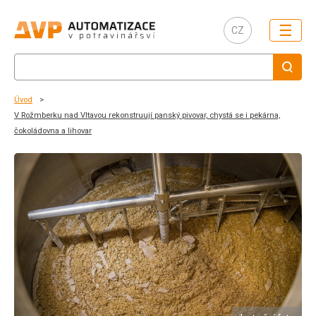
☰
CZ
Úvod
V Rožmberku nad Vltavou rekonstruují panský pivovar, chystá se i pekárna,
čokoládovna a lihovar