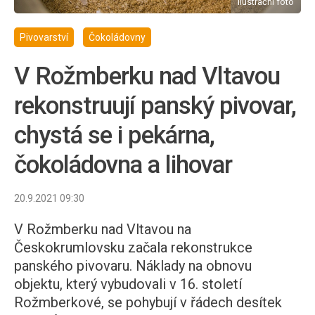
ilustrační foto
Pivovarství
Čokoládovny
V Rožmberku nad Vltavou
rekonstruují panský pivovar,
chystá se i pekárna,
čokoládovna a lihovar
20.9.2021 09:30
V Rožmberku nad Vltavou na
Českokrumlovsku začala rekonstrukce
panského pivovaru. Náklady na obnovu
objektu, který vybudovali v 16. století
Rožmberkové, se pohybují v řádech desítek