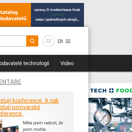
CZ
EN
DE
odavatelé technologií
Video
ENTÁŘE
istují konference. A pak
stují pivovarské
nference.
Měla jsem radost, že
jsem mohla