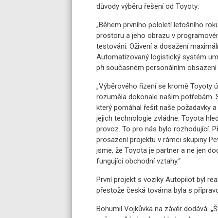
důvody výběru řešení od Toyoty:
„Během prvního pololetí letošního ro
prostoru a jeho obrazu v programov
testování. Oživení a dosažení maximá
Automatizovaný logistický systém umož
při současném personálním obsazení n
„Výběrového řízení se kromě Toyoty úč
rozuměla dokonale našim potřebám. Se
který pomáhal řešit naše požadavky a 
jejich technologie zvládne. Toyota hled
provoz. To pro nás bylo rozhodující. Při
prosazení projektu v rámci skupiny Peta
jsme, že Toyota je partner a ne jen d
fungující obchodní vztahy.“
První projekt s vozíky Autopilot byl 
přestože česká továrna byla s přípra
Bohumil Vojkůvka na závěr dodává: „Š