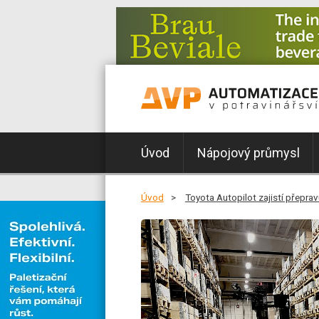
Úvod
Nápojový průmysl
Úvod
Toyota Autopilot zajistí přepra