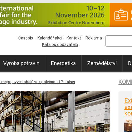
Časopis
Kalendář akcí
Kontakt
Reklama
Katalog dodavatelů
Výroba potravin
Energetika
Zemědělství
D
KOM
vu nápojových obalů ve společnosti Petainer
Ex
exi
ko