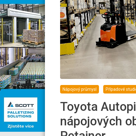
Nápojový průmysl
Případové studi
Toyota Autopil
nápojových ob
Petainer