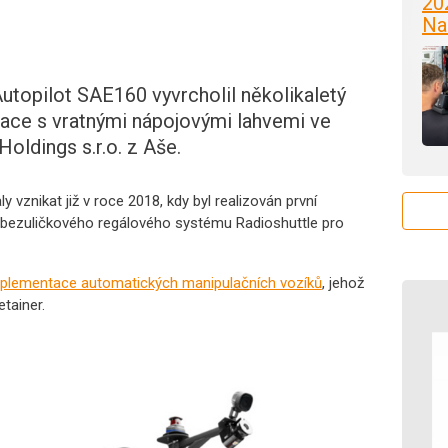
20
Na
topilot SAE160 vyvrcholil několikaletý
ace s vratnými nápojovými lahvemi ve
oldings s.r.o. z Aše.
 vznikat již v roce 2018, kdy byl realizován první
 bezuličkového regálového systému Radioshuttle pro
plementace automatických manipulačních vozíků
, jehož
tainer.