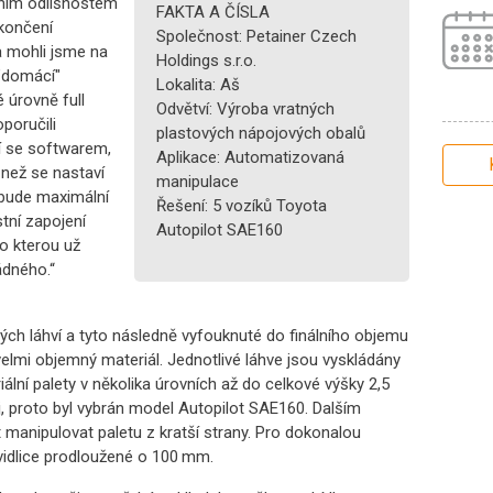
zním odlišnostem
FAKTA A ČÍSLA
skončení
Společnost: Petainer Czech
a mohli jsme na
Holdings s.r.o.
 "domácí"
Lokalita: Aš
 úrovně full
Odvětví: Výroba vratných
poručili
plastových nápojových obalů
čí se softwarem,
Aplikace: Automatizovaná
 než se nastaví
manipulace
 bude maximální
Řešení: 5 vozíků Toyota
stní zapojení
Autopilot SAE160
o kterou už
ádného.“
vých láhví a tyto následně vyfouknuté do finálního objemu
 velmi objemný materiál. Jednotlivé láhve jsou vyskládány
iální palety v několika úrovních až do celkové výšky 2,5
j, proto byl vybrán model Autopilot SAE160. Dalším
manipulovat paletu z kratší strany. Pro dokonalou
 vidlice prodloužené o 100 mm.