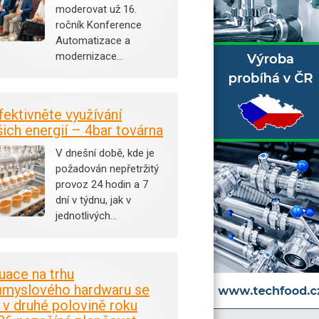
moderovat už 16.
ročník Konference
Automatizace a
modernizace…
fektivněte využívání
šich energií – 4bar továrna
V dnešní době, kde je
požadován nepřetržitý
provoz 24 hodin a 7
dní v týdnu, jak v
jednotlivých…
tuace na trhu
ůmyslového hardwaru se
i v druhé polovině roku