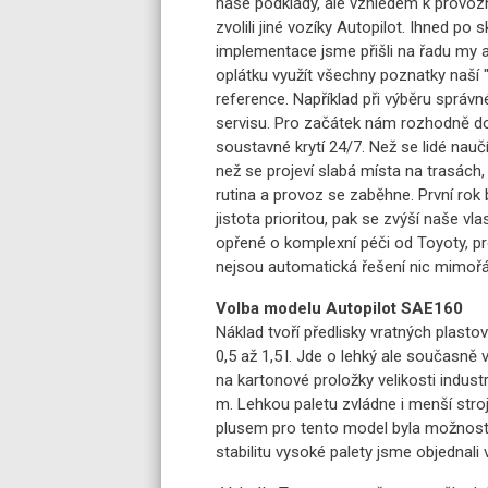
naše podklady, ale vzhledem k provo
zvolili jiné vozíky Autopilot. Ihned po 
implementace jsme přišli na řadu my 
oplátku využít všechny poznatky naší
reference. Například při výběru správné
servisu. Pro začátek nám rozhodně do
soustavné krytí 24/7. Než se lidé nau
než se projeví slabá místa na trasách,
rutina a provoz se zaběhne. První rok
jistota prioritou, pak se zvýší naše vla
opřené o komplexní péči od Toyoty, pr
nejsou automatická řešení nic mimoř
Volba modelu Autopilot SAE160
Náklad tvoří předlisky vratných plasto
0,5 až 1,5 l. Jde o lehký ale současně
na kartonové proložky velikosti industr
m. Lehkou paletu zvládne i menší stro
plusem pro tento model byla možnost 
stabilitu vysoké palety jsme objednali