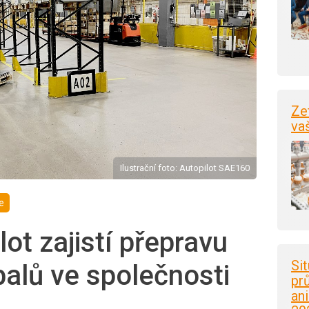
Ze
va
Ilustrační foto: Autopilot SAE160
e
ot zajistí přepravu
Si
alů ve společnosti
pr
an