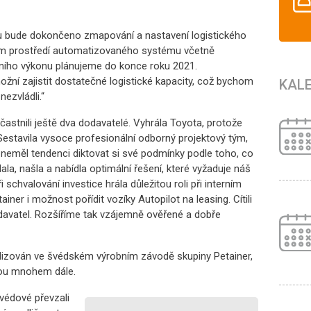
ku bude dokončeno zmapování a nastavení logistického
ém prostředí automatizovaného systému včetně
lního výkonu plánujeme do konce roku 2021.
ní zajistit dostatečné logistické kapacity, což bychom
KAL
ezvládli.“
astnili ještě dva dodavatelé. Vyhrála Toyota, protože
stavila vysoce profesionální odborný projektový tým,
neměl tendenci diktovat si své podmínky podle toho, co
ala, našla a nabídla optimální řešení, které vyžaduje náš
 schvalování investice hrála důležitou roli při interním
iner i možnost pořídit vozíky Autopilot na leasing. Cítili
odavatel. Rozšíříme tak vzájemně ověřené a dobře
realizován ve švédském výrobním závodě skupiny Petainer,
vou mnohem dále.
védové převzali