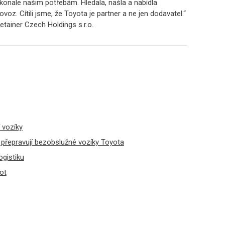
konale našim potřebám. Hledala, našla a nabídla
ovoz. Cítili jsme, že Toyota je partner a ne jen dodavatel.“
etainer Czech Holdings s.r.o.
 vozíky
přepravují bezobslužné vozíky Toyota
ogistiku
ot