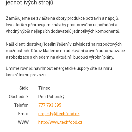
jednotlivých strojů.
Zaměřujeme se zvláště na obory produkce potravin a nápojů.
Investorům připravujeme návrhy prostorového uspořádání a
vhodný výběr nejlepších dodavatelů jednotlivých komponentů.
Naši klienti dostávají ideální řešení v závislosti na rozpočtových
možnostech. Důraz klademe na adekvátní úroveň automatizace
a robotizace s ohledem na aktuální i budoucí výrobní plány.
Umíme rovněž navrhnout energetické úspory šité na míru
konkrétnímu provozu.
Sídlo:
Třinec
Obchodník:
Petr Pohorský
Telefon:
777 793 395
Email:
projekty@techfood.cz
WWW:
http://www.techfood.cz