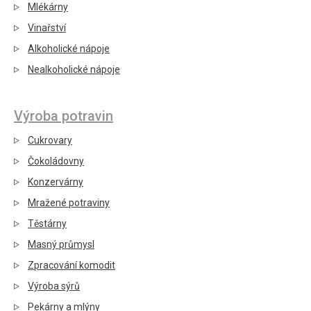
Mlékárny
Vinařství
Alkoholické nápoje
Nealkoholické nápoje
Výroba potravin
Cukrovary
Čokoládovny
Konzervárny
Mražené potraviny
Těstárny
Masný průmysl
Zpracování komodit
Výroba sýrů
Pekárny a mlýny