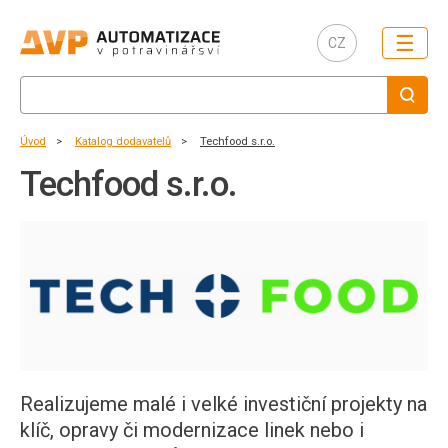
☰
CZ
Úvod
Katalog dodavatelů
Techfood s.r.o.
Techfood s.r.o.
Realizujeme malé i velké investiční projekty na
klíč, opravy či modernizace linek nebo i