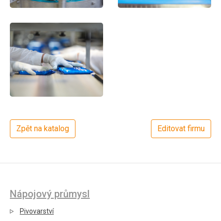
Zpět na katalog
Editovat firmu
Nápojový průmysl
Pivovarství