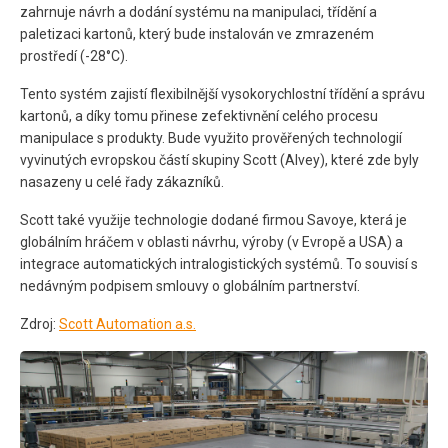
zahrnuje návrh a dodání systému na manipulaci, třídění a
paletizaci kartonů, který bude instalován ve zmrazeném
prostředí (-28°C).
Tento systém zajistí flexibilnější vysokorychlostní třídění a správu
kartonů, a díky tomu přinese zefektivnění celého procesu
manipulace s produkty. Bude využito prověřených technologií
vyvinutých evropskou částí skupiny Scott (Alvey), které zde byly
nasazeny u celé řady zákazníků.
Scott také využije technologie dodané firmou Savoye, která je
globálním hráčem v oblasti návrhu, výroby (v Evropě a USA) a
integrace automatických intralogistických systémů. To souvisí s
nedávným podpisem smlouvy o globálním partnerství.
Zdroj:
Scott Automation a.s.