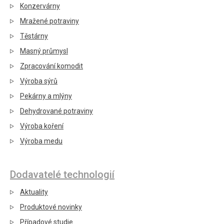
Konzervárny
Mražené potraviny
Těstárny
Masný průmysl
Zpracování komodit
Výroba sýrů
Pekárny a mlýny
Dehydrované potraviny
Výroba koření
Výroba medu
Dodavatelé technologií
Aktuality
Produktové novinky
Případové studie