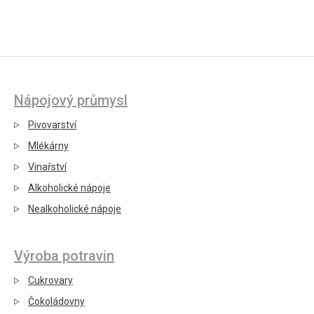
Nápojový průmysl
Pivovarství
Mlékárny
Vinařství
Alkoholické nápoje
Nealkoholické nápoje
Výroba potravin
Cukrovary
Čokoládovny