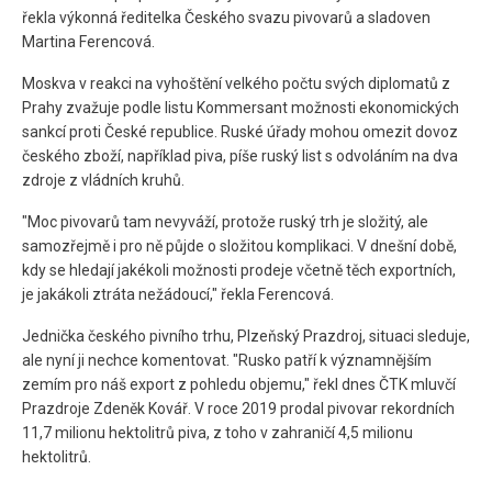
řekla výkonná ředitelka Českého svazu pivovarů a sladoven
Martina Ferencová.
Moskva v reakci na vyhoštění velkého počtu svých diplomatů z
Prahy zvažuje podle listu Kommersant možnosti ekonomických
sankcí proti České republice. Ruské úřady mohou omezit dovoz
českého zboží, například piva, píše ruský list s odvoláním na dva
zdroje z vládních kruhů.
"Moc pivovarů tam nevyváží, protože ruský trh je složitý, ale
samozřejmě i pro ně půjde o složitou komplikaci. V dnešní době,
kdy se hledají jakékoli možnosti prodeje včetně těch exportních,
je jakákoli ztráta nežádoucí," řekla Ferencová.
Jednička českého pivního trhu, Plzeňský Prazdroj, situaci sleduje,
ale nyní ji nechce komentovat. "Rusko patří k významnějším
zemím pro náš export z pohledu objemu," řekl dnes ČTK mluvčí
Prazdroje Zdeněk Kovář. V roce 2019 prodal pivovar rekordních
11,7 milionu hektolitrů piva, z toho v zahraničí 4,5 milionu
hektolitrů.