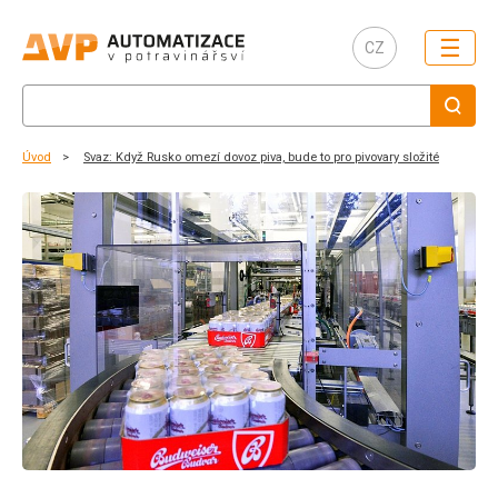
☰
CZ
Úvod
Svaz: Když Rusko omezí dovoz piva, bude to pro pivovary složité