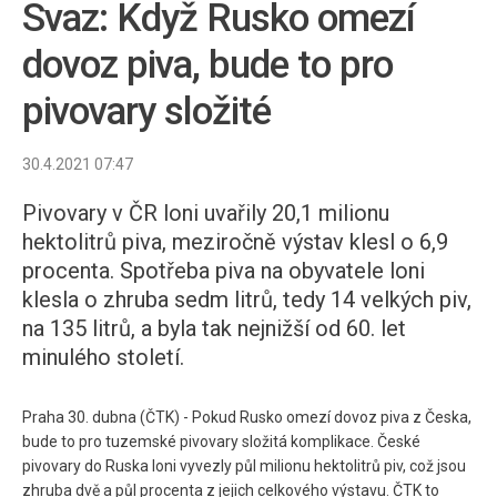
Svaz: Když Rusko omezí
dovoz piva, bude to pro
pivovary složité
30.4.2021 07:47
Pivovary v ČR loni uvařily 20,1 milionu
hektolitrů piva, meziročně výstav klesl o 6,9
procenta. Spotřeba piva na obyvatele loni
klesla o zhruba sedm litrů, tedy 14 velkých piv,
na 135 litrů, a byla tak nejnižší od 60. let
minulého století.
Praha 30. dubna (ČTK) - Pokud Rusko omezí dovoz piva z Česka,
bude to pro tuzemské pivovary složitá komplikace. České
pivovary do Ruska loni vyvezly půl milionu hektolitrů piv, což jsou
zhruba dvě a půl procenta z jejich celkového výstavu. ČTK to