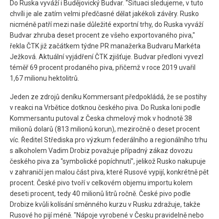
Do Ruska vyváží i Budějovický Budvar. "Situaci sledujeme, v tuto
chvíli je ale zatím velmi předčasné dělat jakékoli závěry. Rusko
nicméně patří mezi naše důležité exportní trhy, do Ruska vyváží
Budvar zhruba deset procent ze všeho exportovaného piva,"
řekla ČTK již začátkem týdne PR manažerka Budvaru Markéta
Ježková. Aktuální vyjádření ČTK zjišťuje. Budvar předloni vyvezl
téměř 69 procent prodaného piva, přičemž v roce 2019 uvařil
1,67 milionu hektolitrů.
Jeden ze zdrojů deníku Kommersant předpokládá, že se postihy
v reakci na Vrbětice dotknou českého piva. Do Ruska loni podle
Kommersantu putoval z Česka chmelový mok v hodnotě 38
milionů dolarů (813 milionů korun), meziročně o deset procent
víc. Ředitel Střediska pro výzkum federálního a regionálního trhu
s alkoholem Vadim Drobiz považuje případný zákaz dovozu
českého piva za "symbolické popíchnutí", jelikož Rusko nakupuje
v zahraničí jen malou část piva, které Rusové vypijí, konkrétně pět
procent. České pivo tvoří v celkovém objemu importu kolem
deseti procent, tedy 40 milionů litrů ročně. České pivo podle
Drobize kvůli kolísání směnného kurzu v Rusku zdražuje, takže
Rusové ho pijí méně. "Nápoje vyrobené v Česku pravidelně nebo