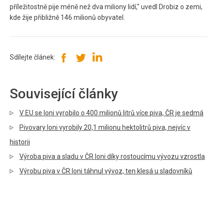
příležitostně pije méně než dva miliony lidí," uvedl Drobiz o zemi,
kde žije přibližně 146 milionů obyvatel.
Sdílejte článek:
Související články
V EU se loni vyrobilo o 400 milionů litrů více piva, ČR je sedmá
Pivovary loni vyrobily 20,1 milionu hektolitrů piva, nejvíc v
historii
Výroba piva a sladu v ČR loni díky rostoucímu vývozu vzrostla
Výrobu piva v ČR loni táhnul vývoz, ten klesá u sladovníků