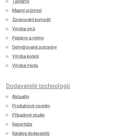
Těstárny
Masný průmysl
Zpracování komodit
Výroba sýrů
Pekárny a mlýny
Dehydrované potraviny
Výroba koření
Výroba medu
Dodavatelé technologií
Aktuality
Produktové novinky
Případové studie
Reportáže
Katalog dodavatelů