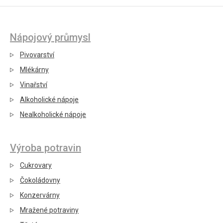
Nápojový průmysl
Pivovarství
Mlékárny
Vinařství
Alkoholické nápoje
Nealkoholické nápoje
Výroba potravin
Cukrovary
Čokoládovny
Konzervárny
Mražené potraviny