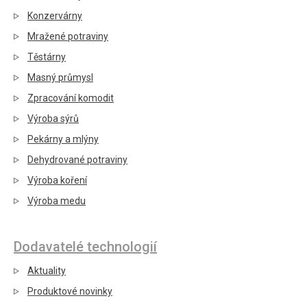
Konzervárny
Mražené potraviny
Těstárny
Masný průmysl
Zpracování komodit
Výroba sýrů
Pekárny a mlýny
Dehydrované potraviny
Výroba koření
Výroba medu
Dodavatelé technologií
Aktuality
Produktové novinky