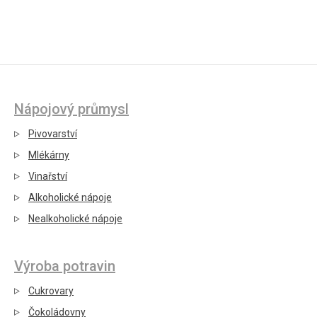
Nápojový průmysl
Pivovarství
Mlékárny
Vinařství
Alkoholické nápoje
Nealkoholické nápoje
Výroba potravin
Cukrovary
Čokoládovny