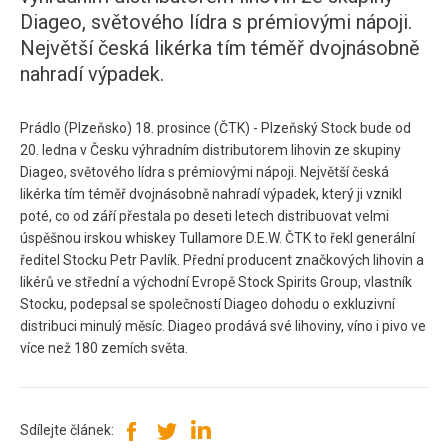
Diageo, světového lídra s prémiovými nápoji.
Největší česká likérka tím téměř dvojnásobně
nahradí výpadek.
Prádlo (Plzeňsko) 18. prosince (ČTK) - Plzeňský Stock bude od
20. ledna v Česku výhradním distributorem lihovin ze skupiny
Diageo, světového lídra s prémiovými nápoji. Největší česká
likérka tím téměř dvojnásobně nahradí výpadek, který ji vznikl
poté, co od září přestala po deseti letech distribuovat velmi
úspěšnou irskou whiskey Tullamore D.E.W. ČTK to řekl generální
ředitel Stocku Petr Pavlík. Přední producent značkových lihovin a
likérů ve střední a východní Evropě Stock Spirits Group, vlastník
Stocku, podepsal se společností Diageo dohodu o exkluzivní
distribuci minulý měsíc. Diageo prodává své lihoviny, víno i pivo ve
více než 180 zemích světa.
Sdílejte článek: