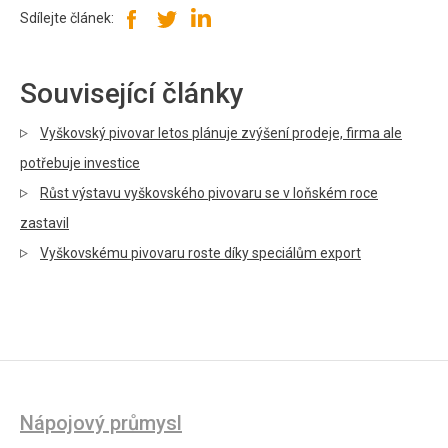
Sdílejte článek:
Související články
Vyškovský pivovar letos plánuje zvýšení prodeje, firma ale
potřebuje investice
Růst výstavu vyškovského pivovaru se v loňském roce
zastavil
Vyškovskému pivovaru roste díky speciálům export
Nápojový průmysl