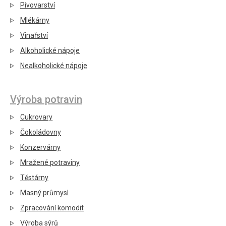
Pivovarství
Mlékárny
Vinařství
Alkoholické nápoje
Nealkoholické nápoje
Výroba potravin
Cukrovary
Čokoládovny
Konzervárny
Mražené potraviny
Těstárny
Masný průmysl
Zpracování komodit
Výroba sýrů