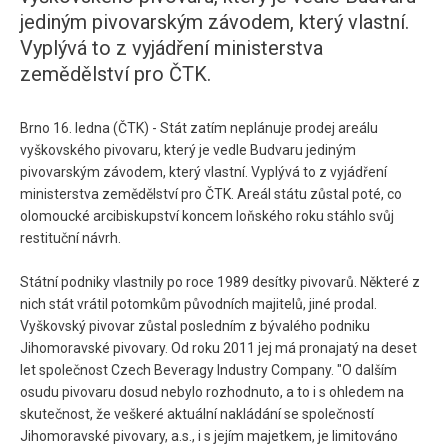
jediným pivovarským závodem, který vlastní.
Vyplývá to z vyjádření ministerstva
zemědělství pro ČTK.
Brno 16. ledna (ČTK) - Stát zatím neplánuje prodej areálu
vyškovského pivovaru, který je vedle Budvaru jediným
pivovarským závodem, který vlastní. Vyplývá to z vyjádření
ministerstva zemědělství pro ČTK. Areál státu zůstal poté, co
olomoucké arcibiskupství koncem loňského roku stáhlo svůj
restituční návrh.
Státní podniky vlastnily po roce 1989 desítky pivovarů. Některé z
nich stát vrátil potomkům původních majitelů, jiné prodal.
Vyškovský pivovar zůstal posledním z bývalého podniku
Jihomoravské pivovary. Od roku 2011 jej má pronajatý na deset
let společnost Czech Beveragy Industry Company. "O dalším
osudu pivovaru dosud nebylo rozhodnuto, a to i s ohledem na
skutečnost, že veškeré aktuální nakládání se společností
Jihomoravské pivovary, a.s., i s jejím majetkem, je limitováno