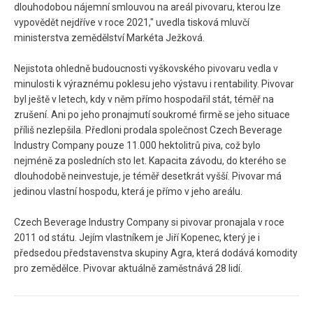
dlouhodobou nájemní smlouvou na areál pivovaru, kterou lze
vypovědět nejdříve v roce 2021," uvedla tisková mluvčí
ministerstva zemědělství Markéta Ježková.
Nejistota ohledně budoucnosti vyškovského pivovaru vedla v
minulosti k výraznému poklesu jeho výstavu i rentability. Pivovar
byl ještě v letech, kdy v něm přímo hospodařil stát, téměř na
zrušení. Ani po jeho pronajmutí soukromé firmě se jeho situace
příliš nezlepšila. Předloni prodala společnost Czech Beverage
Industry Company pouze 11.000 hektolitrů piva, což bylo
nejméně za posledních sto let. Kapacita závodu, do kterého se
dlouhodobě neinvestuje, je téměř desetkrát vyšší. Pivovar má
jedinou vlastní hospodu, která je přímo v jeho areálu.
Czech Beverage Industry Company si pivovar pronajala v roce
2011 od státu. Jejím vlastníkem je Jiří Kopenec, který je i
předsedou představenstva skupiny Agra, která dodává komodity
pro zemědělce. Pivovar aktuálně zaměstnává 28 lidí.