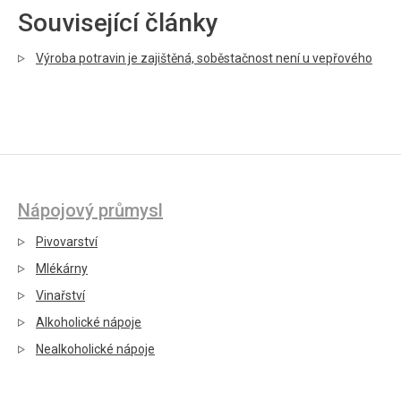
Související články
Výroba potravin je zajištěná, soběstačnost není u vepřového
Nápojový průmysl
Pivovarství
Mlékárny
Vinařství
Alkoholické nápoje
Nealkoholické nápoje