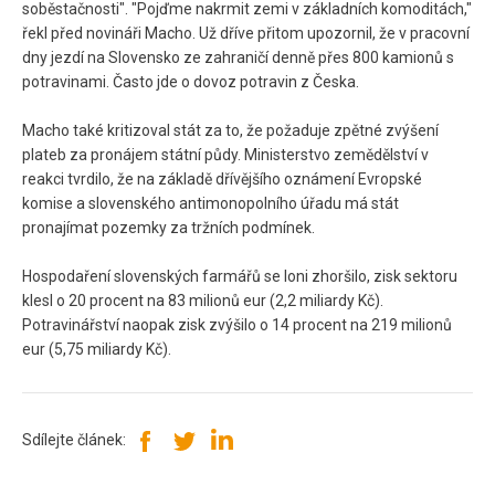
soběstačnosti". "Pojďme nakrmit zemi v základních komoditách,"
řekl před novináři Macho. Už dříve přitom upozornil, že v pracovní
dny jezdí na Slovensko ze zahraničí denně přes 800 kamionů s
potravinami. Často jde o dovoz potravin z Česka.
Macho také kritizoval stát za to, že požaduje zpětné zvýšení
plateb za pronájem státní půdy. Ministerstvo zemědělství v
reakci tvrdilo, že na základě dřívějšího oznámení Evropské
komise a slovenského antimonopolního úřadu má stát
pronajímat pozemky za tržních podmínek.
Hospodaření slovenských farmářů se loni zhoršilo, zisk sektoru
klesl o 20 procent na 83 milionů eur (2,2 miliardy Kč).
Potravinářství naopak zisk zvýšilo o 14 procent na 219 milionů
eur (5,75 miliardy Kč).
Sdílejte článek: