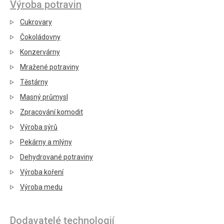
Výroba potravin
Cukrovary
Čokoládovny
Konzervárny
Mražené potraviny
Těstárny
Masný průmysl
Zpracování komodit
Výroba sýrů
Pekárny a mlýny
Dehydrované potraviny
Výroba koření
Výroba medu
Dodavatelé technologií