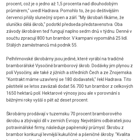
procent, což je o jedno až 1,5 procenta nad dlouhodobým
průměrem," uvedl Hadrava. Pomohlo to, že po deštivějším
červenci přišly slunečný srpen a září. "My škrobaři říkáme, že
sluníčko dělá škrob," podotkl předseda představenstva. Oba
závody škrobáren teď fungují naplno sedm dnů v týdnu. Denně v
součtu zpracují 800 tun brambor. V kampani vypomáhá 25 lidí.
Stálých zaměstnanců má podnik 55.
Pelhřimovské škrobárny jsou jediné, které vyrábí na tradičně
bramborářské Vysočině bramborový škrob. Dodávky jim plynou z
polí Vysočiny, ale také z jižních a středních Čech a ze Znojemska.
"Kontrakt máme uzavřený se 180 dodavateli," řekl Hadrava. Tito
pěstitelé se letos zavázali dodat 56.700 tun brambor z celkových
1650 hektarů polí. Hektarové výnosy jsou ale v porovnání s
běžnými roky vyšší o pět až deset procent.
Škrobárny prodávají v tuzemsku 70 procent bramborového
škrobu a zbývající díl v zemích Evropy. Největšími odběrateli jsou
potravinářské firmy, následuje papírenský průmysl. Škrobu z
brambor konkurují levnější kukuřičné a pšeničné škroby. "Kvalita