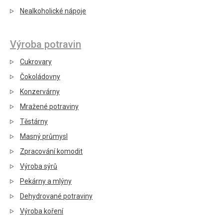
Nealkoholické nápoje
Výroba potravin
Cukrovary
Čokoládovny
Konzervárny
Mražené potraviny
Těstárny
Masný průmysl
Zpracování komodit
Výroba sýrů
Pekárny a mlýny
Dehydrované potraviny
Výroba koření