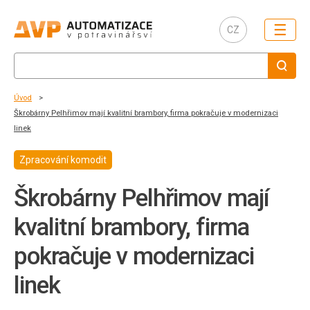
☰
CZ
Úvod
Škrobárny Pelhřimov mají kvalitní brambory, firma pokračuje v modernizaci
linek
Zpracování komodit
Škrobárny Pelhřimov mají
kvalitní brambory, firma
pokračuje v modernizaci
linek