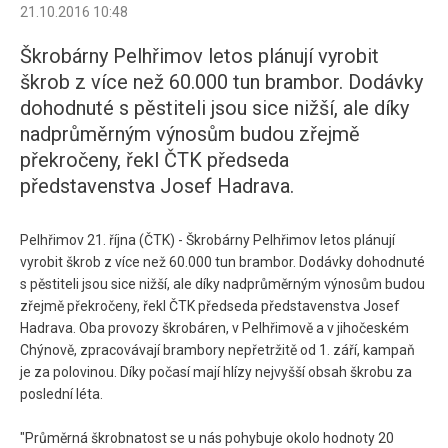
21.10.2016 10:48
Škrobárny Pelhřimov letos plánují vyrobit
škrob z více než 60.000 tun brambor. Dodávky
dohodnuté s pěstiteli jsou sice nižší, ale díky
nadprůměrným výnosům budou zřejmě
překročeny, řekl ČTK předseda
představenstva Josef Hadrava.
Pelhřimov 21. října (ČTK) - Škrobárny Pelhřimov letos plánují
vyrobit škrob z více než 60.000 tun brambor. Dodávky dohodnuté
s pěstiteli jsou sice nižší, ale díky nadprůměrným výnosům budou
zřejmě překročeny, řekl ČTK předseda představenstva Josef
Hadrava. Oba provozy škrobáren, v Pelhřimově a v jihočeském
Chýnově, zpracovávají brambory nepřetržitě od 1. září, kampaň
je za polovinou. Díky počasí mají hlízy nejvyšší obsah škrobu za
poslední léta.
"Průměrná škrobnatost se u nás pohybuje okolo hodnoty 20