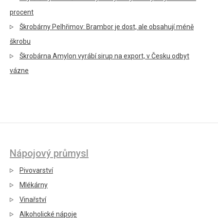
procent
Škrobárny Pelhřimov: Brambor je dost, ale obsahují méně
škrobu
Škrobárna Amylon vyrábí sirup na export, v Česku odbyt
vázne
Nápojový průmysl
Pivovarství
Mlékárny
Vinařství
Alkoholické nápoje