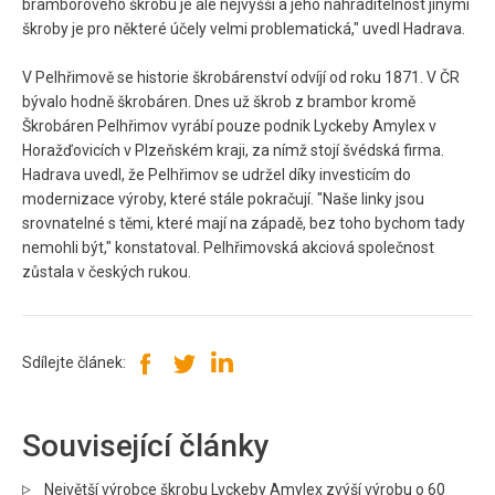
bramborového škrobu je ale nejvyšší a jeho nahraditelnost jinými
škroby je pro některé účely velmi problematická," uvedl Hadrava.
V Pelhřimově se historie škrobárenství odvíjí od roku 1871. V ČR
bývalo hodně škrobáren. Dnes už škrob z brambor kromě
Škrobáren Pelhřimov vyrábí pouze podnik Lyckeby Amylex v
Horažďovicích v Plzeňském kraji, za nímž stojí švédská firma.
Hadrava uvedl, že Pelhřimov se udržel díky investicím do
modernizace výroby, které stále pokračují. "Naše linky jsou
srovnatelné s těmi, které mají na západě, bez toho bychom tady
nemohli být," konstatoval. Pelhřimovská akciová společnost
zůstala v českých rukou.
Sdílejte článek:
Související články
Největší výrobce škrobu Lyckeby Amylex zvýší výrobu o 60