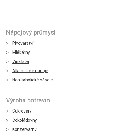
Nápojový průmysl
Pivovarství
Mlékárny
Vinařství
Alkoholické nápoje
Nealkoholické nápoje
Výroba potravin
Cukrovary
Čokoládovny
Konzervárny