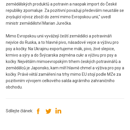
zemědělských produktů a potravin a naopak import do České
republiky zpomaluje. Za pozitivní považuji především neustále se
zvyšující vývoz zboží do zemí mimo Evropskou unii," uvedl
ministr zemědělství Marian Jurečka.
Mimo Evropskou unii vyvážejí čeští zemědělci a potravináři
nejvíce do Ruska, a to hlavně pivo, násadové vejce a výživu pro
psy a kočky. Na Ukrajinu exportujeme mák, pivo, živé slepice,
krmivo a sýry a do Švýcarska zejména cukr a výživu pro psy a
kočky. Největším mimoevropským trhem českých potravinářů a
zemědělců je Japonsko, kam míří hlavně chmel a výživa pro psy a
kočky. Právě větší zaměření na trhy mimo EU stojí podle MZe za
pozitivním vývojem celkového salda agrárního zahraničního
obchodu.
Sdílejte článek: