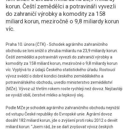
korun. Čeští zemědělci a potravináři vyvezli
do zahraničí výrobky a komodity za 158
miliard korun, meziročně o 9,8 miliardy korun
víc.
Praha 10. února (ČTK) - Schodek agrárního zahraničního
obchodu se loni snížil o zhruba miliardu na 23,9 miliardy korun.
Čeští zemědělci a potravináři vyvezli do zahraničí výrobky a
komodity za 158 miliard korun, meziročně o 9,8 miliardy korun
víc. Vyplývá to z údajů Českého statistického úřadu. Rostoucí
vývoz svědčí o dobré kondici českého zemědělského a
potravinářského obchodu, uvedlo ministerstvo zemědělství
(MZe). Vývoz už třetím rokem roste rychleji než dovoz. Nejčastěji
se vyváží obilí, čerstvé mléko a řepkový olej.
Podle MZe je schodek agrárního zahraničního obchodu nejnižší
od vstupu České republiky do Evropské unie. Agrární dovoz
dosáhl 182 miliard korun, jde o zvýšení proti roku 2012 o devět
miliard korun. "Jsem rád, že se daří zvyšovat vývoz českých