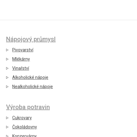
Nápojový průmysl
Pivovarství
Mlékárny
Vinařství
Alkoholické nápoje
Nealkoholické nápoje
Výroba potravin
Cukrovary
Čokoládovny
Konzervárny