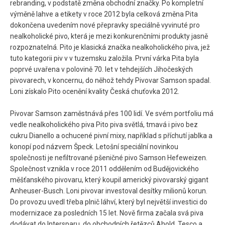
rebranding, v podstatě změna obchodní značky. Po kompletní
výměně lahve a etikety v roce 2012 byla celková změna Pita
dokončena uvedením nové přepravky speciálně vyvinuté pro
nealkoholické pivo, která je mezi konkurenčními produkty jasně
rozpoznatelná. Pito je klasická značka nealkoholického piva, jež
tuto kategorii piv v v tuzemsku založila. První várka Pita byla
poprvé uvařena v polovině 70. let v tehdejších Jihočeských
pivovarech, v koncernu, do něhož tehdy Pivovar Samson spadal.
Loni získalo Pito ocenění kvality Česká chuťovka 2012.
Pivovar Samson zaměstnává přes 100 lidí. Ve svém portfoliu má
vedle nealkoholického piva Pito piva světlá, tmavá i pivo bez
cukru Dianello a ochucené pivní mixy, například s příchutí jablka a
konopí pod názvem Špeck. Letošní speciální novinkou
společnosti je nefiltrované pšeničné pivo Samson Hefeweizen.
Společnost vznikla v roce 2011 oddělením od Budějovického
měšťanského pivovaru, který koupil americký pivovarský gigant
Anheuser-Busch. Loni pivovar investoval desítky milionů korun.
Do provozu uvedl třeba plnič láhví, který byl největší investici do
modernizace za posledních 15 let. Nově firma začala svá piva
dodávat do Intersparu, do obchodních řetězců Ahold, Tesco a