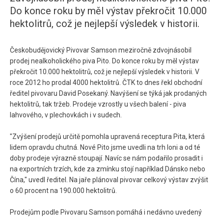
Do konce roku by měl výstav překročit 10.000
hektolitrů, což je nejlepší výsledek v historii.
Českobudějovický Pivovar Samson meziročně zdvojnásobil
prodej nealkoholického piva Pito. Do konce roku by měl výstav
překročit 10.000 hektolitrů, což je nejlepší výsledek v historii. V
roce 2012 ho prodal 4000 hektolitrů. ČTK to dnes řekl obchodní
ředitel pivovaru David Posekaný. Navýšení se týká jak prodaných
hektolitrů, tak tržeb. Prodeje vzrostly u všech balení - piva
lahvového, v plechovkách i v sudech.
"Zvýšení prodejů určitě pomohla upravená receptura Pita, která
lidem opravdu chutná. Nové Pito jsme uvedli na trh loni a od té
doby prodeje výrazně stoupají. Navíc se nám podařilo prosadit i
na exportních trzích, kde za zmínku stojí například Dánsko nebo
Čína," uvedl ředitel. Na jaře plánoval pivovar celkový výstav zvýšit
o 60 procent na 190.000 hektolitrů.
Prodejům podle Pivovaru Samson pomáhá i nedávno uvedený