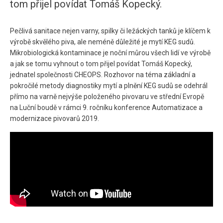
tom přijel povídat Tomáš Kopecký.
Pečlivá sanitace nejen varny, spilky či ležáckých tanků je klíčem k
výrobě skvělého piva, ale neméně důležité je mytí KEG sudů.
Mikrobiologická kontaminace je noční můrou všech lidí ve výrobě
a jak se tomu vyhnout o tom přijel povídat Tomáš Kopecký,
jednatel společnosti CHEOPS. Rozhovor na téma základní a
pokročilé metody diagnostiky mytí a plnění KEG sudů se odehrál
přímo na varně nejvýše položeného pivovaru ve střední Evropě
na Luční boudě v rámci 9. ročníku konference Automatizace a
modernizace pivovarů 2019.