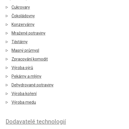
Cukrovary
Čokoládovny
Konzervárny
Mražené potraviny
Těstárny
Masný průmysl
Zpracování komodit
Výroba sýrů
Pekárny a mlýny
Dehydrované potraviny
Výroba koření
Výroba medu
Dodavatelé technologií