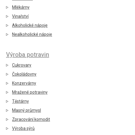
Mlékárny
Vinařství
Alkoholické nápoje
Nealkoholické nápoje
Výroba potravin
Cukrovary
Čokoládovny
Konzervárny
Mražené potraviny
Těstárny
Masný průmysl
Zpracování komodit
Výroba sýrů