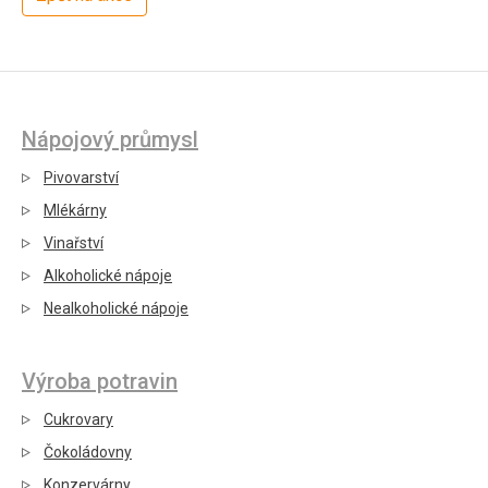
Nápojový průmysl
Pivovarství
Mlékárny
Vinařství
Alkoholické nápoje
Nealkoholické nápoje
Výroba potravin
Cukrovary
Čokoládovny
Konzervárny