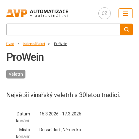
☰
CZ
Úvod
Kalendář akcí
ProWein
ProWein
Veletrh
Největší vinařský veletrh s 30letou tradicí.
Datum
15.3.2026 - 17.3.2026
konání:
Místo
Düsseldorf, Německo
konání: