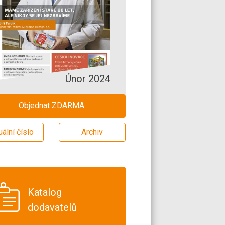
Únor 2024
Objednat ZDARMA
uální číslo
Archiv
Katalog
dodavatelů