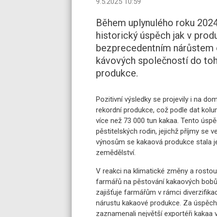
9.5.2025 10:59
Během uplynulého roku 2024
historický úspěch jak v produ
bezprecedentním nárůstem o
kávových společností do toh
produkce.
Pozitivní výsledky se projevily i na d
rekordní produkce, což podle dat kolu
více než 73 000 tun kakaa. Tento úspě
pěstitelských rodin, jejichž příjmy se
výnosům se kakaová produkce stala j
zemědělství.
V reakci na klimatické změny a rosto
farmářů na pěstování kakaových bobů.
zajišťuje farmářům v rámci diverzifika
nárustu kakaové produkce. Za úspěchem
zaznamenali největší exportéři kakaa 