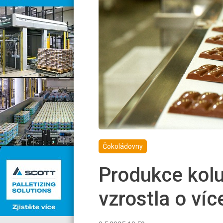
Čokoládovny
Produkce kol
vzrostla o ví