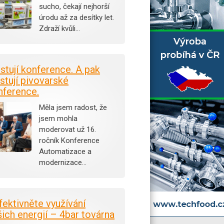
sucho, čekají nejhorší
úrodu až za desítky let.
Zdraží kvůli…
istují konference. A pak
stují pivovarské
nference.
Měla jsem radost, že
jsem mohla
moderovat už 16.
ročník Konference
Automatizace a
modernizace…
fektivněte využívání
šich energií – 4bar továrna