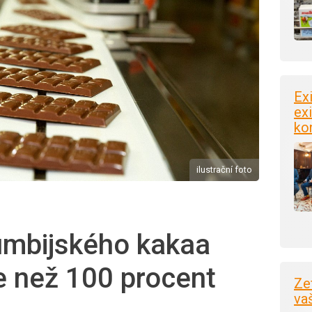
Ex
exi
ko
ilustrační foto
umbijského kakaa
ce než 100 procent
Ze
va