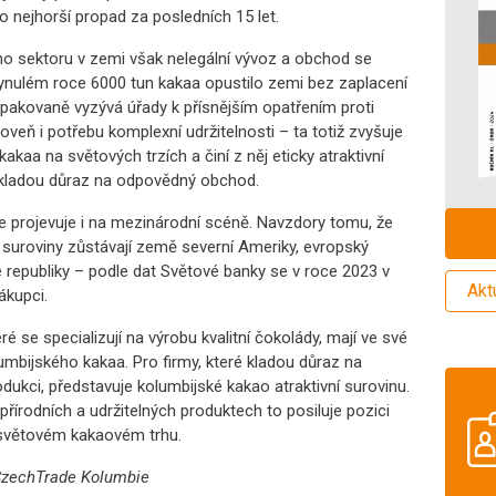
o nejhorší propad za posledních 15 let.
ho sektoru v zemi však nelegální vývoz a obchod se
nulém roce 6000 tun kakaa opustilo zemi bez zaplacení
opakovaně vyzývá úřady k přísnějším opatřením proti
veň i potřebu komplexní udržitelnosti – ta totiž zvyšuje
aa na světových trzích a činí z něj eticky atraktivní
ří kladou důraz na odpovědný obchod.
 projevuje i na mezinárodní scéně. Navzdory tomu, že
 suroviny zůstávají země severní Ameriky, evropský
 republiky – podle dat Světové banky se v roce 2023 v
Akt
ákupci.
ré se specializují na výrobu kvalitní čokolády, mají ve své
mbijského kakaa. Pro firmy, které kladou důraz na
odukci, představuje kolumbijské kakao atraktivní surovinu.
řírodních a udržitelných produktech to posiluje pozici
světovém kakaovém trhu.
 CzechTrade Kolumbie