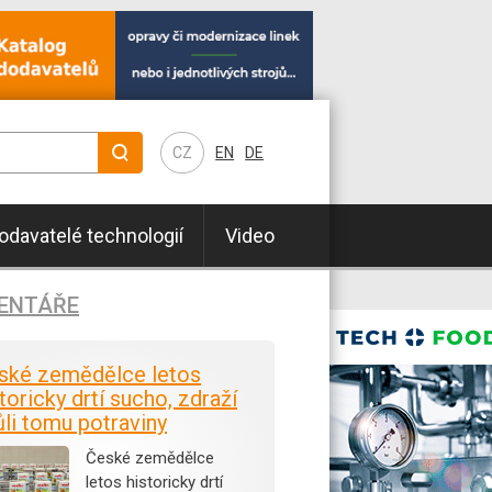
CZ
EN
DE
odavatelé technologií
Video
ENTÁŘE
ské zemědělce letos
toricky drtí sucho, zdraží
ůli tomu potraviny
České zemědělce
letos historicky drtí