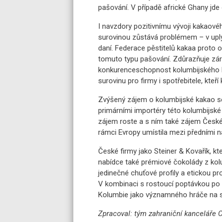
pašování. V případě africké Ghany jde 
I navzdory pozitivnímu vývoji kakaové
surovinou zůstává problémem – v uply
daní. Federace pěstitelů kakaa proto 
tomuto typu pašování. Zdůrazňuje záro
konkurenceschopnost kolumbijského kak
surovinu pro firmy i spotřebitele, kte
Zvýšený zájem o kolumbijské kakao se
primárními importéry této kolumbijské
zájem roste a s ním také zájem České
rámci Evropy umístila mezi předními n
České firmy jako Steiner & Kovařík, kte
nabídce také prémiové čokolády z kolu
jedinečné chuťové profily a etickou pr
V kombinaci s rostoucí poptávkou po p
Kolumbie jako významného hráče na 
Zpracoval: tým zahraniční kanceláře