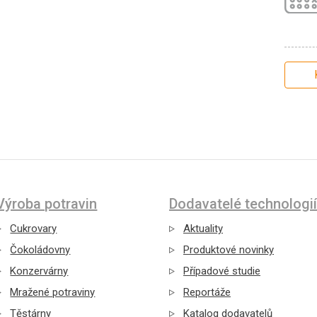
Výroba potravin
Dodavatelé technologií
Cukrovary
Aktuality
Čokoládovny
Produktové novinky
Konzervárny
Případové studie
Mražené potraviny
Reportáže
Těstárny
Katalog dodavatelů