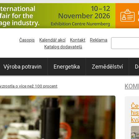
Časopis
Kalendář akcí
Kontakt
Reklama
Katalog dodavatelů
Výroba potravin
Energetika
Zemědělství
D
KOM
zrostla o více než 100 procent
Če
his
kv