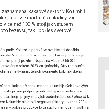
 zaznamenal kakaový sektor v Kolumbii
kci, tak i v exportu této plodiny. Za
 více než 103 % stojí jak vstupem
oto byznysu, tak i pokles světové
omácí půdě. Kolumbie poprvé ve své historii dosáhla
mbijské Národní federace pěstitelů kakaa představuje
ch měl přímý pozitivní dopad na více než 65 000
 ve srovnání s rokem 2023 ztrojnásobily. Díky rostoucím
edním z nejdynamičtějších segmentů kolumbijského
ucí cenu kakaa přechází mnoho kolumbijských kávových
 Tento posun podporuje udržitelnější zemědělství a
ce stabilnější příjmy v nových podmínkách, což přispívá k
 Kolumbie ale stojí i negativní faktory – v roce 2024
výrazný pokles produkce kvůli suchu, nemocem rostlin a