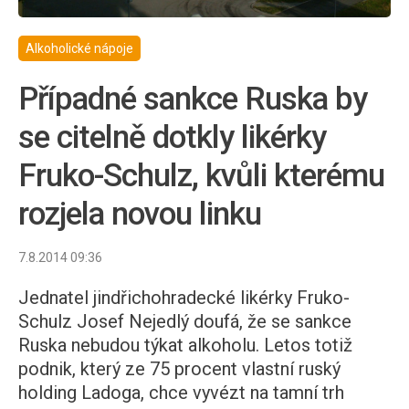
Alkoholické nápoje
Případné sankce Ruska by
se citelně dotkly likérky
Fruko-Schulz, kvůli kterému
rozjela novou linku
7.8.2014 09:36
Jednatel jindřichohradecké likérky Fruko-
Schulz Josef Nejedlý doufá, že se sankce
Ruska nebudou týkat alkoholu. Letos totiž
podnik, který ze 75 procent vlastní ruský
holding Ladoga, chce vyvézt na tamní trh