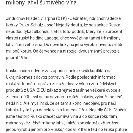
miliony lahví šumivého vína.
Jindřichův Hradec 7. srpna (ČTK) - Jednatel jindřichohradecké
likérky Fruko-Schulz Josef Nejedlý doufá, že se sankce Ruska
nebudou týkat alkoholu. Letos totiž podnik, který ze 75 procent
vlastní ruský holding Ladoga, chce vyvézt na tamní trh miliony
lahví šumivého vína. Do nové linky na jeho výrobu investoval 55
milionů korun. Od července na ní rozjel dvousměnný provoz a
přibral 19 lidí.
Rusko chce v odvetě za západní sankce kvůli konfliktu na
Ukrajině omezit dovoz potravin. Podle posledních informací
ruská veterinární správa zakáže dovoz všech zemědělských
produktů z USA. Z EU zákaz zřejmě zasáhne veškeré ovoce a
zeleninu. "Objevit se na seznamu může cokoliv, vyloučit se teď
nedá nic. Ale myslím si, že se tam alkohol neobjeví, pro naši
fabriku by to byla docela velká tragédie," řekl Nejedlý ČTK. "Začali
jsme teď pro Rusko stáčet šumivá vína a do konce roku tam
máme vyvézt čtyři miliony lahví, takže kompletně dvě směny
jedou výrobu jenom pro Rusko," dodal. Z Itálie teď do Fruka putuje