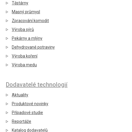
Těstárny
Masný průmysl
Zpracování komodit
Výroba sýrů
Pekárny a mlýny
Dehydrované potraviny
Výroba koření
Výroba medu
Dodavatelé technologií
Aktuality
Produktové novinky
Případové studie
Reportáže
Katalog dodavatelů