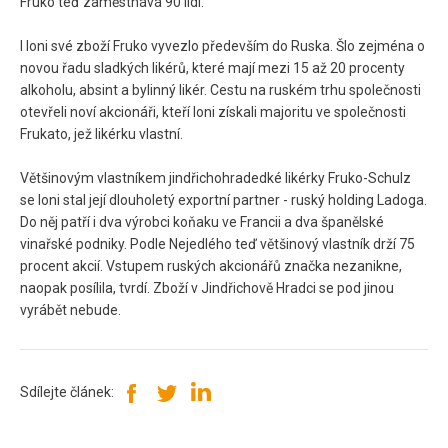
Fruko teď zaměstnává 90 lidí.
I loni své zboží Fruko vyvezlo především do Ruska. Šlo zejména o
novou řadu sladkých likérů, které mají mezi 15 až 20 procenty
alkoholu, absint a bylinný likér. Cestu na ruském trhu společnosti
otevřeli noví akcionáři, kteří loni získali majoritu ve společnosti
Frukato, jež likérku vlastní.
Většinovým vlastníkem jindřichohradedké likérky Fruko-Schulz
se loni stal její dlouholetý exportní partner - ruský holding Ladoga.
Do něj patří i dva výrobci koňaku ve Francii a dva španělské
vinařské podniky. Podle Nejedlého teď většinový vlastník drží 75
procent akcií. Vstupem ruských akcionářů značka nezanikne,
naopak posílila, tvrdí. Zboží v Jindřichově Hradci se pod jinou
vyrábět nebude.
Sdílejte článek: