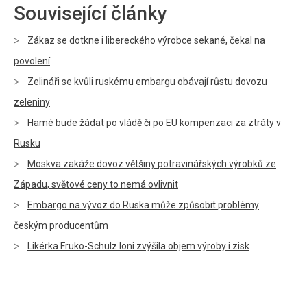
Související články
Zákaz se dotkne i libereckého výrobce sekané, čekal na
povolení
Zelináři se kvůli ruskému embargu obávají růstu dovozu
zeleniny
Hamé bude žádat po vládě či po EU kompenzaci za ztráty v
Rusku
Moskva zakáže dovoz většiny potravinářských výrobků ze
Západu, světové ceny to nemá ovlivnit
Embargo na vývoz do Ruska může způsobit problémy
českým producentům
Likérka Fruko-Schulz loni zvýšila objem výroby i zisk