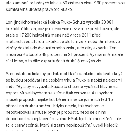
sto kamionů prázdných lahví a 50 cisteren vína. Z 90 procent jsou
šumivá vína určená právě pro Rusko.
Loni jindřichohradecká likérka Fruko-Schulz vyrobila 30.081
hektolitrů lihovin, což je o něco více než v roce předchozím, ale
stále o 17.200 hektolitrů méně než v roce 2011 před
metanolovou aférou. Likérka se ale loni ze zhruba třímilionové
ztráty dostala do dvouciferného zisku, a to díky exportu. Ten
meziročně stoupl o 48 procent na 21 procent. Významně má ale
růst letos, a to díky exportu šesti druhů šumivých vín.
Samostatnou linku by podnik mohl kvůli sankcím odstavit, i když
se budou prodávat i na českém trhu a Fruko je nabízí na export i
jinde. "Byla by nevyužitá, kapacitu chceme využívat hlavně na
export. Museli bychom se s tím nějak vyrovnat. Asi bychom
museli propustit nějaké lidi, během měsíce jsme jich teď 15
přibrali na druhou směnu. Kdyby nejela, tak bychom je
nepotřebovali a musel bych je propustit, nebo se s nimi
dohodnout na neplaceném volnu. Nějak bych to musel řešit, ale
to je černý scénář, který si zatím nepřipouštím," uvedl Nejedlý.