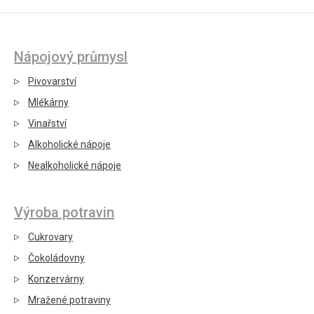
Nápojový průmysl
Pivovarství
Mlékárny
Vinařství
Alkoholické nápoje
Nealkoholické nápoje
Výroba potravin
Cukrovary
Čokoládovny
Konzervárny
Mražené potraviny