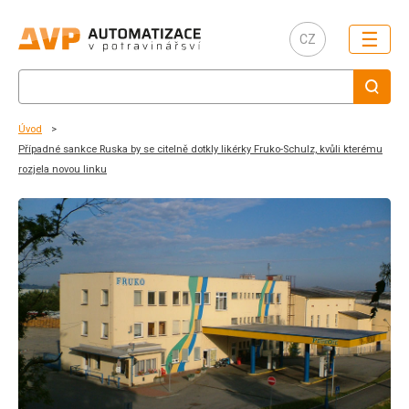
☰
CZ
Úvod
Případné sankce Ruska by se citelně dotkly likérky Fruko-Schulz, kvůli kterému
rozjela novou linku