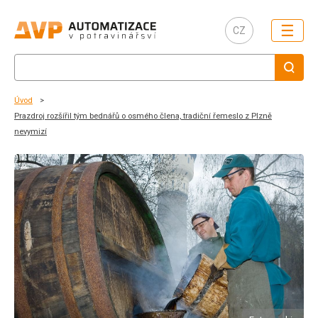
☰
CZ
Úvod
Prazdroj rozšířil tým bednářů o osmého člena, tradiční řemeslo z Plzně
nevymizí