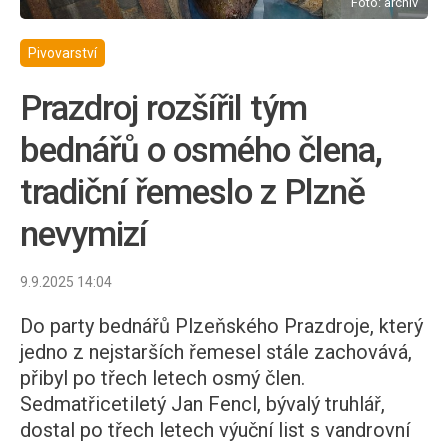
Foto: archiv
Pivovarství
Prazdroj rozšířil tým
bednářů o osmého člena,
tradiční řemeslo z Plzně
nevymizí
9.9.2025 14:04
Do party bednářů Plzeňského Prazdroje, který
jedno z nejstarších řemesel stále zachovává,
přibyl po třech letech osmý člen.
Sedmatřicetiletý Jan Fencl, bývalý truhlář,
dostal po třech letech výuční list s vandrovní