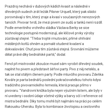
Prazdroj nechává v dubových kádích kvasit a následně v
dřevěných sudech zrát ležák Pilsner Urquell, který pak sládci
porovnávají s tím, který zraje a kvasí v současných nerezových
tancích. Pivovar tvrdí, že mezi pivem ze sudů a tanků není rozdíl.
Podle emeritního vrchního sládka Václava Berky se sice
technologie postupně modernizují, ale klíčové prvky výroby
zůstávají stejné. "Třeba trojité rmutování, přímé ohřívání
měděných kotlů ohněm a pomalé studené kvašení a
dokvašování. Chuť piva tím zůstává stejná. Srovnání můžeme
dělat právě díky bednářské partě," dodal.
Fencl při mistrovské zkoušce musel sám vyrobit dřevěný soudek,
naplnit ho pivem a představit šéfovi party. Pivo z něj neteklo, a
tak se stal stálým členem party. Podle mluvčího pivovaru Zdeňka
Kováře je parta bednářů poslední pokračovatelkou tohoto kdysi
tradičního pivovarnického řemesla, která pracuje přímo v
pivovaru. "Vandrovní knížka byla nejen výučním listem, ale byly v
ní uvedeny i osobní údaje včetně výšky a barvy očí i reference od
mistra bednáře. Díky tomu mohli být najímáni na práci po celém
Rakousku-Uhersku. Byla to kombinace životopisu a cestovního