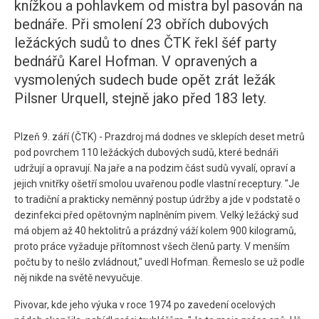
knížkou a pohlavkem od mistra byl pasován na
bednáře. Při smolení 23 obřích dubových
ležáckých sudů to dnes ČTK řekl šéf party
bednářů Karel Hofman. V opravených a
vysmolených sudech bude opět zrát ležák
Pilsner Urquell, stejně jako před 183 lety.
Plzeň 9. září (ČTK) - Prazdroj má dodnes ve sklepích deset metrů
pod povrchem 110 ležáckých dubových sudů, které bednáři
udržují a opravují. Na jaře a na podzim část sudů vyvalí, opraví a
jejich vnitřky ošetří smolou uvařenou podle vlastní receptury. "Je
to tradiční a prakticky neměnný postup údržby a jde v podstatě o
dezinfekci před opětovným naplněním pivem. Velký ležácký sud
má objem až 40 hektolitrů a prázdný váží kolem 900 kilogramů,
proto práce vyžaduje přítomnost všech členů party. V menším
počtu by to nešlo zvládnout," uvedl Hofman. Řemeslo se už podle
něj nikde na světě nevyučuje.
Pivovar, kde jeho výuka v roce 1974 po zavedení ocelových