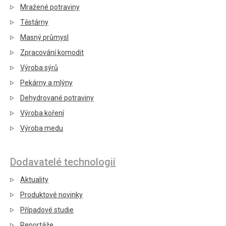
Mražené potraviny
Těstárny
Masný průmysl
Zpracování komodit
Výroba sýrů
Pekárny a mlýny
Dehydrované potraviny
Výroba koření
Výroba medu
Dodavatelé technologií
Aktuality
Produktové novinky
Případové studie
Reportáže