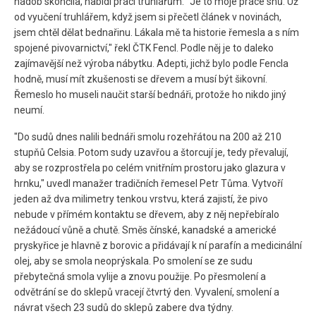
nádob skončila, nabídl práci truhlářům. "Je to moje práce snů. Už
od vyučení truhlářem, když jsem si přečetl článek v novinách,
jsem chtěl dělat bednařinu. Lákala mě ta historie řemesla a s ním
spojené pivovarnictví," řekl ČTK Fencl. Podle něj je to daleko
zajímavější než výroba nábytku. Adepti, jichž bylo podle Fencla
hodně, musí mít zkušenosti se dřevem a musí být šikovní.
Řemeslo ho museli naučit starší bednáři, protože ho nikdo jiný
neumí.
"Do sudů dnes nalili bednáři smolu rozehřátou na 200 až 210
stupňů Celsia. Potom sudy uzavřou a štorcují je, tedy převalují,
aby se rozprostřela po celém vnitřním prostoru jako glazura v
hrnku," uvedl manažer tradičních řemesel Petr Tůma. Vytvoří
jeden až dva milimetry tenkou vrstvu, která zajistí, že pivo
nebude v přímém kontaktu se dřevem, aby z něj nepřebíralo
nežádoucí vůně a chutě. Směs čínské, kanadské a americké
pryskyřice je hlavně z borovic a přidávají k ní parafín a medicinální
olej, aby se smola neoprýskala. Po smolení se ze sudu
přebytečná smola vylije a znovu použije. Po přesmolení a
odvětrání se do sklepů vracejí čtvrtý den. Vyvalení, smolení a
návrat všech 23 sudů do sklepů zabere dva týdny.