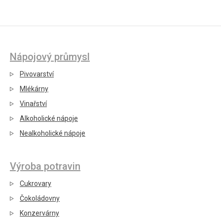
Nápojový průmysl
Pivovarství
Mlékárny
Vinařství
Alkoholické nápoje
Nealkoholické nápoje
Výroba potravin
Cukrovary
Čokoládovny
Konzervárny