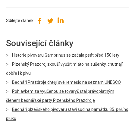
Sdílejte článek:
Související články
Historie pivovaru Gambrinus se začala psát před 150 lety
Plzeňský Prazdroj zkouší využít mláto na sušenky, chutnají
dobře i k pivu
Bednáři Prazdroje chtějí své řemeslo na seznam UNESCO
Pohlavkem za vyučenou se tovaryš stal právoplatným
členem bednářské party Plzeňského Prazdroje
Bednáři plzeňského pivovaru staví sud na památku 35. pěšího
pluku