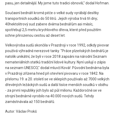
pasu, jen detailnější. My jsme tuto tradici obnovili," dodal Hofman.
Současní bednáři kromě péče o velké sudy vyrábějí desítky
transportních soudků do 50 litrů. Jejich výroba trvá tři dny;
40hektolitrový sud zabere dvěma bednářům asi měsíc,
spotřebují 2,5 metru krychlového dřeva, které před použitím
schne přirozenou cestou až deset let.
Velkovýroba sudů skončila v Prazdroji v roce 1992, odkdy pivovar
používá výhradně nerezové tanky. "Práce plzeňských bednářů je
natolik unikátní, že byli v roce 2018 zapsáni na národní Seznam
nemateriálních statků tradiční lidové kultury. Nyní usilují o zápis
na seznam UNESCO," dodal mluvčí Kovář. Původní bednárna byla
v Prazdroji zřízena hned při otevření pivovaru v roce 1842. Na
přelomu 19. a 20. století se ve sklepích používalo až 7000 velkých
dřevěných ležáckých sudů a další tisíce menších soudků v oběhu
- za první republiky jich bylo až půl milionu. Každoročně se ve
strojní bednárně vyrobilo na 40.000 nových sudů. Tehdy
zaměstnávala až 150 bednářů.
Autor: Václav Prokš