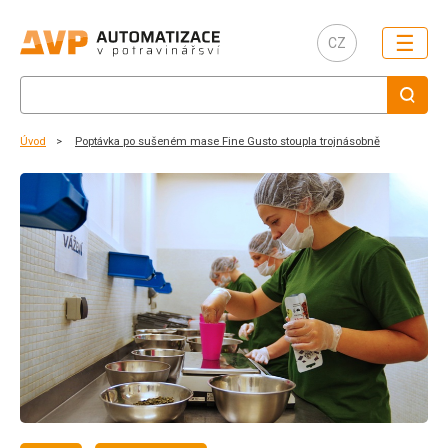
☰
CZ
Úvod
Poptávka po sušeném mase Fine Gusto stoupla trojnásobně