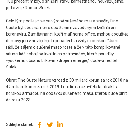
100 procent mzdy, o snížení stavu zaměstnanců neuvažujeme,"
potvrzuje Roman Sulek.
Celý tým podílející se na výrobě sušeného masa značky Fine
Gusto byl obeznámen s opatřeními zavedenými kvůli šíření
koronaviru. Zaměstnanci, kteří mají home office, mohou opouštět
domovy jen v nezbytných případech a vždy s rouškou. "Jsme
rádi, že zájem o sušené maso roste a že v této komplikované
situaci lidé sahají po kvalitních potravinách, které jsou díky
vysokému obsahu bílkovin zdrojem energie," dodává ředitel
Sulek.
Obrat Fine Gusto Nature vzrostl z 30 miliard korun za rok 2018 na
42 miliard korun za rok 2019. Loni firma uzavřela kontrakt s
norskou armádou na dodávku sušeného masa, kterou bude plnit
do roku 2023.
Sdílejte článek: