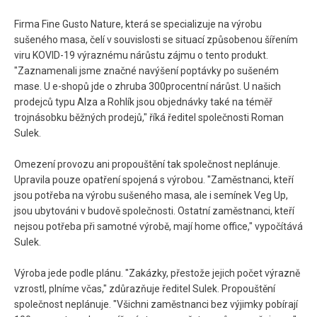
Firma Fine Gusto Nature, která se specializuje na výrobu
sušeného masa, čelí v souvislosti se situací způsobenou šířením
viru KOVID-19 výraznému nárůstu zájmu o tento produkt.
"Zaznamenali jsme značné navýšení poptávky po sušeném
mase. U e-shopů jde o zhruba 300procentní nárůst. U našich
prodejců typu Alza a Rohlík jsou objednávky také na téměř
trojnásobku běžných prodejů," říká ředitel společnosti Roman
Sulek.
Omezení provozu ani propouštění tak společnost neplánuje.
Upravila pouze opatření spojená s výrobou. "Zaměstnanci, kteří
jsou potřeba na výrobu sušeného masa, ale i semínek Veg Up,
jsou ubytováni v budově společnosti. Ostatní zaměstnanci, kteří
nejsou potřeba při samotné výrobě, mají home office," vypočítává
Sulek.
Výroba jede podle plánu. "Zakázky, přestože jejich počet výrazně
vzrostl, plníme včas," zdůrazňuje ředitel Sulek. Propouštění
společnost neplánuje. "Všichni zaměstnanci bez výjimky pobírají