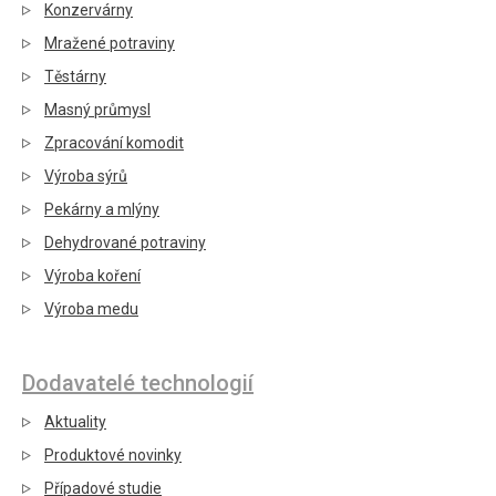
Konzervárny
Mražené potraviny
Těstárny
Masný průmysl
Zpracování komodit
Výroba sýrů
Pekárny a mlýny
Dehydrované potraviny
Výroba koření
Výroba medu
Dodavatelé technologií
Aktuality
Produktové novinky
Případové studie