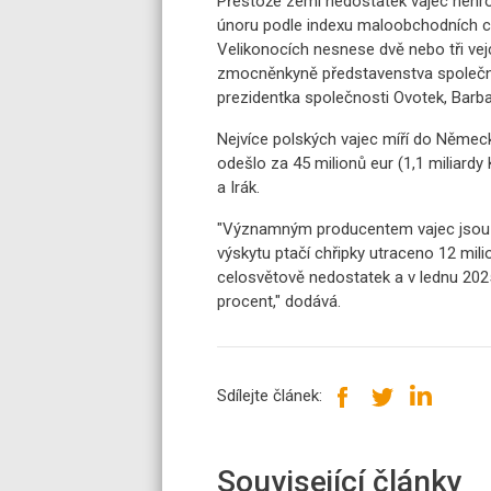
Přestože zemi nedostatek vajec nehroz
únoru podle indexu maloobchodních ce
Velikonocích nesnese dvě nebo tři vejc
zmocněnkyně představenstva společno
prezidentka společnosti Ovotek, Barb
Nejvíce polských vajec míří do Německ
odešlo za 45 milionů eur (1,1 miliardy 
a Irák.
"Významným producentem vajec jsou ta
výskytu ptačí chřipky utraceno 12 milio
celosvětově nedostatek a v lednu 2025
procent," dodává.
Sdílejte článek:
Související články