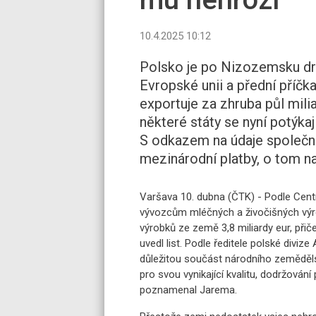
10.4.2025 10:12
Polsko je po Nizozemsku dr
Evropské unii a přední příčk
exportuje za zhruba půl mili
některé státy se nyní potýka
S odkazem na údaje společno
mezinárodní platby, o tom n
Varšava 10. dubna (ČTK) - Podle Cent
vývozcům mléčných a živočišných výr
výrobků ze země 3,8 miliardy eur, při
uvedl list. Podle ředitele polské div
důležitou součást národního zeměděls
pro svou vynikající kvalitu, dodržová
poznamenal Jarema.