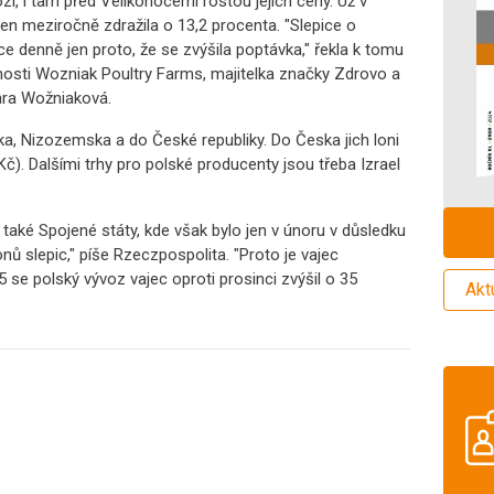
í, i tam před Velikonocemi rostou jejich ceny. Už v
n meziročně zdražila o 13,2 procenta. "Slepice o
e denně jen proto, že se zvýšila poptávka," řekla k tomu
sti Wozniak Poultry Farms, majitelka značky Zdrovo a
ara Wožniaková.
a, Nizozemska a do České republiky. Do Česka jich loni
Kč). Dalšími trhy pro polské producenty jsou třeba Izrael
ké Spojené státy, kde však bylo jen v únoru v důsledku
nů slepic," píše Rzeczpospolita. "Proto je vajec
 se polský vývoz vajec oproti prosinci zvýšil o 35
Akt