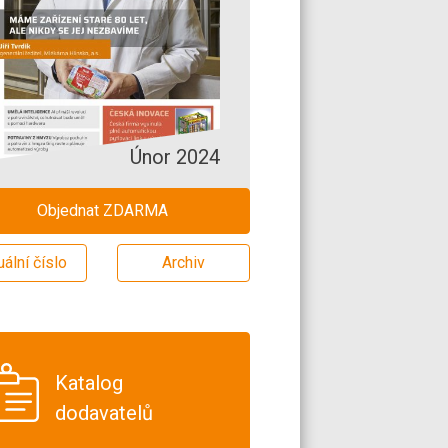
Únor 2024
Objednat ZDARMA
uální číslo
Archiv
Katalog
dodavatelů