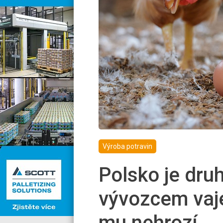
Výroba potravin
Polsko je dru
vývozcem vaje
mu nehrozí