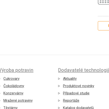
Výroba potravin
Dodavatelé technologií
Cukrovary
Aktuality
Čokoládovny
Produktové novinky
Konzervárny
Případové studie
Mražené potraviny
Reportáže
Těstárny
Katalog dodavatelů