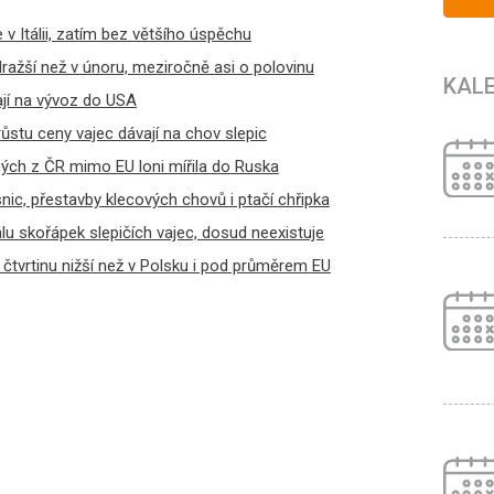
 v Itálii, zatím bez většího úspěchu
ražší než v únoru, meziročně asi o polovinu
KAL
ají na vývoz do USA
stu ceny vajec dávají na chov slepic
ých z ČR mimo EU loni mířila do Ruska
ic, přestavby klecových chovů i ptačí chřipka
lu skořápek slepičích vajec, dosud neexistuje
čtvrtinu nižší než v Polsku i pod průměrem EU