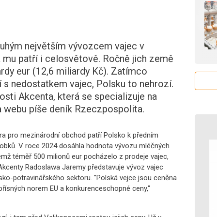
uhým největším vývozcem vajec v
a mu patří i celosvětově. Ročně jich země
ardy eur (12,6 miliardy Kč). Zatímco
jí s nedostatkem vajec, Polsku to nehrozí.
sti Akcenta, která se specializuje na
a webu píše deník Rzeczpospolita.
ra pro mezinárodní obchod patří Polsko k předním
obků. V roce 2024 dosáhla hodnota vývozu mléčných
čemž téměř 500 milionů eur pocházelo z prodeje vajec,
ize Akcenty Radoslawa Jaremy představuje vývoz vajec
ko-potravinářského sektoru. "Polská vejce jsou ceněna
ní přísných norem EU a konkurenceschopné ceny,"