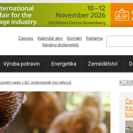
Časopis
Kalendář akcí
Kontakt
Reklama
Katalog dodavatelů
Výroba potravin
Energetika
Zemědělství
D
KOM
ozcem vajec v EU, nedostatek mu nehrozí
Če
his
kv