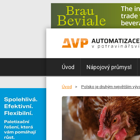
Úvod
Nápojový průmysl
Úvod
Polsko je druhým největším výv