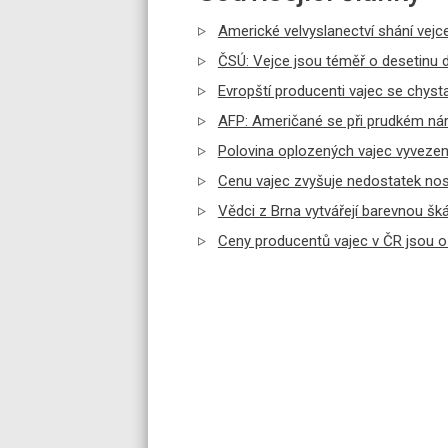
Americké velvyslanectví shání vejce
ČSÚ: Vejce jsou téměř o desetinu d
Evropští producenti vajec se chyst
AFP: Američané se při prudkém nárů
Polovina oplozených vajec vyvezen
Cenu vajec zvyšuje nedostatek nosn
Vědci z Brna vytvářejí barevnou šká
Ceny producentů vajec v ČR jsou o 