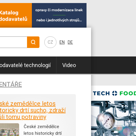
CZ
EN
DE
odavatelé technologií
Video
ENTÁŘE
ské zemědělce letos
toricky drtí sucho, zdraží
ůli tomu potraviny
České zemědělce
letos historicky drtí