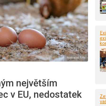
Ex
exi
ko
ilustrační foto
hým největším
c v EU, nedostatek
Ze
va