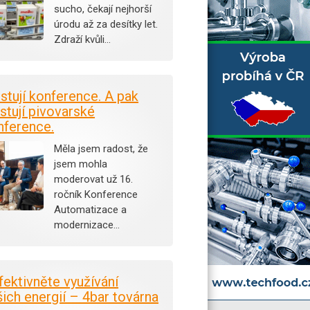
sucho, čekají nejhorší
úrodu až za desítky let.
Zdraží kvůli…
istují konference. A pak
stují pivovarské
nference.
Měla jsem radost, že
jsem mohla
moderovat už 16.
ročník Konference
Automatizace a
modernizace…
fektivněte využívání
šich energií – 4bar továrna