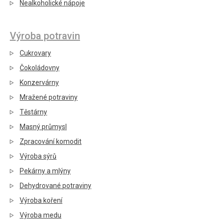
Nealkoholické nápoje
Výroba potravin
Cukrovary
Čokoládovny
Konzervárny
Mražené potraviny
Těstárny
Masný průmysl
Zpracování komodit
Výroba sýrů
Pekárny a mlýny
Dehydrované potraviny
Výroba koření
Výroba medu