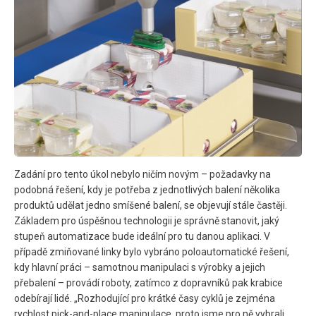
Zadání pro tento úkol nebylo ničím novým – požadavky na
podobná řešení, kdy je potřeba z jednotlivých balení několika
produktů udělat jedno smíšené balení, se objevují stále častěji.
Základem pro úspěšnou technologii je správně stanovit, jaký
stupeň automatizace bude ideální pro tu danou aplikaci. V
případě zmiňované linky bylo vybráno poloautomatické řešení,
kdy hlavní práci – samotnou manipulaci s výrobky a jejich
přebalení – provádí roboty, zatímco z dopravníků pak krabice
odebírají lidé. „Rozhodující pro krátké časy cyklů je zejména
rychlost pick-and-place manipulace, proto jsme pro ně vybrali