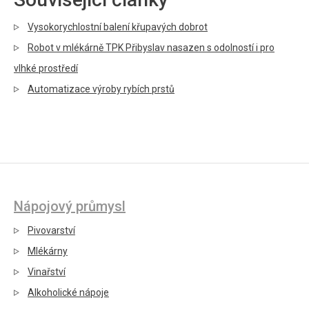
Vysokorychlostní balení křupavých dobrot
Robot v mlékárně TPK Přibyslav nasazen s odolností i pro
vlhké prostředí
Automatizace výroby rybích prstů
Nápojový průmysl
Pivovarství
Mlékárny
Vinařství
Alkoholické nápoje