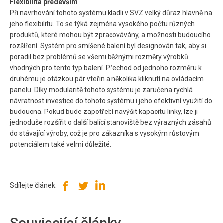
Flexibilita především
Při navrhování tohoto systému kladli v SVZ velký důraz hlavně na
jeho flexibilitu. To se týká zejména vysokého počtu různých
produktů, které mohou být zpracovávány, a možnosti budoucího
rozšíření. Systém pro smíšené balení byl designován tak, aby si
poradil bez problémů se všemi běžnými rozměry výrobků
vhodných pro tento typ balení. Přechod od jednoho rozměru k
druhému je otázkou pár vteřin a několika kliknutí na ovládacím
panelu. Díky modularitě tohoto systému je zaručena rychlá
návratnost investice do tohoto systému i jeho efektivní využití do
budoucna. Pokud bude zapotřebí navýšit kapacitu linky, lze ji
jednoduše rozšířit o další balící stanoviště bez výrazných zásahů
do stávající výroby, což je pro zákazníka s vysokým růstovým
potenciálem také velmi důležité.
Sdílejte článek:
Související články