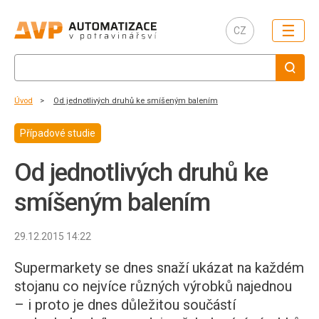
☰
CZ
Úvod
Od jednotlivých druhů ke smíšeným balením
Případové studie
Od jednotlivých druhů ke
smíšeným balením
29.12.2015 14:22
Supermarkety se dnes snaží ukázat na každém
stojanu co nejvíce různých výrobků najednou
– i proto je dnes důležitou součástí