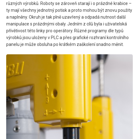
různých výrobků. Roboty se zároveň starají i o prázdné krabice –
ty mají všechny jednotný potisk a proto mohou být znovu použity
a naplněny. Okruh je tak plně uzavřený a odpadá nutnost další
manipulace s prázdnými obaly. Jedním z cílů byla i uživatelská
přívětivost této linky pro operátory. Různé programy dle typů
výrobků jsou uloženy v PLC a přes grafické rozhraní kontrolního
panelu je může obsluha po krátkém zaškolení snadno měnit.