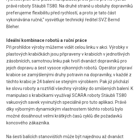
právě roboty Stäubli TS80. Na druhé straně u obsluhy dopravníků
preferujeme flexibilitu před rychlostí, a proto je tato část
vykonávána ručně,“ vysvětluje technický ředitel SVZ Bernd
Bleher.
Ideální kombinace robotů a ruční práce
Při prohlídce výroby můžeme vidět celou linku v akci. Výrobky v
plastových krabičkách jsou připraveny v krabicích v jednotlivých
zásobnících, samotnou linku pak tvoří dvanáct dopravníků pro
jejich dopravu a šest vysoce výkonných robotů. Operátor připraví
krabice se zamýšlenými druhy potravin na dopravníky, v každé z
těchto krabic je 24 balení se stejným výrobkem. Pak již přichází
ke slovu roboty a roztřídí všechny výrobky do smíšených balení. K
manipulaci s krabičkami využívají SCARA roboty Stäubli TS80
vakuových savek vyvinutých speciálně pro tuto aplikaci. Právě
díky výborným dynamickým vlastnostem těchto robotů bylo
možné dosáhnout velmi krátkých časů cyklů dle požadavků
koncového zákazníka.
Na šesti balících stanovištích může být najednou až dvanáct