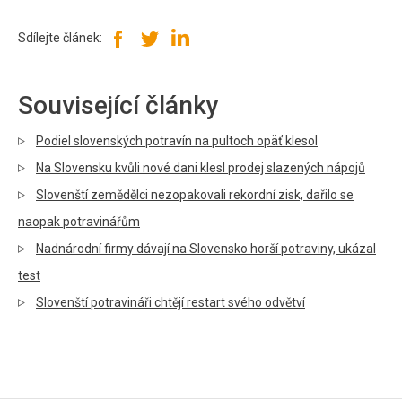
Sdílejte článek:
Související články
Podiel slovenských potravín na pultoch opäť klesol
Na Slovensku kvůli nové dani klesl prodej slazených nápojů
Slovenští zemědělci nezopakovali rekordní zisk, dařilo se
naopak potravinářům
Nadnárodní firmy dávají na Slovensko horší potraviny, ukázal
test
Slovenští potravináři chtějí restart svého odvětví