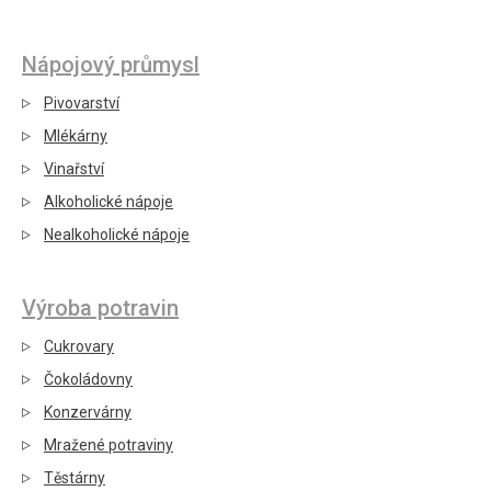
Nápojový průmysl
Pivovarství
Mlékárny
Vinařství
Alkoholické nápoje
Nealkoholické nápoje
Výroba potravin
Cukrovary
Čokoládovny
Konzervárny
Mražené potraviny
Těstárny