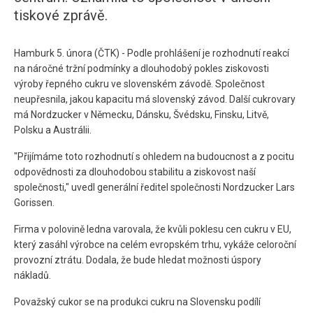
tiskové zprávě.
Hamburk 5. února (ČTK) - Podle prohlášení je rozhodnutí reakcí
na náročné tržní podmínky a dlouhodobý pokles ziskovosti
výroby řepného cukru ve slovenském závodě. Společnost
neupřesnila, jakou kapacitu má slovenský závod. Další cukrovary
má Nordzucker v Německu, Dánsku, Švédsku, Finsku, Litvě,
Polsku a Austrálii.
"Přijímáme toto rozhodnutí s ohledem na budoucnost a z pocitu
odpovědnosti za dlouhodobou stabilitu a ziskovost naší
společnosti," uvedl generální ředitel společnosti Nordzucker Lars
Gorissen.
Firma v polovině ledna varovala, že kvůli poklesu cen cukru v EU,
který zasáhl výrobce na celém evropském trhu, vykáže celoroční
provozní ztrátu. Dodala, že bude hledat možnosti úspory
nákladů.
Považský cukor se na produkci cukru na Slovensku podílí