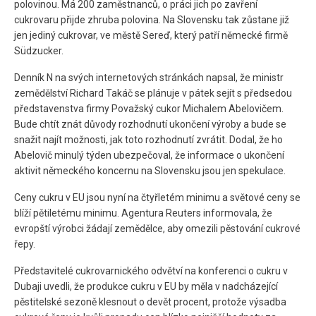
polovinou. Má 200 zaměstnanců, o práci jich po zavření
cukrovaru přijde zhruba polovina. Na Slovensku tak zůstane již
jen jediný cukrovar, ve městě Sereď, který patří německé firmě
Südzucker.
Denník N na svých internetových stránkách napsal, že ministr
zemědělství Richard Takáč se plánuje v pátek sejít s předsedou
představenstva firmy Považský cukor Michalem Abelovičem.
Bude chtít znát důvody rozhodnutí ukončení výroby a bude se
snažit najít možnosti, jak toto rozhodnutí zvrátit. Dodal, že ho
Abelovič minulý týden ubezpečoval, že informace o ukončení
aktivit německého koncernu na Slovensku jsou jen spekulace.
Ceny cukru v EU jsou nyní na čtyřletém minimu a světové ceny se
blíží pětiletému minimu. Agentura Reuters informovala, že
evropští výrobci žádají zemědělce, aby omezili pěstování cukrové
řepy.
Představitelé cukrovarnického odvětví na konferenci o cukru v
Dubaji uvedli, že produkce cukru v EU by měla v nadcházející
pěstitelské sezoně klesnout o devět procent, protože výsadba