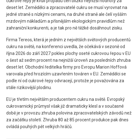
cukrové řepy je kvůli propadu cen blízko nejnižší hodnoty za
deset let. Zemědělci a zpracovatelé cukru se musí vyrovnat na
jedné straně s nízkými cenami, na druhé straně ale čelí vyšším
mzdovým nákladům a přísnějším ekologickým pravidlům než
zahraniční konkurenti, a je tak pro ně těžké dosáhnout zisku.
Firma Tereos, která je jedním z největších světových producentů
cukru na světě, na konferenci uvedla, že očekává v sezoně od
října 2026 do září 2027 pokles plochy oseté cukrovou řepou v EU
o šest až sedm procent na nejnižší úroveň za posledních zhruba
deset let. Obchodní ředitelka firmy pro Evropu Marion Hoffová
varovala před hrozícím uzavřením továren v EU. Zemědělci se
podle ní od cukrové řepy odvracejí, protože je považována za
stále rizikovější plodinu.
EU je třetím největším producentem cukru na světě. Evropský
cukrovarnický průmysl však již dramaticky klesl a v současné
době je v provozu zhruba polovina zpracovatelských závodů než
za začátku století. Zhruba 80 až 85 procent produkce pak dnes
ovládá pouhých pět velkých hráčů.