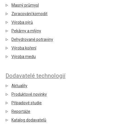
Masný průmysl
Zpracování komodit
Výroba sýrů
Pekárny a mlýny
Dehydrované potraviny
Výroba koření
Výroba medu
Dodavatelé technologií
Aktuality
Produktové novinky
Případové studie
Reportáže
Katalog dodavatelů